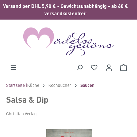
Versand per DHL 5,90 € - Gewichtsunabhängig - ab 60 €
alt springen
versandkostenfrei!
Waren
Startseite |
Küche
Kochbücher
Saucen
Salsa & Dip
Christian Verlag
Bildergalerie überspringen