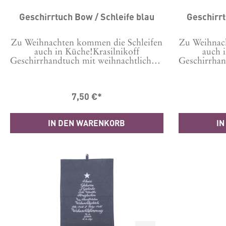
Geschirrtuch Bow / Schleife blau
Geschirrt
Zu Weihnachten kommen die Schleifen
Zu Weihnac
auch in Küche!Krasilnikoff
auch 
Geschirrhandtuch mit weihnachtlichem
Geschirrhan
Motiv bedruckt, damit auch beim
Motiv be
Abwasch die richtige Stimmung
Abwasch
aufkommt. Maschinenwäsche bei 30
aufkommt.
7,50 €*
Grad Tipp: Um Knittern zu
Grad 
minimieren, vor der ersten Wäsche 24
minimieren
Stunden in kaltem Wasser einweichen.
Stunden in 
IN DEN WARENKORB
IN
Material: 100 % Baumwolle Format:
Material:
50x70 cm