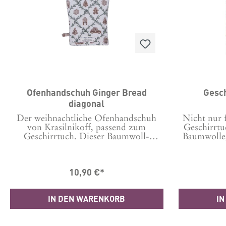
Ofenhandschuh Ginger Bread
Gesch
diagonal
Der weihnachtliche Ofenhandschuh
Nicht nur 
von Krasilnikoff, passend zum
Geschirrtu
Geschirrtuch. Dieser Baumwoll-
Baumwolle,
Ofenhandschuhe ist mit einer Schlaufe
bedruckt.
versehen, damit Du das
Grad 
Küchenaccessoire ganz einfach und
minimieren
10,90 €*
dekorativ aufgehängt werden
Stunden in 
kann.Größe: 29 x 18 cm 100%
Material:
Baumwolle. Flecken am Besten
IN DEN WARENKORB
IN
punktuell entfernen.