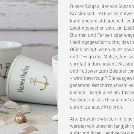
Dieser Slogan, der von Susanne
Krasilnikoff - Artikel zu entw
kann und die alltägliche Freud
Lieblingsbecher sein, ein Lie
Blumen und Farben oder wegen
Lieblingsgeschirrtuchs, das i
Glück bringt, wenn du es anw
und Design der Motive, Aussa
sorgfältig durchdacht. Krasil
und Follower zum Beispiel von
- wird bevorzugt? Die ausgewä
gesamten Geschirrauswahl ver
können - kombiniert als Tasse
So könnt ihr das Design und d
eurem Zuhause kreieren.
Alle Entwürfe werden im eige
werden von unseren langjährige
aufgrund ihrer Handwerkskun