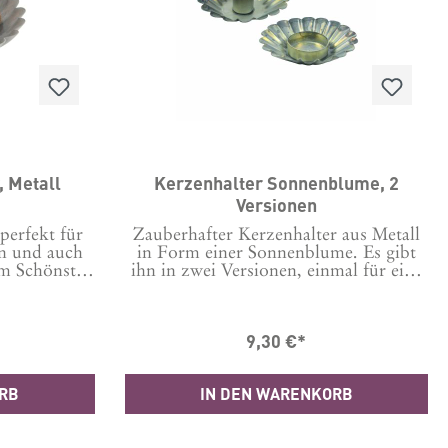
, Metall
Kerzenhalter Sonnenblume, 2
Versionen
perfekt für
Zauberhafter Kerzenhalter aus Metall
en und auch
in Form einer Sonnenblume. Es gibt
am Schönsten
ihn in zwei Versionen, einmal für eine
r mehreren
Stabkerze und einmal für ein
ca: 21cm
Teelicht. Bitte bei der Bestellung
hoch inkl.
auswählen. Ob einzeln oder auch in
9,30 €*
 ca. 5,5,
Kombination mit einem oder mehreren
che ca. 10,5
unserer anderen Kerzenhalter in einer
ur mit einem
Gruppe, dieser Kerzenhalter bringt
ORB
IN DEN WARENKORB
ischen und
sofort ein wenig Nostalgie und
Rostgefahr.
skandinavische Gemütlichkeit in dein
Zuhause. Maße: 10 cm Durchmesser