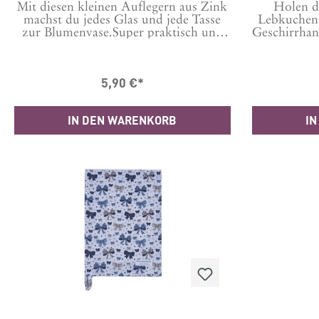
Mit diesen kleinen Auflegern aus Zink
Holen d
machst du jedes Glas und jede Tasse
Lebkuchen 
zur Blumenvase.Super praktisch und
Geschirrhan
hübsch, einfach auf die Tasse legen und
Motiv be
als Blumengitter nutzen indem du die
Abwasch
Blumen hineinsteckst. Damit sehen
aufkommt.
5,90 €*
auch einzelne Blüten toll aus und
Grad 
stehen perfekt ohne nach außen zu
minimieren
kippen.Maße: D9 x H2 cmÜbrigens
Stunden in 
IN DEN WARENKORB
IN
auch super als Untersetzer für
Material:
Stumpenkerzen geeignet.Wird flach
geliefert und kann je nach Tassengröße
bei Bedarf gebogen werden.wire lid for
flowers - Tassenaufleger - Metallgitter