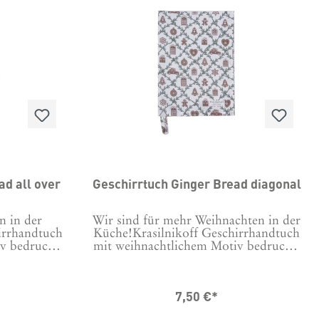
und ist 3 cm hoch.
ad all over
Geschirrtuch Ginger Bread diagonal
n in der
Wir sind für mehr Weihnachten in der
irrhandtuch
Küche!Krasilnikoff Geschirrhandtuch
v bedruckt,
mit weihnachtlichem Motiv bedruckt,
ie richtige
damit auch beim Abwasch die richtige
mt.
Stimmung aufkommt.
Grad Tipp:
Maschinenwäsche bei 30 Grad Tipp:
7,50 €*
en, vor der
Um Knittern zu minimieren, vor der
 in kaltem
ersten Wäsche 24 Stunden in kaltem