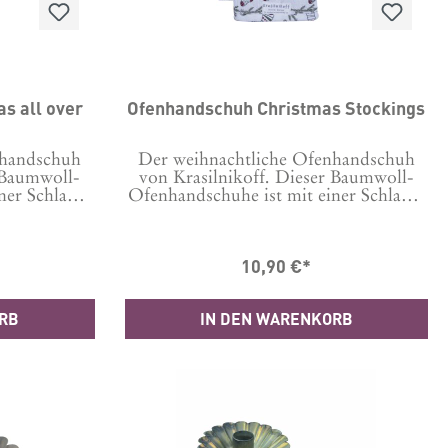
Christmas all over
Ofenhandschuh Christmas Stockings
nhandschuh
Der weihnachtliche Ofenhandschuh
 Baumwoll-
von Krasilnikoff. Dieser Baumwoll-
ner Schlaufe
Ofenhandschuhe ist mit einer Schlaufe
u das
versehen, damit Du das
infach und
Küchenaccessoire ganz einfach und
 werden
dekorativ aufgehängt werden
10,90 €*
 cm 100%
kann.Größe: 29 x 18 cm 100%
m besten
Baumwolle. Flecken am Besten nur
en.
punktuell entfernen.
ORB
IN DEN WARENKORB