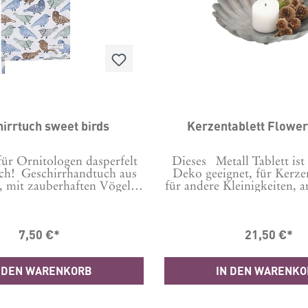
irrtuch sweet birds
Kerzentablett Flower
für Ornitologen dasperfelt
Dieses Metall Tablett ist 
ch! Geschirrhandtuch aus
Deko geeignet, für Kerz
 mit zauberhaften Vögeln
für andere Kleinigkeiten, 
 Maschinenwäsche bei 30
zusammen mit einem ode
Tipp: Um Knittern zu
Kerzenhaltern. Maße 
, vor der ersten Wäsche 24
Durchmesser, ca. 6,5 cm 
7,50 €*
21,50 €*
kaltem Wasser einweichen.
Kugelfüßen, Tiefe innen
 100 % Baumwolle Format:
Durchmesser Innenstellflä
50x70 cm
cm Material: MetallBitte n
 DEN WARENKORB
IN DEN WARENK
leicht feuchten Tuch abw
danach gut abtrocknen - 