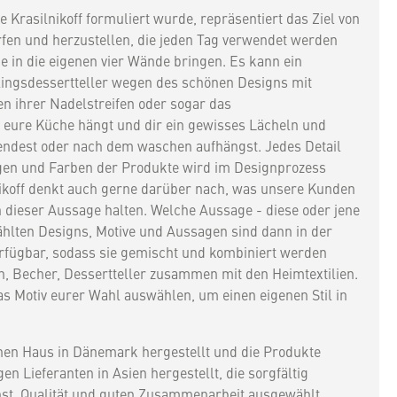
 Krasilnikoff formuliert wurde, repräsentiert das Ziel von
erfen und herzustellen, die jeden Tag verwendet werden
e in die eigenen vier Wände bringen. Es kann ein
blingsdessertteller wegen des schönen Designs mit
 ihrer Nadelstreifen oder sogar das
n eure Küche hängt und dir ein gewisses Lächeln und
endest oder nach dem waschen aufhängst. Jedes Detail
gen und Farben der Produkte wird im Designprozess
nikoff denkt auch gerne darüber nach, was unsere Kunden
 dieser Aussage halten. Welche Aussage - diese oder jene
hlten Designs, Motive und Aussagen sind dann in der
fügbar, sodass sie gemischt und kombiniert werden
n, Becher, Dessertteller zusammen mit den Heimtextilien.
as Motiv eurer Wahl auswählen, um einen eigenen Stil in
nen Haus in Dänemark hergestellt und die Produkte
n Lieferanten in Asien hergestellt, die sorgfältig
st, Qualität und guten Zusammenarbeit ausgewählt