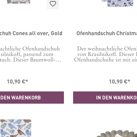
Ofenhandschuh Cones all over, Gold
Ofenhandschuh 
achtliche Ofenhandschuh
Der weihnachtliche Ofe
silnikoff, passend zum
von Krasilnikoff. Dieser
tuch. Dieser Baumwoll-
Ofenhandschuhe ist mit ei
uhe ist mit einer Schlaufe
versehen, damit D
ehen, damit Du das
Küchenaccessoire ganz e
essoire ganz einfach und
dekorativ aufgehängt
10,90 €*
10,90 €*
tiv aufgehängt werden
kann.Größe: 29 x 18
öße: 29 x 18 cm 100%
Baumwolle. Flecken a
le. Flecken am Besten
punktuell entfern
 DEN WARENKORB
IN DEN WARENK
nktuell entfernen.