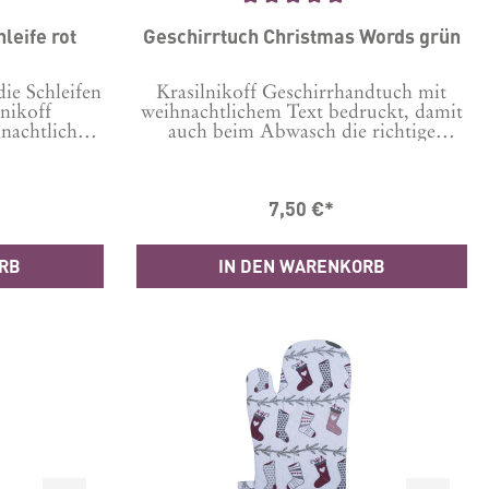
Durchschnittliche Bewertung von 5 von 5 Sternen
leife rot
Geschirrtuch Christmas Words grün
e Schleifen
Krasilnikoff Geschirrhandtuch mit
nikoff
weihnachtlichem Text bedruckt, damit
hnachtlichem
auch beim Abwasch die richtige
auch beim
Stimmung augkommt.
Stimmung
Maschinenwäsche bei 30 Grad Tipp:
che bei 30
Um Knittern zu minimieren, vor der
7,50 €*
ern zu
ersten Wäsche 24 Stunden in kaltem
n Wäsche 24
Wasser einweichen. Material: 100 %
 einweichen.
Baumwolle Format: 50x70 cm
ORB
IN DEN WARENKORB
le Format: