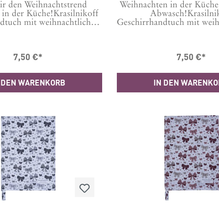
ir den Weihnachtstrend
Weihnachten in der Küche
in der Küche!Krasilnikoff
Abwasch!Krasilni
dtuch mit weihnachtlichem
Geschirrhandtuch mit wei
druckt, damit auch beim
Motiv bedruckt, damit 
 die richtige Stimmung
Abwasch die richtige 
 Maschinenwäsche bei 30
aufkommt. Maschinenwäs
7,50 €*
7,50 €*
Tipp: Um Knittern zu
Grad Tipp: Um Knitt
, vor der ersten Wäsche 24
minimieren, vor der erste
kaltem Wasser einweichen.
Stunden in kaltem Wasser
 DEN WARENKORB
IN DEN WARENK
 100 % Baumwolle Format:
Material: 100 % Baumwol
50x70 cm
50x70 cm