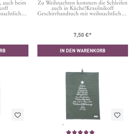
, auch beim
Zu Weihnachten kommen die Schleifen
koff
auch in Küche!Krasilnikoff
hnachtlichem
Geschirrhandtuch mit weihnachtlichem
auch beim
Motiv bedruckt, damit auch beim
Stimmung
Abwasch die richtige Stimmung
che bei 30
aufkommt. Maschinenwäsche bei 30
7,50 €*
ern zu
Grad Tipp: Um Knittern zu
n Wäsche 24
minimieren, vor der ersten Wäsche 24
 einweichen.
Stunden in kaltem Wasser einweichen.
ORB
IN DEN WARENKORB
le Format:
Material: 100 % Baumwolle Format:
50x70 cm