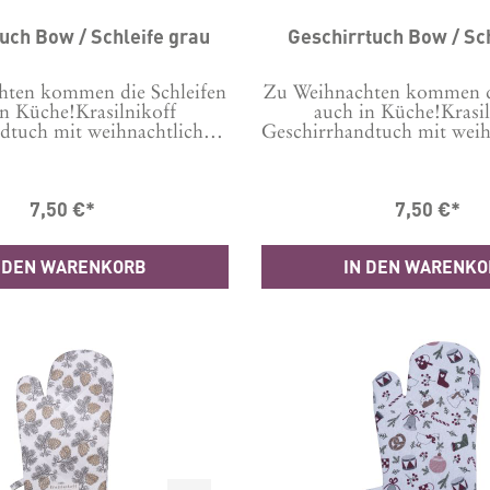
uch Bow / Schleife grau
Geschirrtuch Bow / Sch
hten kommen die Schleifen
Zu Weihnachten kommen di
in Küche!Krasilnikoff
auch in Küche!Krasil
dtuch mit weihnachtlichem
Geschirrhandtuch mit wei
druckt, damit auch beim
Motiv bedruckt, damit 
 die richtige Stimmung
Abwasch die richtige 
 Maschinenwäsche bei 30
aufkommt. Maschinenwäs
7,50 €*
7,50 €*
Tipp: Um Knittern zu
Grad Tipp: Um Knitt
, vor der ersten Wäsche 24
minimieren, vor der erste
kaltem Wasser einweichen.
Stunden in kaltem Wasser
 DEN WARENKORB
IN DEN WARENK
 100 % Baumwolle Format:
Material: 100 % Baumwol
50x70 cm
50x70 cm