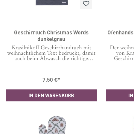
Geschirrtuch Christmas Words
dunkelgrau
Krasilnikoff Geschirrhandtuch mit
Der weihn
weihnachtlichem Text bedruckt, damit
von Kra
auch beim Abwasch die richtige
Geschirr
Stimmung augkommt.
Ofenhandsch
Maschinenwäsche bei 30 Grad Tipp:
vers
Um Knittern zu minimieren, vor der
Küchenacc
7,50 €*
ersten Wäsche 24 Stunden in kaltem
dekora
Wasser einweichen. Material: 100 %
kann.Gr
Baumwolle Format: 50x70 cm
Baumwol
IN DEN WARENKORB
IN
pu