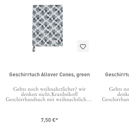
Geschirrtuch Allover Cones, green
Geschirrt
Gehts noch weihnahctlicher? wir
Gehts no
denken nicht.Krasilnikoff
denke
Geschirrhandtuch mit weihnachtlichem
Geschirrhan
Motiv bedruckt, damit auch beim
Motiv be
Abwasch die richtige Stimmung
Abwasch
aufkommt. Maschinenwäsche bei 30
aufkommt.
7,50 €*
Grad Tipp: Um Knittern zu
Grad 
minimieren, vor der ersten Wäsche 24
minimieren