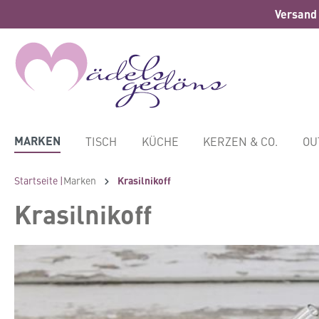
Versand 
springen
Zur Hauptnavigation springen
MARKEN
TISCH
KÜCHE
KERZEN & CO.
OU
Startseite |
Marken
Krasilnikoff
Krasilnikoff