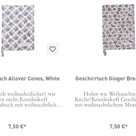
uch Allover Cones, White
Geschirrtuch Ginger Bre
ch weihnahctlicher? wir
Holen wir Weihnachte
n nicht.Krasilnikoff
Küche!Krasilnikoff Gesch
dtuch mit weihnachtlichem
mit weihnachtlichem Moti
druckt, damit auch beim
damit auch beim Abwasch d
 die richtige Stimmung
Stimmung aufkom
 Maschinenwäsche bei 30
Maschinenwäsche bei 30 
7,50 €*
7,50 €*
Tipp: Um Knittern zu
Um Knittern zu minimier
, vor der ersten Wäsche 24
ersten Wäsche 24 Stunden