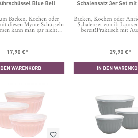
ührschüssel Blue Bell
Schalensatz 3er Set mit
um Backen, Kochen oder
Backen, Kochen oder Anric
mit diesen Mynte Schüsseln
Schalenset von ib Laurse
rsen kann man gar nichts
bereit!Praktisch mit Au
 machen! Es gibt sie in
schlichtem, funktional
enen Farben und alle sind
Dieses Keramik-Schüssel
rschön. Da fällt die
Laursen besteht aus drei 
17,90 €*
29,90 €*
g schwer! Schauen Sie sich
unterschiedlichen Größen
ig nochmal die anderen
KeramikMaße in cm:- 10,
. Außerdem gibt es auch
11,5- 8,7 x 5,3 x 9,3- 7,4 x
 DEN WARENKORB
IN DEN WARENK
ere Schüsseln und Schalen
H x T)Hergestellt in
erie, warum nicht gleich
 Sets dazu kaufen? Diese
seln von ib Laursen sind
wunderschön sondern auch
isch. Denn sie sind sowohl
 Geschirrspüler und die
 als auch für den Backofen
. Diese Rührschüssel aus
t außen die Farbe Blue Bell
die Farbe Kreme (creme).
8 x 12 x 24 (B x H x L)