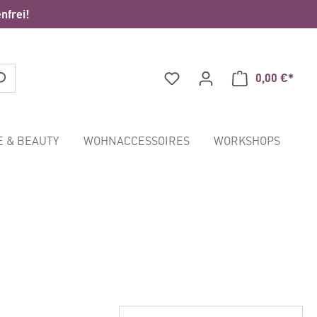
nfrei!
0,00 €*
Waren
E & BEAUTY
WOHNACCESSOIRES
WORKSHOPS