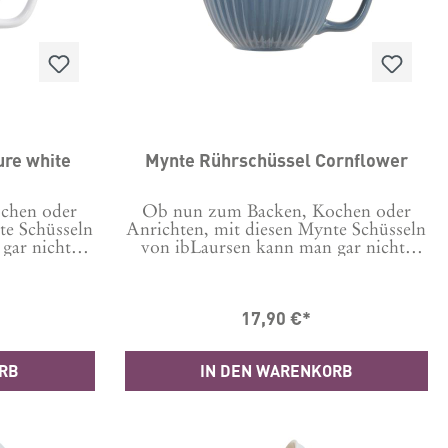
22 cm, Höhe
oben 22 cm, Höhe 12,51x 2L Durchm.
19,5, Höhe
oben 19,5, Höhe 10,5Ohne Deckel
gnet für die
auch geeignet für die Verwendung in
welle. Für
der Mikrowelle. Für die Reinigung im
irrspüler
Geschirrspüler geeignet, dann bitte
 Deckel. Bis
ohne Deckel. Bis zu -20 Grad für den
nsatz im
Einsatz im Tiefkühler
aterial:
geeignet.Material: Polyropylen
A frei,
(PP), BPA frei,
ure white
Mynte Rührschüssel Cornflower
llt in China
LebensmittelsicherHergestellt in China
chen oder
Ob nun zum Backen, Kochen oder
te Schüsseln
Anrichten, mit diesen Mynte Schüsseln
gar nichts
von ibLaursen kann man gar nichts
 sie in
falsch machen! Es gibt sie in
 alle sind
verschiedenen Farben und alle sind
lt die
wunderschön. Da fällt die
17,90 €*
uen Sie sich
Entscheidung schwer! Schauen Sie sich
e anderen
auch ruhig nochmal die anderen
bt es auch
Farben an. Außerdem gibt es auch
ORB
IN DEN WARENKORB
nd Schalen
noch weitere Schüsseln und Schalen
cht gleich
aus der Serie, warum nicht gleich
en? Diese
passende Sets dazu kaufen? Diese
ursen sind
Rührschüsseln von ib Laursen sind
ondern auch
nicht nur wunderschön sondern auch