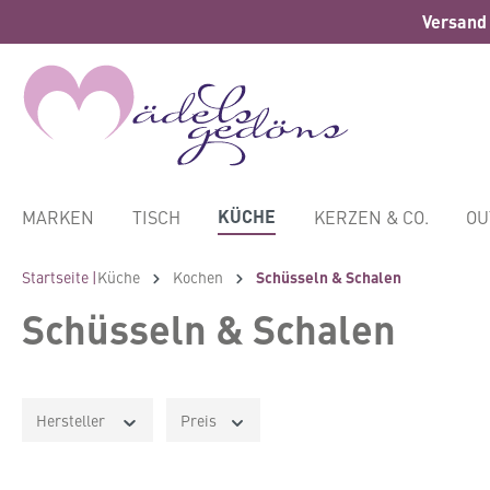
Versand 
springen
Zur Hauptnavigation springen
KÜCHE
MARKEN
TISCH
KERZEN & CO.
OU
Startseite |
Küche
Kochen
Schüsseln & Schalen
Schüsseln & Schalen
Hersteller
Preis