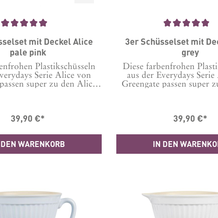
che Bewertung von 5 von 5 Sternen
Durchschnittliche Bewertung von 
selset mit Deckel Alice
3er Schüsselset mit De
pale pink
grey
enfrohen Plastikschüsseln
Diese farbenfrohen Plast
verydays Serie Alice von
aus der Everydays Serie
passen super zu den Alice
Greengate passen super z
d Geschirr Serie. Sie sind
Bechern und anderem 
otal praktisch. Denn die 3
Serie. Sie sind auch no
sind so aufgebaut, dass sie
praktisch. Denn die 3 Sch
39,90 €*
39,90 €*
legtem, perfekt luftdicht
so aufgebaut, dass sie mit 
nden Deckel immer noch
perfekt luftdicht schließ
 ineinanderpassen und so
immer noch entsp
 DEN WARENKORB
IN DEN WARENK
nd verstaut werden können,
ineinanderpassen und so p
 sie gerade mal nicht in
verstaut werden können, a
 sind.Auch wenn das wohl
gerade mal nicht in B
er Fall ist, denn sie sind so
sind.Auch wenn das wohl
 einsetzbar und sehen dabei
der Fall ist, denn sie sind 
 zauberhaft aus.Inhalt: 3
einsetzbar und sehen dabe
eln mit Deckel in den
zauberhaft aus.Inhalt: 3 S
 4,5L, Durchm. oben 25,5
Deckel in den Größen:
 14,5 cm1 x 3L, Durchm.
Durchm. oben 25,5 cm, 