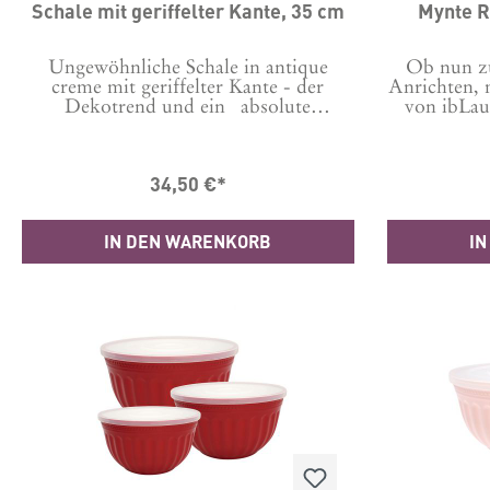
Schale mit geriffelter Kante, 35 cm
Mynte R
Ungewöhnliche Schale in antique
Ob nun z
creme mit geriffelter Kante - der
Anrichten, 
Dekotrend und ein absolute
von ibLau
Hingucker.Die Schale ist wasserdicht,
falsch
kann also auch für Pflanzen und
verschied
Blumenarrangements verwendet
wunde
34,50 €*
werden.Maße: H8,5/D35 cmMaterial:
Entscheidun
100% Steingut
auch ruh
Farben an
IN DEN WARENKORB
IN
noch weit
aus der S
passende
Rührschüs
nicht nur 
total prakt
für den
Mikrowelle
geeignet
Steingut ha
und innen 
Maße: 1