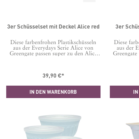
Durchschnittli
3er Schüsselset mit Deckel Alice red
3er Schüs
Diese farbenfrohen Plastikschüsseln
Diese farb
aus der Everydays Serie Alice von
aus der E
Greengate passen super zu den Alice
Greengate 
Bechern und anderem Geschirr
Bechern un
Serie. Sie sind auch noch total
auch noch t
praktisch. Denn die 3 Schüsseln sind
Schüsseln 
39,90 €*
so aufgebaut, dass sie mit aufgelegtem,
mit aufge
perfekt luftdicht schließenden Deckel
schließe
immer noch entspannt
entspannt
IN DEN WARENKORB
IN
ineinanderpassen und so platzsparend
platzspare
verstaut werden können, auch wenn sie
auch wenn
gerade mal nicht in Benutzung
Benutzung
sind.Auch wenn das wohl nur selten
nur selten d
der Fall ist, denn sie sind so vielseitig
vielseitig
einsetzbar und sehen dabei auch noch
auch noch
zauberhaft aus.Inhalt: 3 Schüsseln mit
Schüss
Deckel in den Größen:1x 4,5L,
Größen:1x
Durchm. oben 25,5 cm, Höhe 14,5
cm, Höhe