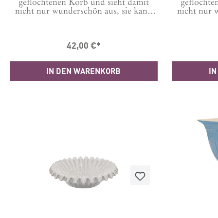
geflochtenen Korb und sieht damit
geflochte
nicht nur wunderschön aus, sie kann
nicht nur 
auch bei Verwendung als Ofenform
auch bei 
problemlos in dem Korb transportiert
problemlos
werden. Zwei Griffe an den Seiten
werden. Z
42,00 €*
schützen die Hände dabei vor dem
schützen 
heißen Glas.Egal ob als Dekoschale,
heißen Gla
zum Servieren von kalten Speisen oder
zum Servier
IN DEN WARENKORB
IN
auch als Auflaufform, sie macht immer
auch als Au
eine gute Figur.Für die Reinigung im
eine gute 
Geschirrspüler geeignet und auch für
Geschirrsp
die Verwendung in der Microwelle.
die Verwe
Backofenfest bis 225 Grad.Maße
Backofen
H5/L39,5/B24,5 cmMaterial: Glas,
H2,5/L34,
Rohrkolben