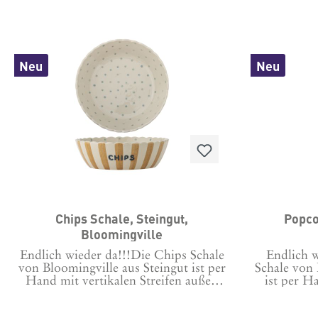
Neu
Neu
Chips Schale, Steingut,
Popco
Bloomingville
Endlich wieder da!!!Die Chips Schale
Endlich 
von Bloomingville aus Steingut ist per
Schale von 
Hand mit vertikalen Streifen außen
ist per H
und blauen Punkten innen bemalt . Sie
Streifen 
hat einen gewellten Rand durch den
innen be