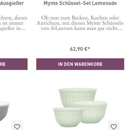
 Ausgießer
Mynte Schüssel-Set Lemonade
hten, dieses
Ob nun zum Backen, Kochen oder
n ist immer
Anrichten, mit diesen Mynte Schüsseln
sgießer in
von ibLaursen kann man gar nichts
em Design.
falsch machen! Es gibt sie in
set von ib
verschiedenen Farben und alle sind
Schüsseln in
wunderschön. Da fällt die
62,90 €*
. Material:
Entscheidung schwer! Schauen Sie sich
5 x 6,3 x
auch ruhig nochmal die anderen
 4,3 x 8,3(B x
Farben an. Außerdem gibt es auch
ORB
IN DEN WARENKORB
 China
noch weitere Schüsseln und Schalen
aus der Serie, warum nicht gleich
passende Sets dazu kaufen? Dieses
Schüsselset von ib Laursen besteht aus
drei Schüsseln in unterschiedlichen
Größen. Sie sind wunderschön und
praktisch. Denn sie sind sowohl für
den Geschirrspüler und die Mikrowelle
als auch für den Backofen geeignet.
Diese Schüsseln aus Steingut haben
außen die Farbe Lemonade und innen
die Farbe Kreme (creme). Maße: Je
eine Schüssel- 26 x 14- 22,5 x 11,5-