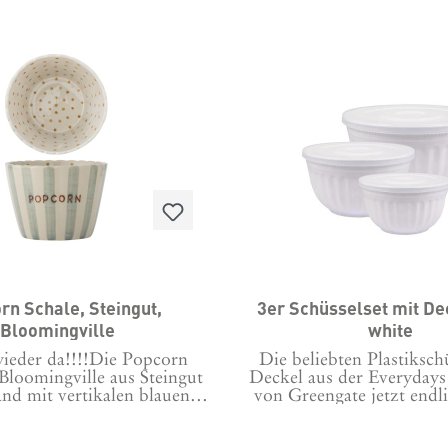
rn Schale, Steingut,
3er Schüsselset mit De
Bloomingville
white
wieder da!!!!Die Popcorn
Die beliebten Plastiksch
Bloomingville aus Steingut
Deckel aus der Everydays 
and mit vertikalen blauen
von Greengate jetzt endl
außen und beigen Punkten
weiß!Sie passen super zu
malt . Durch den dunkel
Bechern und der Gesch