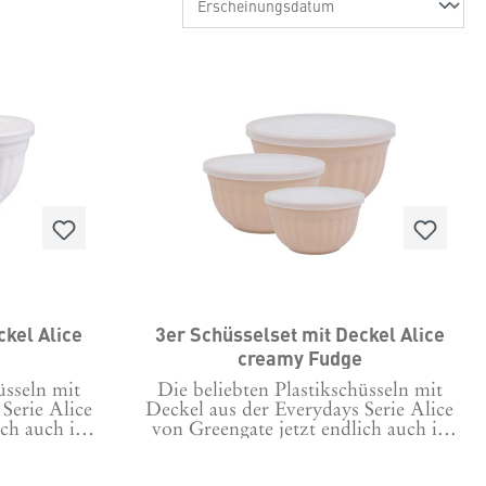
ckel Alice
3er Schüsselset mit Deckel Alice
creamy Fudge
üsseln mit
Die beliebten Plastikschüsseln mit
Serie Alice
Deckel aus der Everydays Serie Alice
ich auch in
von Greengate jetzt endlich auch in
 den Alice
creamy Fudge! Die neue Farbe erinnert
irr Serie
sofort an Sahnekaramell, zum