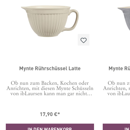
auch noch zauberhaft aus.Inhalt: 3
total prakt
Schüsseln mit Deckel in den
für den
Größen:1x 4,5L, Durchm. oben 25,5
Mikrowelle
cm, Höhe 14,5 cm1 x 3L, Durchm.
geeignet
oben 22 cm, Höhe 12,51x 2L Durchm.
Steingut 
oben 19,5, Höhe 10,5Ohne Deckel
innen die F
auch geeignet für die Verwendung in
18 x
der Mikrowelle. Für die Reinigung im
Geschirrspüler geeignet, dann bitte
ohne Deckel. Bis zu -20 Grad für den
Einsatz im Tiefkühler
geeignet.Material: Polyropylen
(PP), BPA frei,
Mynte Rührschüssel Latte
Mynte Rü
LebensmittelsicherHergestellt in China
Ob nun zum Backen, Kochen oder
Ob nun z
Anrichten, mit diesen Mynte Schüsseln
Anrichten, 
von ibLaursen kann man gar nichts
von ibLau
falsch machen! Es gibt sie in
falsch
verschiedenen Farben und alle sind
verschied
wunderschön. Da fällt die
wunde
17,90 €*
Entscheidung schwer! Schauen Sie sich
Entscheidun
auch ruhig nochmal die anderen
auch ruh
Farben an. Außerdem gibt es auch
Farben an
IN DEN WARENKORB
IN