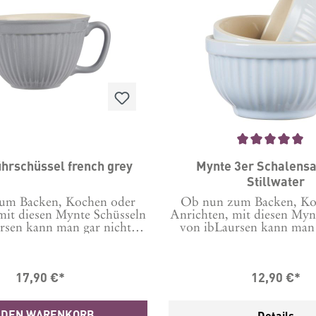
isch. Denn sie sind sowohl
total praktisch. Denn sie
 Geschirrspüler und die
für den Geschirrspüler
 als auch für den Backofen
Mikrowelle als auch für d
. Diese Rührschüssel aus
geeignet. Diese Rührsch
hat außen die Farbe und
Steingut hat außen die 
arbe Kreme (creme). Maße:
white und innen die Fa
 12 x 24 (B x H x L)
(creme). Maße: 18 x 12 x 
L)
Durchschnittliche Bewertung von 
hrschüssel french grey
Mynte 3er Schalensatz M
Stillwater
um Backen, Kochen oder
Ob nun zum Backen, Ko
mit diesen Mynte Schüsseln
Anrichten, mit diesen Myn
rsen kann man gar nichts
von ibLaursen kann man 
 machen! Es gibt sie in
falsch machen! Es gibt
enen Farben und alle sind
verschiedenen Farben und
rschön. Da fällt die
wunderschön. Da fäl
17,90 €*
12,90 €*
g schwer! Schauen Sie sich
Entscheidung schwer! Scha
ig nochmal die anderen
auch ruhig nochmal di
. Außerdem gibt es auch
Farben an. Außerdem gi
 DEN WARENKORB
Details