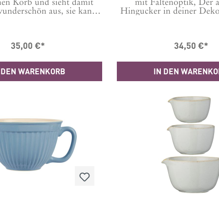
nen Korb und sieht damit
mit Faltenoptik, Der 
wunderschön aus, sie kann
Hingucker in deiner Deko
Verwendung als Ofenform
ist wasserdicht, kann als
 in dem Korb transportiert
Pflanzen und Blumenarr
wei Griffe an den Seiten
verwendet werden.Maße
35,00 €*
34,50 €*
die Hände dabei vor dem
cmMaterial: 100% St
s.Egal ob als Dekoschale,
en von kalten Speisen oder
 DEN WARENKORB
IN DEN WARENK
flaufform, sie macht immer
Figur.Für die Reinigung im
üler geeignet und auch für
ndung in der Microwelle.
fest bis 225 Grad.Maße
5/B21 cmMaterial: Glas,
Rohrkolben