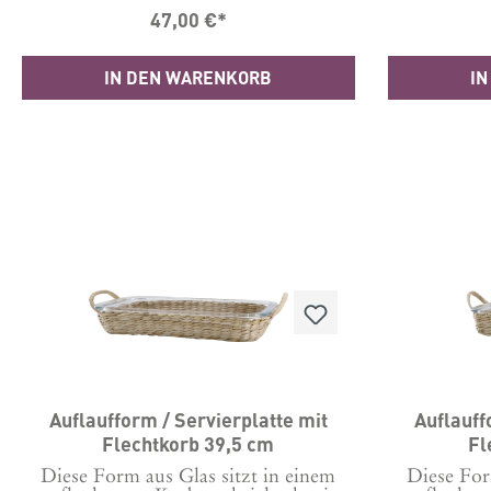
dunkelblauen „CHIPS“ Schriftzug
orangen „
47,00 €*
wei0 man sofort was drin ist.Da die
man sofor
Schale handbemalt ist, können kleine
Schale han
Abweichungen sowohl im Muster als
Abweichun
IN DEN WARENKORB
IN
auch in der Farbintensität auftreten.
auch in de
Das macht jedes Stück
Das
einzigartig.Maße: D24xH7 cm2850 ml
einziga
FassungsvermögenMaterial: 100%
cm1900 ml 
Steingut Produziert in China
100% Stei
Auflaufform / Servierplatte mit
Auflauff
Flechtkorb 39,5 cm
Fl
Diese Form aus Glas sitzt in einem
Diese For