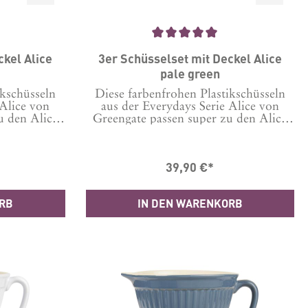
18,5 x 10(B x H)
5 von 5 Sternen
Durchschnittliche Bewertung von 5 von 5 Sternen
ckel Alice
3er Schüsselset mit Deckel Alice
pale green
ikschüsseln
Diese farbenfrohen Plastikschüsseln
 Alice von
aus der Everydays Serie Alice von
u den Alice
Greengate passen super zu den Alice
Geschirr
Bechern und Geschirr Serien. Sie sind
ch total
auch noch total praktisch. Denn die 3
üsseln sind
Schüsseln sind so aufgebaut, dass sie
39,90 €*
aufgelegtem,
mit aufgelegtem, perfekt luftdicht
enden Deckel
schließenden Deckel immer noch
annt
entspannt ineinanderpassen und so
ORB
IN DEN WARENKORB
latzsparend
platzsparend verstaut werden können,
uch wenn sie
auch wenn sie gerade mal nicht in
enutzung
Benutzung sind.Auch wenn das wohl
 nur selten
nur selten der Fall ist, denn sie sind so
so vielseitig
vielseitig einsetzbar und sehen dabei
i auch noch
auch noch zauberhaft aus.Inhalt: 3
chüsseln mit
Schüsseln mit Deckel in den
1x 4,5L,
Größen:1x 4,5L, Durchm. oben 25,5
Höhe 14,5
cm, Höhe 14,5 cm1 x 3L, Durchm.