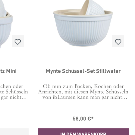
 sind sowohl
total praktisch. Denn sie sind sowohl
 und die
für den Geschirrspüler und die
en Backofen
Mikrowelle als auch für den Backofen
üssel aus
geeignet. Diese Rührschüssel aus
Farbe pure
Steingut hat außen die Farbe
rbe Kreme
Cornflower und innen die Farbe
24 (B x H x
Kreme (creme). Maße: 18 x 12 x 24 (B
x H x L)
5 von 5 Sternen
ini
Mynte Schüssel-Set Stillwater
chen oder
Ob nun zum Backen, Kochen oder
te Schüsseln
Anrichten, mit diesen Mynte Schüsseln
gar nichts
von ibLaursen kann man gar nichts
 sie in
falsch machen! Es gibt sie in
 alle sind
verschiedenen Farben und alle sind
lt die
wunderschön. Da fällt die
58,00 €*
uen Sie sich
Entscheidung schwer! Schauen Sie sich
e anderen
auch ruhig nochmal die anderen
bt es auch
Farben an. Außerdem gibt es auch
IN DEN WARENKORB