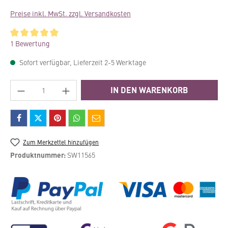
Preise inkl. MwSt. zzgl. Versandkosten
Durchschnittliche Bewertung von 5 von 5 Sternen
1 Bewertung
Sofort verfügbar, Lieferzeit 2-5 Werktage
Produkt Anzahl: Gib den gewünschten Wert e
IN DEN WARENKORB
Zum Merkzettel hinzufügen
Produktnummer:
SW11565