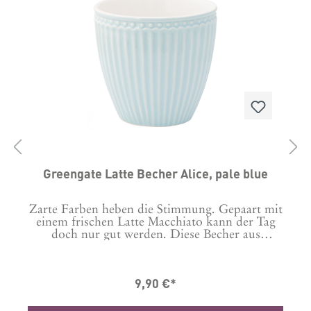
Greengate Latte Becher Alice, pale blue
it
Zarte Farben heben die Stimmung. Gepaart mit
W
einem frischen Latte Macchiato kann der Tag
doch nur gut werden. Diese Becher aus
Steinzeug in vielen farbenfrohen Tönen werden
Handgefertigt, daher können leichte
Unregelmäßigkeiten in Farbe und Form
9,90 €*
e
vorkommen. Geeignet für die Reinigung im
Geschirrspüler sowie für die Verwendung in der
Microwelle.