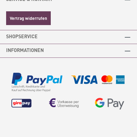
Durchm. oben 25,5 cm, Höhe 14,5 cm1 x 3L,
Durchm. oben 22 cm, Höhe 12,51x 2L
Durchm. oben 19,5, Höhe 10,5Ohne Deckel
Vertrag widerrufen
auch geeignet für die Verwendung in der
Mikrowelle. Für die Reinigung im
Geschirrspüler geeignet, dann bitte ohne
SHOPSERVICE
Deckel. Bis zu -20 Grad für den Einsatz im
Tiefkühler geeignet.Material: Polyropylen
(PP), BPA frei, LebensmittelsicherHergestellt
INFORMATIONEN
in China