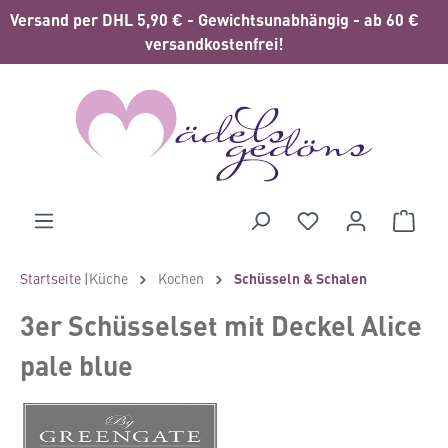
Versand per DHL 5,90 € - Gewichtsunabhängig - ab 60 €
alt springen
versandkostenfrei!
Waren
Startseite |
Küche
Kochen
Schüsseln & Schalen
3er Schüsselset mit Deckel Alice
pale blue