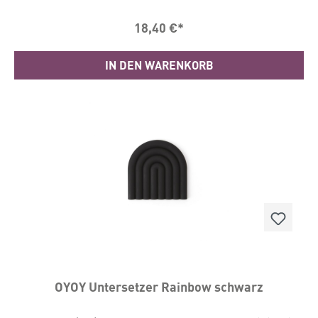
Silikon Maße: H 1,2 x L 15 x W 15 cm Geeignet für
Geschirrspüler und MikrowelleWir empfehlen zur
18,40 €*
Reinigung aber ein feuchtes Tuch.
IN DEN WARENKORB
OYOY Untersetzer Rainbow schwarz