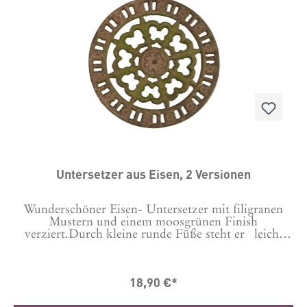
Untersetzer aus Eisen, 2 Versionen
Wunderschöner Eisen- Untersetzer mit filigranen
Mustern und einem moosgrünen Finish
verziert.Durch kleine runde Füße steht er leicht
erhöht. Verwende ihn als Untersetzer für deine
heißen Schalen auf dem Tisch oder auch als
dekoratives Element beispielsweise mit einer
18,90 €*
Pflanze oder auch einer Glasglocke drauf.Es gibt ihn
in zwei Varianten, bitte auswählen:Variante 1: