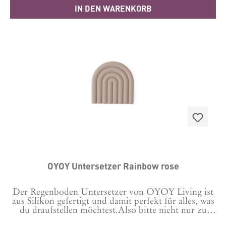
Gitter in der MitteVariante 2: Blume in der
IN DEN WARENKORB
MitteMaterial: Eisen Maße: 17 cm x 2 cm Wir
empfehlen zur Reinigung ein leicht feuchtes Tuch
und danach gut abtrocknen.
OYOY Untersetzer Rainbow rose
Der Regenboden Untersetzer von OYOY Living ist
aus Silikon gefertigt und damit perfekt für alles, was
du draufstellen möchtest.Also bitte nicht nur zu
Dekozwecken nutzen ;-)Material: 100%