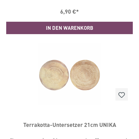
Form und Farbe und mit Filzpunkten auf der
Unterseite versehen.Diese Größe ist perfekt für die
6,90 €*
Teekanne, große Tassen oder dickere Kerzen.Die
Untersetzer haben unterschiedliche Muster. Beim
Versand wählen wir eines aus. Wenn es dir wichtig
IN DEN WARENKORB
ist, schreibe bitte dazu was du gern
möchtest.Material: TerracottaDurchmesser: ca. 15
cm, Höhe ca. 1,3 cmVerkauft wird je 1 Stück!
Terrakotta-Untersetzer 21cm UNIKA