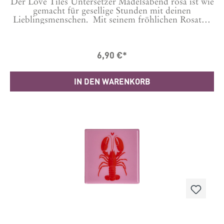
Der Love Tiles Untersetzer Mädelsabend rosa ist wie
gemacht für gesellige Stunden mit deinen
Lieblingsmenschen. Mit seinem fröhlichen Rosaton
und dem liebevollen Schriftzug „Mädelsabend“
bringt er sofort gute Laune auf den Tisch und macht
jedes Treffen noch ein kleines bisschen
6,90 €*
besonderer. Ob beim gemütlichen Kaffee, einem
Glas Wein oder einem spritzigen Aperitif – die
dekorativen Untersetzer von GIFTCOMPANY
IN DEN WARENKORB
schützen deine Möbel und setzen gleichzeitig einen
charmanten Akzent. Dank des modernen Designs
passen sie perfekt zu einer stilvoll gedeckten Tafel,
einem dekorierten Tablett oder deiner
Lieblingskaffee-Ecke. Die kreativen
Wohnaccessoires von GIFTCOMPANY stehen für
farbenfrohe Designs, humorvolle Sprüche und
liebevolle Details. Genau deshalb sind sie nicht nur
praktische Alltagshelfer, sondern auch
wunderschöne Deko-Elemente und originelle
Geschenkideen. Als kleines Mitbringsel zur
Einladung, für die beste Freundin oder als
Aufmerksamkeit für alle, die gemeinsame
Genussmomente lieben – dieser Untersetzer sorgt
garantiert für ein Lächeln und erinnert daran, wie
schön gemeinsame Zeit sein kann. Produktdetails