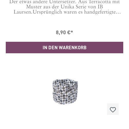
Der etwas andere Untersetzer. Aus Terracotta mit
Muster aus der Unika Serie von IB
Laursen.Ursprünglich waren es handgefertigte
Formen für den Textildruck. Jeder ist einzigartig in
Form und Farbe und mit Filzpunkten auf der
Unterseite versehen.Diese Größe ist perfekt für
8,90 €*
einen kleinen Topf, eine heiße Schüssel oder mehrere
Kerzen.Die Untersetzer haben unterschiedliche
Muster. Beim Versand wählen wir eines aus. Wenn es
IN DEN WARENKORB
dir wichtig ist, schreibe bitte dazu was du gern
möchtest.Material: TerracottaDurchmesser: ca. 21
cm, Höhe ca. 1,8 cm Verkauft wird je 1 Stück!