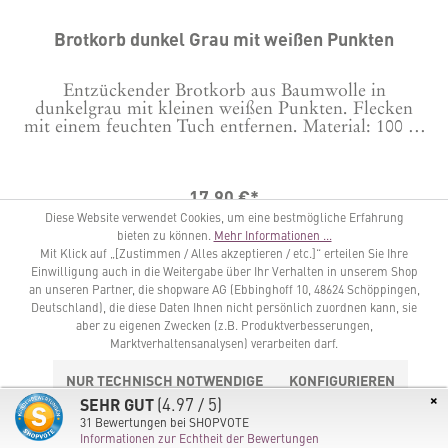
Brotkorb dunkel Grau mit weißen Punkten
Entzückender Brotkorb aus Baumwolle in
dunkelgrau mit kleinen weißen Punkten. Flecken
mit einem feuchten Tuch entfernen. Material: 100 %
Baumwolle 22 cm hoch, 20 cm Durchmesser
17,90 €*
Diese Website verwendet Cookies, um eine bestmögliche Erfahrung
bieten zu können.
Mehr Informationen ...
IN DEN WARENKORB
Mit Klick auf „[Zustimmen / Alles akzeptieren / etc.]“ erteilen Sie Ihre
Einwilligung auch in die Weitergabe über Ihr Verhalten in unserem Shop
an unseren Partner, die shopware AG (Ebbinghoff 10, 48624 Schöppingen,
Deutschland), die diese Daten Ihnen nicht persönlich zuordnen kann, sie
aber zu eigenen Zwecken (z.B. Produktverbesserungen,
Marktverhaltensanalysen) verarbeiten darf.
NUR TECHNISCH NOTWENDIGE
KONFIGURIEREN
×
(4.97 / 5)
SEHR GUT
ALLE COOKIES AKZEPTIEREN
31
Bewertungen bei SHOPVOTE
Informationen zur Echtheit der Bewertungen