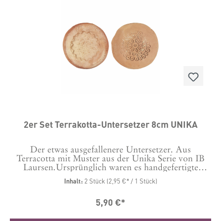
2er Set Terrakotta-Untersetzer 8cm UNIKA
Der etwas ausgefallenere Untersetzer. Aus
Terracotta mit Muster aus der Unika Serie von IB
Laursen.Ursprünglich waren es handgefertigte
Formen für den Textildruck. Jeder ist einzigartig in
Inhalt:
2 Stück
(2,95 €* / 1 Stück)
Form und Farbe und mit Filzpunkten auf der
Unterseite versehen.Material:
5,90 €*
TerracottaDurchmesser: ca. 8 cm, Höhe ca. 0,7
cmDas Set besteht aus 2 Untersetzern mit
unterschiedlichem Muster.