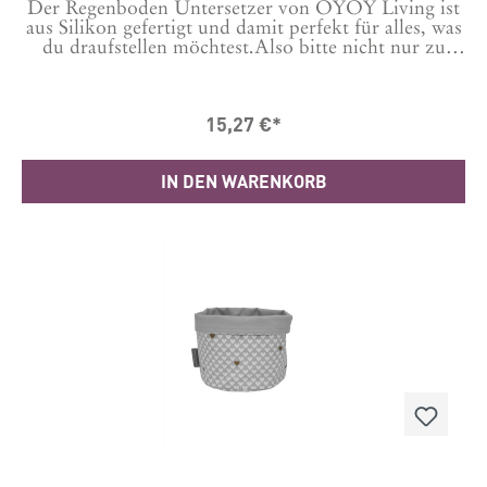
Der Regenboden Untersetzer von OYOY Living ist
aus Silikon gefertigt und damit perfekt für alles, was
du draufstellen möchtest.Also bitte nicht nur zu
Dekozwecken nutzen ;-)Material: 100%
Silikon Maße: H 1,2 x L 15 x W 15 cm Geeignet für
Geschirrspüler und MikrowelleWir empfehlen zur
15,27 €*
Reinigung aber ein feuchtes Tuch.
IN DEN WARENKORB