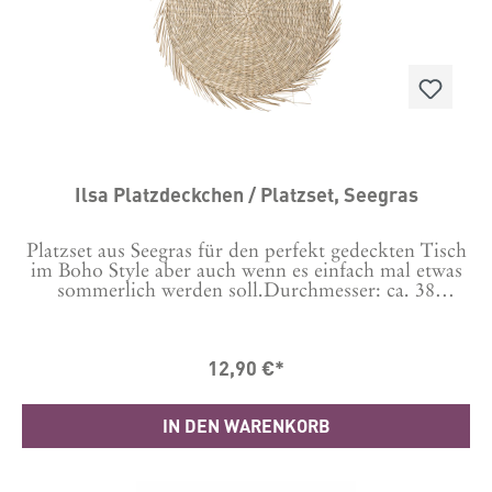
Geschenkideen. Als kleines Mitbringsel zur
Einladung, für die beste Freundin oder als
Aufmerksamkeit für alle, die gemeinsame
Genussmomente lieben – dieser Untersetzer sorgt
garantiert für ein Lächeln und erinnert daran, wie
schön gemeinsame Zeit sein kann. Produktdetails
auf einen Blick: - Love Tiles Untersetzer von
GIFTCOMPANY - Motiv: „Bonjour" - Farbe: Rosa
- Schützt Oberflächen vor Kratzern durch Gläser
und Tassen - Dekorativer Hingucker für Tisch,
Ilsa Platzdeckchen / Platzset, Seegras
Küche oder Barwagen - Ideal als kleines Geschenk
oder Mitbringsel - Maße: 11 × 0,6 × 11 cm (B × H
× T)- Material: Terracotta, Kork
Platzset aus Seegras für den perfekt gedeckten Tisch
im Boho Style aber auch wenn es einfach mal etwas
sommerlich werden soll.Durchmesser: ca. 38
cmMaterial: Seegras
12,90 €*
IN DEN WARENKORB