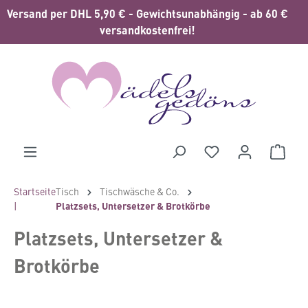
Versand per DHL 5,90 € - Gewichtsunabhängig - ab 60 €
alt springen
versandkostenfrei!
Waren
Startseite
Tisch
Tischwäsche & Co.
|
Platzsets, Untersetzer & Brotkörbe
Platzsets, Untersetzer &
Brotkörbe