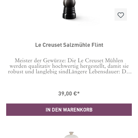
Le Creuset Salzmühle Flint
Meister der Gewürze: Die Le Creuset Mühlen
werden qualitativ hochwertig hergestellt, damit sie
robust und langlebig sindLängere Lebensdauer: Die
Keramikmahlwerke sind korrosionsbeständig und
langlebig.Branchenführend: Die Le Creuset
Produkte werden in Herstellungsbetrieben auf der
39,00 €*
ganzen Welt aus den hochwertigsten Materialien
gefertigt – damit wir die Qualität gewährleisten
können, die Sie von Le Creuset erwarten.Material
IN DEN WARENKORB
ABS-KunststoffLänge: 6.2 cm Breite: 6.2 cm Höhe:
20.8 cm Hergestellt in ChinaGarantie 10 Jahre