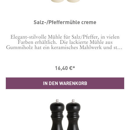
Salz-/Pfeffermühle creme
Elegant-stilvolle Mühle für Salz/Pfeffer, in vielen
Farben erhältlich. Die lackierte Mühle aus
Gummiholz hat ein keramisches Mahlwerk und stellt
damit sowohl einen hervorragenden Mahlvorgang
sicher als auch Langlebigkeit.Bitte auswählen, ob es
eine Salz- oder Pfeffermühle sein soll. Dies wird
16,40 €*
gekennzeichnet durch ein S oder P auf der Schraube
oben.Durch Auswechseln der Schraube kannst du es
auch wechseln.Maße: 21.5 cm hoch, Durchmesser
IN DEN WARENKORB
5,5 cmHergestellt in CN