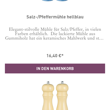
Salz-/Pfeffermühle hellblau
Elegant-stilvolle Mühle für Salz/Pfeffer, in vielen
Farben erhältlich. Die lackierte Mühle aus
Gummiholz hat ein keramisches Mahlwerk und stellt
damit sowohl einen hervorragenden Mahlvorgang
sicher als auch Langlebigkeit.Bitte auswählen, ob es
eine Salz- oder Pfeffermühle sein soll. Dies wird
16,40 €*
gekennzeichnet durch ein S oder P auf der Schraube
oben.Durch Auswechseln der Schraube kannst du es
auch wechseln.Maße: 21.5 cm hoch, Durchmesser
IN DEN WARENKORB
5,5 cmHergestellt in CN