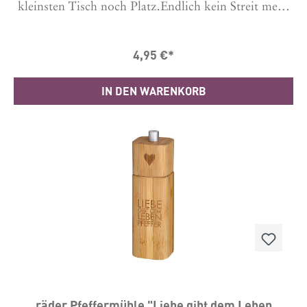
kleinsten Tisch noch Platz.Endlich kein Streit mehr
um das Salz, denn da kann jeder seinen eigenen Mini
Streuer haben.Es gibt drei Varianten, bitte
auswählen.Durchmesser 3cm, Höhe inkl. Korken ca.
4,95 €*
3 cmHandgefertigt, daher können kleine
Unebenheiten und Abweichungen in Form, Farbe
oder Glasur vorkommen und sind ein Zeichen der
IN DEN WARENKORB
Einzigartigkeit des Artikels.Material: Porzellan und
Kork
räder Pfeffermühle "Liebe gibt dem Leben