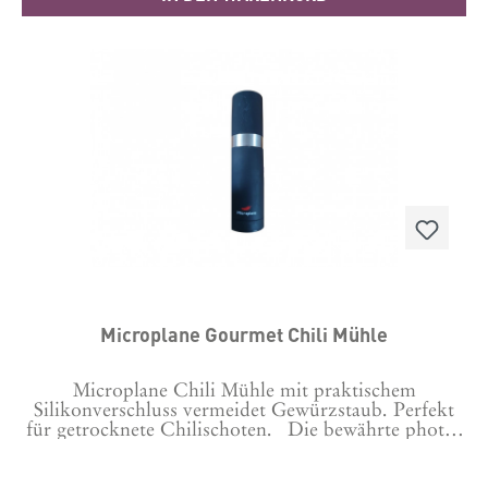
Ergonomisches Design, komfortable Handhabung
Einfache Anwendung, leicht zu säubern
(spülmaschinenfest) Maße: 21,1 x 16,2 x 16 cm Die
Microplane® Muskatmühle hat den reddot design
award 2018 gewonnen. Die Red Dot Jury hat die
innovative Muskatmühle mit dem international
renommierten Designpreis ausgezeichnet und
bestätigt damit die hohe Gestaltungsqualität dieser
Neuheit. Das besonders großartige an der
Muskatmühle ist, dass sie sich nicht nur für
Muskatnüsse eignet. Auch schwarzer Pfeffer, langer
Pfeffer, Zimt, Nüsse, Kräuter, Getreidekörner
können gerieben werden.
Microplane Gourmet Chili Mühle
Microplane Chili Mühle mit praktischem
Silikonverschluss vermeidet Gewürzstaub. Perfekt
für getrocknete Chilischoten. Die bewährte photo-
geätzte, rasiermesserscharfe Microplane®-Klinge -
Made in USA Diese Chilimühle von Microplane