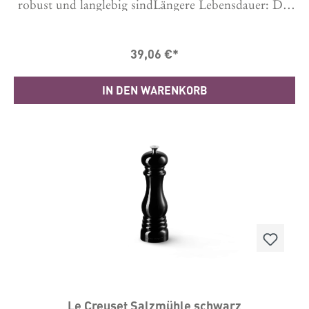
robust und langlebig sindLängere Lebensdauer: Die
Keramikmahlwerke sind korrosionsbeständig und
langlebig.Branchenführend: Die Le Creuset
Produkte werden in Herstellungsbetrieben auf der
39,06 €*
ganzen Welt aus den hochwertigsten Materialien
gefertigt – damit wir die Qualität gewährleisten
können, die Sie von Le Creuset erwarten.Material
IN DEN WARENKORB
ABS-KunststoffLänge: 6.2 cm Breite: 6.2 cm Höhe:
20.8 cm Hergestellt in ChinaGarantie 10 Jahre
Le Creuset Salzmühle schwarz