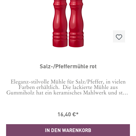
Salz-/Pfeffermühle rot
Eleganz-stilvolle Mühle für Salz/Pfeffer, in vielen
Farben erhältlich. Die lackierte Mühle aus
Gummiholz hat ein keramisches Mahlwerk und stellt
damit sowohl einen hervorragenden Mahlvorgang
sicher als auch Langlebigkeit.Bitte auswählen, ob es
eine Salz- oder Pfeffermühle sein soll. Dies wird
16,40 €*
gekennzeichnet durch ein S oder P auf der Schraube
oben.Durch Auswechseln der Schraube kannst du es
auch wechseln.Maße: 21.5 cm hoch, Durchmesser
IN DEN WARENKORB
5,5 cmHergestellt in CN