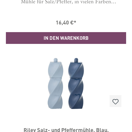
Mühle für Salz/Pfeffer, in vielen Farben
erhältlich. Die lackierte Mühle aus Gummiholz hat
ein keramisches Mahlwerk und stellt damit sowohl
einen hervorragenden Mahlvorgang sicher als auch
16,40 €*
Langlebigkeit.Bitte auswählen, ob es eine Salz- oder
Pfeffermühle sein soll. Dies wird gekennzeichnet
durch ein S oder P auf der Schraube oben.Durch
IN DEN WARENKORB
Auswechseln der Schraube kannst du es auch
wechseln.Maße: 21.5 cm hoch, Durchmesser 5,5
cmHergestellt in CN
Riley Salz- und Pfeffermühle, Blau,