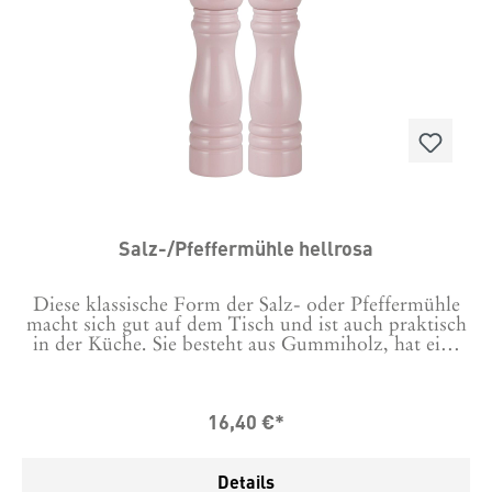
Salz-/Pfeffermühle hellrosa
Diese klassische Form der Salz- oder Pfeffermühle
macht sich gut auf dem Tisch und ist auch praktisch
in der Küche. Sie besteht aus Gummiholz, hat eine
Höhe von 21,50 cm und einen Durchmesser von 5,5
cm. Das keramische Mahlwerk garantiert
Langlebigkeit und ein hervorragendes Mahlerlebnis.
16,40 €*
Die Mühlen haben oben auf der Schraube ein "S"
oder "P", bitte Version auswählen. Bei uns ist die
Mühle unter anderer Artikelnummer auch erhältlich
Details
in vielen weiteren Farben.