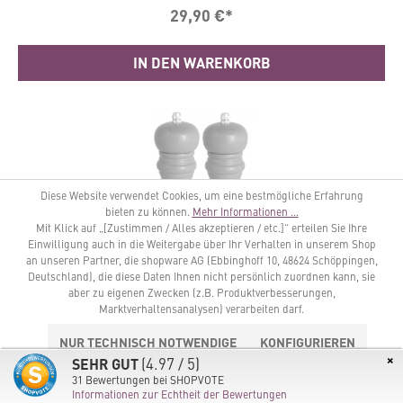
schneidet präzise und ohne Kraftaufwand und erzielt
29,90 €*
optimale Ergebnisse, ätherische Öle entfalten sich –
der Geschmack wird verstärkt. Handschmeichelnder
samtiger Griff für Komfort und Stabilität Precise
IN DEN WARENKORB
pressure ™ - Raffiniert entwickelte Sprungfeder für
optimalen Druck auf den Chili
Produktbeschreibung / Eigenschaften Langlebige,
rasiermesserscharfe Edelstahlklingen - Made in USA
Ergonomisches Design, komfortable Handhabung
Einfache Anwendung, leicht zu säubern
(spülmaschinenfest) Maße: 19,5 x 5 x 5 cm
Diese Website verwendet Cookies, um eine bestmögliche Erfahrung
bieten zu können.
Mehr Informationen ...
Mit Klick auf „[Zustimmen / Alles akzeptieren / etc.]“ erteilen Sie Ihre
Einwilligung auch in die Weitergabe über Ihr Verhalten in unserem Shop
an unseren Partner, die shopware AG (Ebbinghoff 10, 48624 Schöppingen,
Deutschland), die diese Daten Ihnen nicht persönlich zuordnen kann, sie
aber zu eigenen Zwecken (z.B. Produktverbesserungen,
Marktverhaltensanalysen) verarbeiten darf.
Salz-/Pfeffermühle hellgrau
NUR TECHNISCH NOTWENDIGE
KONFIGURIEREN
×
(4.97 / 5)
SEHR GUT
ALLE COOKIES AKZEPTIEREN
31
Bewertungen bei SHOPVOTE
Elegant-stilvolle Mühle für Salz/Pfeffer, in vielen
Informationen zur Echtheit der Bewertungen