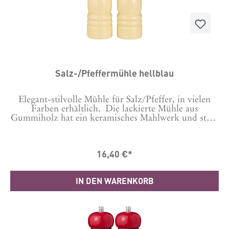
Salz-/Pfeffermühle hellblau
Elegant-stilvolle Mühle für Salz/Pfeffer, in vielen
Farben erhältlich. Die lackierte Mühle aus
Gummiholz hat ein keramisches Mahlwerk und stellt
damit sowohl einen hervorragenden Mahlvorgang
sicher als auch Langlebigkeit.Bitte auswählen, ob es
eine Salz- oder Pfeffermühle sein soll. Dies wird
16,40 €*
gekennzeichnet durch ein S oder P auf der Schraube
oben.Durch Auswechseln der Schraube kannst du es
auchwechseln.Maße: 21.5 cm hoch, Durchmesser 5,5
IN DEN WARENKORB
cmHergestellt in CN