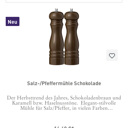
Neu
Salz-/Pfeffermühle Schokolade
Der Herbsttrend des Jahres, Schokoladenbraun und
Karamell bzw. Haselnusstöne. Elegant-stilvolle
Mühle für Salz/Pfeffer, in vielen Farben
erhältlich. Die lackierte Mühle aus Gummiholz hat
ein keramisches Mahlwerk und stellt damit sowohl
einen hervorragenden Mahlvorgang sicher als auch