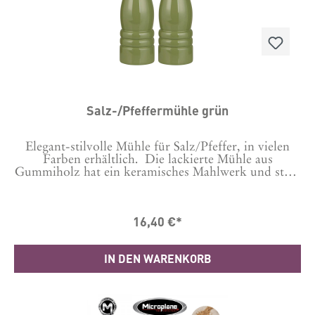
Salz-/Pfeffermühle grün
Elegant-stilvolle Mühle für Salz/Pfeffer, in vielen
Farben erhältlich. Die lackierte Mühle aus
Gummiholz hat ein keramisches Mahlwerk und stellt
damit sowohl einen hervorragenden Mahlvorgang
sicher als auch Langlebigkeit.Bitte auswählen, ob es
eine Salz- oder Pfeffermühle sein soll. Dies wird
16,40 €*
gekennzeichnet durch ein S oder P auf der Schraube
oben.Durch Auswechseln der Schraube kannst du es
auch wechseln.Maße: 21.5 cm hoch, Durchmesser
IN DEN WARENKORB
5,5 cmHergestellt in CN