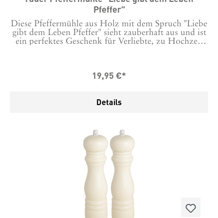
Pfeffer"
Diese Pfeffermühle aus Holz mit dem Spruch "Liebe
gibt dem Leben Pfeffer" sieht zauberhaft aus und ist
ein perfektes Geschenk für Verliebte, zu Hochzeit
oder einem Jubiläum. Dazu passend gibt es die
Pfeffermühle mit dem Spruch "Glück ist das Salz in
der Suppe". Maße: 5 x 5x 21 cmMaterial:
19,95 €*
AkazienholzUnbehandeltes Akazienholz mit
gelaserter Schrift. Keramikmahlwerk.
Details