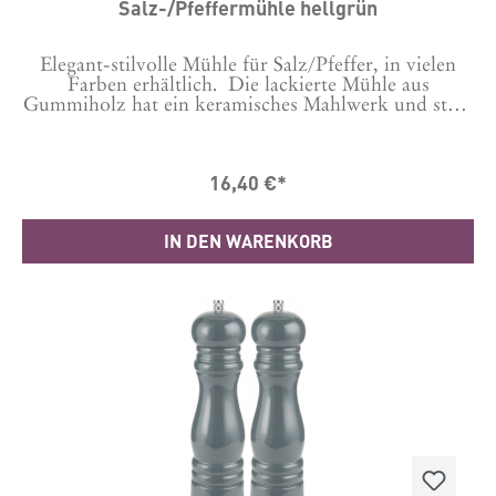
Salz-/Pfeffermühle hellgrün
Elegant-stilvolle Mühle für Salz/Pfeffer, in vielen
Farben erhältlich. Die lackierte Mühle aus
Gummiholz hat ein keramisches Mahlwerk und stellt
damit sowohl einen hervorragenden Mahlvorgang
sicher als auch Langlebigkeit.Bitte auswählen, ob es
eine Salz- oder Pfeffermühle sein soll. Dies wird
16,40 €*
gekennzeichnet durch ein S oder P auf der Schraube
oben.Durch Auswechseln der Schraube kannst du es
auch wechseln.Maße: 21.5 cm hoch, Durchmesser
IN DEN WARENKORB
5,5 cmHergestellt in CN