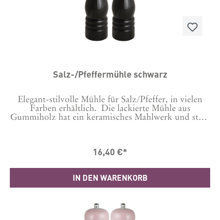
Salz-/Pfeffermühle schwarz
Elegant-stilvolle Mühle für Salz/Pfeffer, in vielen
Farben erhältlich. Die lackierte Mühle aus
Gummiholz hat ein keramisches Mahlwerk und stellt
damit sowohl einen hervorragenden Mahlvorgang
sicher als auch Langlebigkeit.Bitte auswählen, ob es
eine Salz- oder Pfeffermühle sein soll. Dies wird
16,40 €*
gekennzeichnet durch ein S oder P auf der Schraube
oben.Durch Auswechseln der Schraube kannst du es
auch wechseln.Maße: 21.5 cm hoch, Durchmesser
IN DEN WARENKORB
5,5 cmHergestellt in CN