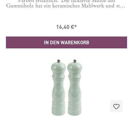
Farben erhältlich. Die lackierte Mühle aus
Gummiholz hat ein keramisches Mahlwerk und stellt
damit sowohl einen hervorragenden Mahlvorgang
sicher als auch Langlebigkeit.Bitte auswählen, ob es
eine Salz- oder Pfeffermühle sein soll. Dies wird
16,40 €*
gekennzeichnet durch ein S oder P auf der Schraube
oben.Durch Auswechseln der Schraube kannst du es
auch wechseln.Maße: 21.5 cm hoch, Durchmesser
IN DEN WARENKORB
5,5 cmHergestellt in CN