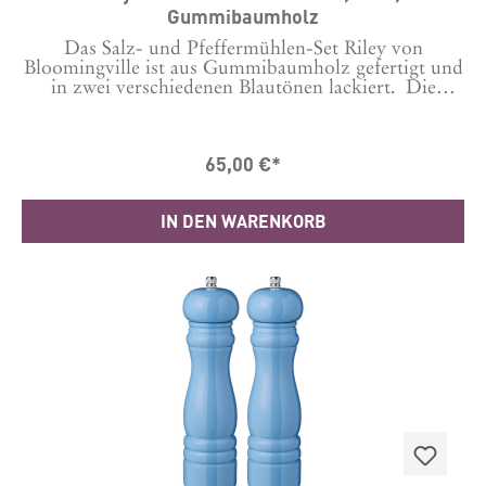
Gummibaumholz
Das Salz- und Pfeffermühlen-Set Riley von
Bloomingville ist aus Gummibaumholz gefertigt und
in zwei verschiedenen Blautönen lackiert. Die
Mühlen haben eine spiralförmige Form und
abgerundete Köpfe die sich nach Belieben
kombinieren lassen. Da natürliche Materialien
65,00 €*
verwendet wurden, sind leichte Farbabweichungen
möglich – jedes Stück ist ein Unikat.Maße:
D6xH18,5 cm Material: Gummibaumholz,
IN DEN WARENKORB
Aluminum, KeramikProduziert in China