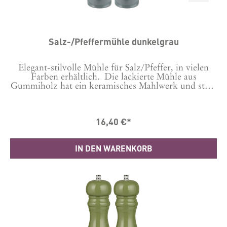
Salz-/Pfeffermühle dunkelgrau
Elegant-stilvolle Mühle für Salz/Pfeffer, in vielen
Farben erhältlich. Die lackierte Mühle aus
Gummiholz hat ein keramisches Mahlwerk und stellt
damit sowohl einen hervorragenden Mahlvorgang
sicher als auch Langlebigkeit.Bitte auswählen, ob es
eine Salz- oder Pfeffermühle sein soll. Dies wird
16,40 €*
gekennzeichnet durch ein S oder P auf der Schraube
oben.Durch Auswechseln der Schraube kannst du es
auch wechseln.Maße: 21.5 cm hoch, Durchmesser
IN DEN WARENKORB
5,5 cmHergestellt in CN