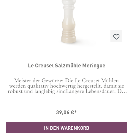
Le Creuset Salzmühle Meringue
Meister der Gewürze: Die Le Creuset Mühlen
werden qualitativ hochwertig hergestellt, damit sie
robust und langlebig sindLängere Lebensdauer: Die
Keramikmahlwerke sind korrosionsbeständig und
langlebig.Branchenführend: Die Le Creuset
Produkte werden in Herstellungsbetrieben auf der
39,06 €*
ganzen Welt aus den hochwertigsten Materialien
gefertigt – damit wir die Qualität gewährleisten
können, die Sie von Le Creuset erwarten.Material
IN DEN WARENKORB
ABS-KunststoffLänge: 6.2 cm Breite: 6.2 cm Höhe: