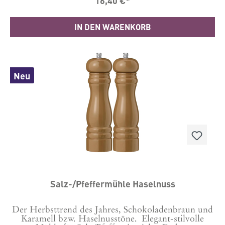
16,40 €*
Langlebigkeit.Bitte auswählen, ob es eine Salz- oder
Pfeffermühle sein soll. Dies wird gekennzeichnet
durch ein S oder P auf der Schraube oben.Durch
IN DEN WARENKORB
Auswechseln der Schraube kannst du es auch
wechseln.Maße: 21.5 cm hoch, Durchmesser 5,5
cmHergestellt in CN
Neu
Salz-/Pfeffermühle Haselnuss
Der Herbsttrend des Jahres, Schokoladenbraun und
Karamell bzw. Haselnusstöne. Elegant-stilvolle