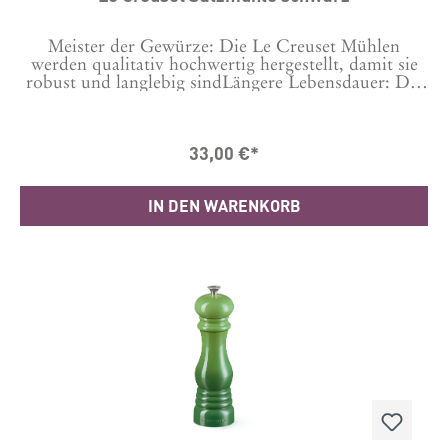
Meister der Gewürze: Die Le Creuset Mühlen
werden qualitativ hochwertig hergestellt, damit sie
robust und langlebig sindLängere Lebensdauer: Die
Keramikmahlwerke sind korrosionsbeständig und
langlebig.Branchenführend: Die Le Creuset
Produkte werden in Herstellungsbetrieben auf der
33,00 €*
ganzen Welt aus den hochwertigsten Materialien
gefertigt – damit wir die Qualität gewährleisten
können, die Sie von Le Creuset erwarten.Material
IN DEN WARENKORB
ABS-KunststoffLänge: 6.2 cm Breite: 6.2 cm Höhe:
20.8 cm Hergestellt in ChinaGarantie 10 Jahre