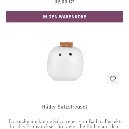
39,00 €*
ganzen Welt aus den hochwertigsten Materialien
gefertigt – damit wir die Qualität gewährleisten
können, die Sie von Le Creuset erwarten.Material
IN DEN WARENKORB
ABS-KunststoffLänge: 6.2 cm Breite: 6.2 cm Höhe:
20.8 cm Hergestellt in ChinaGarantie 10 Jahre
Räder Salzstreusel
Entzückende kleine Salzstreuer von Räder. Perfekt
für das Frühstücksei. So klein, die finden auf dem