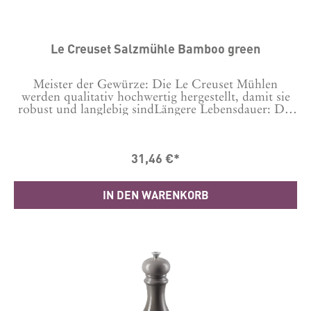
Le Creuset Salzmühle Bamboo green
Meister der Gewürze: Die Le Creuset Mühlen
werden qualitativ hochwertig hergestellt, damit sie
robust und langlebig sindLängere Lebensdauer: Die
Keramikmahlwerke sind korrosionsbeständig und
langlebig.Branchenführend: Die Le Creuset
Produkte werden in Herstellungsbetrieben auf der
31,46 €*
ganzen Welt aus den hochwertigsten Materialien
gefertigt – damit wir die Qualität gewährleisten
können, die Sie von Le Creuset erwarten.Material
IN DEN WARENKORB
ABS-KunststoffLänge: 6.2 cm Breite: 6.2 cm Höhe:
20.8 cm Hergestellt in ChinaGarantie 10 Jahre