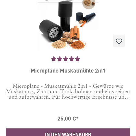
Durchschnittliche Bewertung von 5 von 5 Sternen
Microplane Muskatmühle 2in1
Microplane - Muskatmühle 2in1 - Gewürze wie
Muskatnuss, Zimt und Tonkabohnen mühelos reiben
und aufbewahren. Für hochwertige Ergebnisse und
ein vollmundiges Aroma werden die Gewürze
präzise und fein gerieben. Einfach zu benutzen:Den
Deckel abnehmen und das Gewürz einfüllen. Fest
25,00 €*
drücken und im Uhrzeigersinn drehen. Praktischer
Silikonverschluss vermeidet Gewürzstaub
Produktbeschreibung / Eigenschaften Langlebige,
IN DEN WARENKORB
rasiermesserscharfe Edelstahlklingen - Made in USA