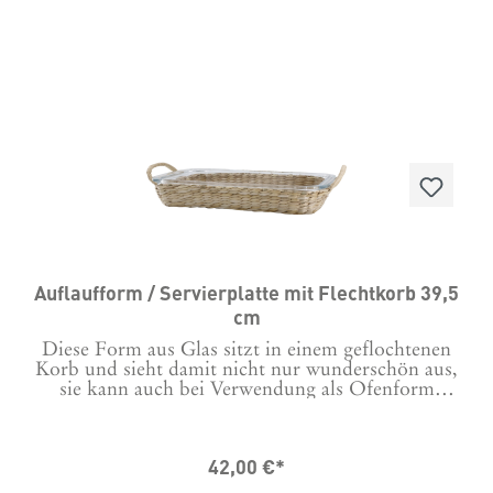
500 ml bietet dieser selbstverständlich ofenfeste
Ramekin die ideale Größe für Auflaufgerichte,
Crumbles und jede andere Art von
Speisen. Vielseitig verwendbarDu kannst die Form
in der Mikrowelle und im Backofen nutzen.
Außerdem ist sie spülmaschinenfest, sodass du sie
nach dem Gebrauch ganz bequem reinigen
kannst. Mit einer Höhe von 4,5 cm und einer Größe
von 18 x 18 cm ist sie kompakt und vielseitig
einsetzbar.Geeignet für Spülmaschine, Ofen und
Microwelle.Maße 18 x 18 cm x H 4,5 cmMaterial:
Porzellan
Auflaufform / Servierplatte mit Flechtkorb 39,5
cm
Diese Form aus Glas sitzt in einem geflochtenen
Korb und sieht damit nicht nur wunderschön aus,
sie kann auch bei Verwendung als Ofenform
problemlos in dem Korb transportiert werden. Zwei
Griffe an den Seiten schützen die Hände dabei vor
dem heißen Glas.Egal ob als Dekoschale, zum
42,00 €*
Servieren von kalten Speisen oder auch als
Auflaufform, sie macht immer eine gute Figur.Für