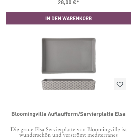
28,00 €*
sehen lassen können. Die Form vereint Qualität,
Design und Funktion und ist der beste Freund eines
jeden Bäckers. Durchmesser außen: 21.7
IN DEN WARENKORB
cmDurchmesser innen: 20 cmHöhe: 7 cmSpülen Sie
Ihr Produkt von Le Creuset vor dem ersten
Gebrauch mit heißem Spülwasser; spülen Sie es
abschließend gründlich ab und trocknen Sie es.Für
beste Ergebnisse sollten Sie die Innenseite vor jedem
Gebrauch leicht einfetten. Material: Aluminium
Bloomingville Auflaufform/Servierplatte Elsa
Die graue Elsa Servierplatte von Bloomingville ist
wunderschön und verströmt mediterranes