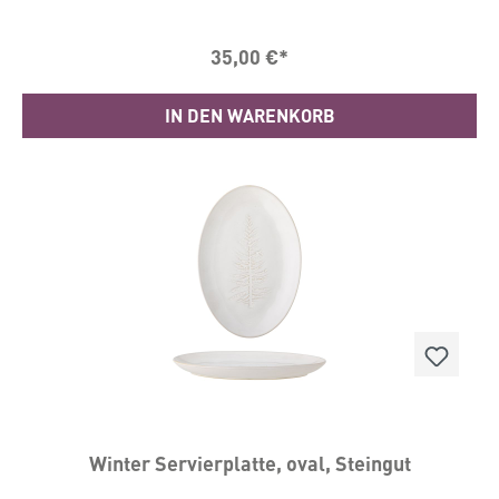
Griffe an den Seiten schützen die Hände dabei vor
dem heißen Glas.Egal ob als Dekoschale, zum
35,00 €*
Servieren von kalten Speisen oder auch als
Auflaufform, sie macht immer eine gute Figur.Für
die Reinigung im Geschirrspüler geeignet und auch
IN DEN WARENKORB
für die Verwendung in der Microwelle. Backofenfest
bis 225 Grad.Maße H2,5/L34,5/B21
cmMaterial: Glas, Rohrkolben
Winter Servierplatte, oval, Steingut