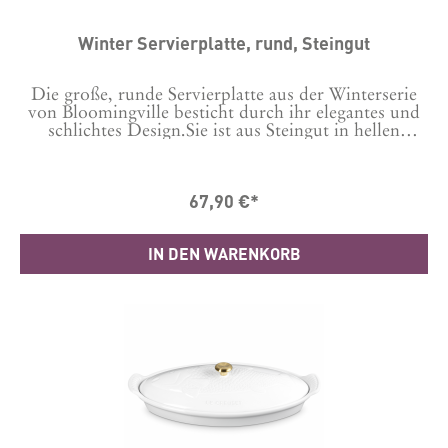
Winter Servierplatte, rund, Steingut
Die große, runde Servierplatte aus der Winterserie
von Bloomingville besticht durch ihr elegantes und
schlichtes Design.Sie ist aus Steingut in hellen
Farbtönen gefertigt und hat ein geprägtes Muster,
inspiriert von der Natur des Winters. Aufgrund der
Beschaffenheit der Glasur können Farbvariationen
67,90 €*
auftreten, die jede Platte zu etwas ganz Besonderem
machen. Sie ist Spülmaschinengeeignet und kann in
der Mikrowelle und auch im Ofen eingesetzt
IN DEN WARENKORB
werden. Maße D34xH5 cm