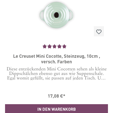
werden.Die Le Creuset Produkte werden in
Herstellungsbetrieben auf der ganzen Welt aus den
hochwertigsten Materialien gefertigt – damit wir die
Qualität gewährleisten können, die Sie von Le
Creuset erwarten.
Durchschnittliche Bewertung von 5 von 5 Sternen
Le Creuset Mini Cocotte, Steinzeug, 10cm ,
versch. Farben
Diese entzückenden Mini Cocotten sehen als kleine
Dippschälchen ebenso gut aus wie Suppenschale.
Egal womit gefüllt, sie passen auf jeden Tisch. Und
auch für einen Auflauf oder ein gebackenes Dessert
sind sie perfekt geeignet und können direkt aus dem
Ofen serviert werden.Das glasierte Steinzeug ist
17,08 €*
kratzfest und leicht zu reinigen. Es ist aus Spezialton
hergestellt und außergewöhnlich robust. Das
Steinzeug ist temperaturbeständig zwischen -23 °C
IN DEN WARENKORB
und +260 °C. Spülen Sie Ihr Produkt von Le