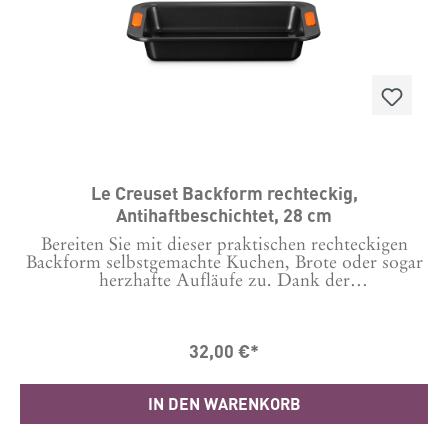
ist außergewöhnlich robust.Heiß oder kalt
verwenden: Unser Steinzeug ist temperaturbeständig
zwischen -23 °C und +260 °C.Branchenführend:
Unsere Produkte werden in Herstellungsbetrieben
auf der ganzen Welt aus den hochwertigsten
Materialien gefertigt – damit wir die Qualität
gewährleisten können, die Sie von Le Creuset
erwarten.Geeignet für die Verwendung im Backofen,
Mikrowelle und Backofen mit
Grillfunktion.Hergestellt in ChinaHerstellergarantie
10 Jahre
Le Creuset Backform rechteckig,
Antihaftbeschichtet, 28 cm
Bereiten Sie mit dieser praktischen rechteckigen
Backform selbstgemachte Kuchen, Brote oder sogar
herzhafte Aufläufe zu. Dank der
Antihaftbeschichtung lassen sich die Speisen einfach
lösen und auch die Reinigung geht schnell und
einfach. Die hitzebeständigen Silikongriffe sorgen
32,00 €*
dafür, dass Sie sie einfach und sicher mit
Handschuhen anheben und bewegen können. Maße
außen:33,6x 25 cmHöhe: 5,8 Spülen Sie Ihr Produkt
IN DEN WARENKORB
von Le Creuset vor dem ersten Gebrauch mit
heißem Spülwasser; spülen Sie es abschließend
gründlich ab und trocknen Sie es.Für beste