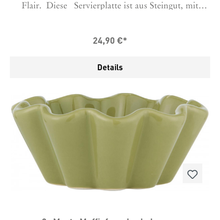
Flair. Diese Servierplatte ist aus Steingut, mit
hübschem grauen Muster mit Relief Effekt. Diese
feinen Details machen sie perfekt auf dem Tisch aber
sie ist bis 220 Grad Ofenfest, daher kann sie auch
24,90 €*
hervorragend als Auflaufform verwendet und dann
direkt auf den Tisch gestellt werden.Und mit Ihrem
Fassungsvermögen von 3000 ml macht sie auch
Details
gleich die ganze Familie satt.Für die Reinigung im
Geschirrspüler geeignet und auch für die
Verwendung in der Microwelle.Maße L 36 x H 6 x B
24 cmBitte niemals aus dem Kühlschrank oder
Tiefkühler direkt in den heißen Ofen stellen!