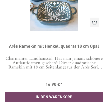
perfekt an.Vielseitig verwendbarDu kannst die Form
in der Mikrowelle und im Backofen nutzen.
Außerdem ist sie spülmaschinenfest, sodass du sie
nach dem Gebrauch ganz bequem reinigen
kannst. Mit einer Höhe von 4 cm und einer Größe
von 35 x 20 cm ist sie praktisch und vielseitig
einsetzbar.Geeignet für Spülmaschine, Ofen und
Microwelle.Maße 35 x 20 cm x H 4 cmMaterial:
Porzellan
Arés Ramekin mit Henkel, quadrat 18 cm Opal
Charmanter Landhausstil Hat man jemans schönere
Auflaufformen gesehen? Dieser quadratische
Ramekin mit 18 cm Seitenlängeaus der Arés Serie
von Chic Antique schafft französisches Flair und
zeitlose Eleganz auf deinen Tisch, ganz egal was du
darin servierst. Das Design im Chic Antique Stil
16,90 €*
passt perfekt zum liebevoll gedeckten Tisch, für
herzhafte oder auch süße Speisen. Und natürlich
auch in Kombination mit anderen Teilen der Serie
IN DEN WARENKORB
eingedeckt einfach wunderschön.Praktisch im
AlltagDer Serie besteht aus Porzellan und ist für
Nahrungsmittel geeignet. Mit einem Inhalt von ca.