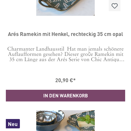
praktisch und vielseitig einsetzbar.Geeignet für
Spülmaschine, Ofen und Microwelle.Maße D 18 cm
x H 4,5 cmMaterial: Porzellan
Arés Ramekin mit Henkel, rechteckig 35 cm opal
Charmanter Landhausstil Hat man jemals schönere
Auflaufformen gesehen? Dieser gro0e Ramekin mit
35 cm Länge aus der Arés Serie von Chic Antique
schafft französisches Flair und zeitlose Eleganz auf
deinen Tisch, ganz egal was du darin servierst. Das
Design im Chic Antique Stil passt perfekt zum
20,90 €*
liebevoll gedeckten Tisch, für herzhafte oder auch
süße Speisen. Und natürlich auch in Kombination
mit anderen Teilen der Serie eingedeckt einfach
IN DEN WARENKORB
wunderschön.Praktisch im AlltagDer Serie besteht
aus Porzellan und ist für Nahrungsmittel
geeignet. Mit seinen großzügigen 25 x20 cm bietet
dieser ofenfeste Ramekin die ideale Größe für
Auflaufgerichte, Crumbles und jede andere Art von
Speisen. Durch die großzügige rechteckige Form
Neu
bietet er sich aber auch zum Anrichten als Platte