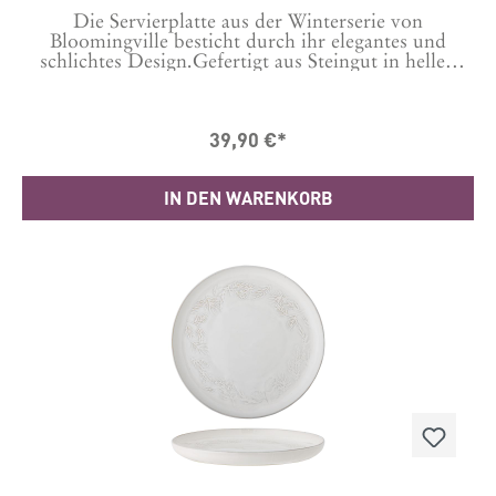
Die Servierplatte aus der Winterserie von
Bloomingville besticht durch ihr elegantes und
schlichtes Design.Gefertigt aus Steingut in hellen
Farbtönen hat diese ovale Servierplatte ein geprägtes
Muster, inspiriert von der Natur des Winters.
Aufgrund der Beschaffenheit der Glasur können
39,90 €*
Farbvariationen auftreten, die jede Platte zu etwas
ganz Besonderem machen. Sie ist
Spülmaschinengeeignet und kann in der Mikrowelle
IN DEN WARENKORB
und auch im Ofen eingesetzt werden.
Maße L31xH3xW21 cm