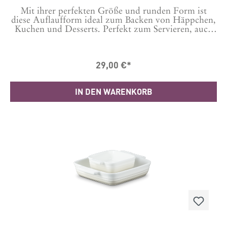
Mit ihrer perfekten Größe und runden Form ist
diese Auflaufform ideal zum Backen von Häppchen,
Kuchen und Desserts. Perfekt zum Servieren, auch
von kleinen Beilagen – bescheren Sie Ihren Gästen
einen Gaumenschmaus. Sie wird aus spezieller
Tonerde bei höchsten Temperaturen gebrannt,
29,00 €*
sodass sie spülmaschinenfest ist und sich für den
Backofen oder die Mikrowelle ebenso eignet wie für
das Tiefkühlfach.Durchmesser: 24
IN DEN WARENKORB
cmMaterial: SteinzeugHergestellt
in: ThailandHerstellergarantie: 10 Jahre Das
glasiertes Steinzeug von Le Creuset ist kratzfest und
leicht zu reinigen.Handwerkliche Perfektion:
Hergestellt aus Spezialton, hält es eine gleichmäßige
Temperatur beim Kochen und ist außergewöhnlich
robust.Es ist temperaturbeständig von -23 °C bis
+260 °C und kann heiß und kalt verwendet
werden.Die Le Creuset Produkte werden in
Herstellungsbetrieben auf der ganzen Welt aus den
hochwertigsten Materialien gefertigt – damit wir die
Qualität gewährleisten können, die Sie von Le
Creuset erwarten.