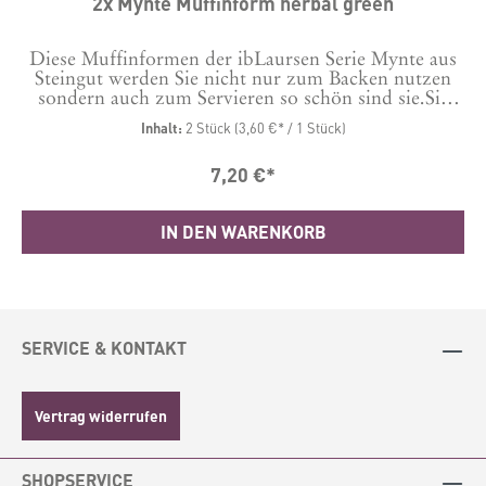
2x Mynte Muffinform herbal green
Diese Muffinformen der ibLaursen Serie Mynte aus
Steingut werden Sie nicht nur zum Backen nutzen
sondern auch zum Servieren so schön sind sie.Sie
sind selbstverständlich fürdie Nutzung im Ofen, in
Inhalt:
2 Stück
(3,60 €* / 1 Stück)
der Microwelle und auch zur Reinigung im
Geschirrspüler geeignet. Material: Steingut Masse in
7,20 €*
cm: H: 4 Ø: 10
IN DEN WARENKORB
SERVICE & KONTAKT
Vertrag widerrufen
SHOPSERVICE