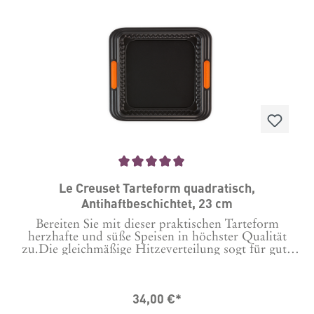
Ergebnisse sollten Sie die Innenseite vor jedem
Gebrauch leicht einfetten. Material: Aluminium
Durchschnittliche Bewertung von 5 von 5 Sternen
Le Creuset Tarteform quadratisch,
Antihaftbeschichtet, 23 cm
Bereiten Sie mit dieser praktischen Tarteform
herzhafte und süße Speisen in höchster Qualität
zu.Die gleichmäßige Hitzeverteilung sogt für gute
Ergebnisse und durch den praktischen Hebeboden
lassen sich Ihre Kreationen super einfach aus der
form nehmen. Die hitzebeständigen Silikongriffe
34,00 €*
sorgen dafür, dass Sie sie einfach und sicher mit
Handschuhen anheben und bewegen können. Maße