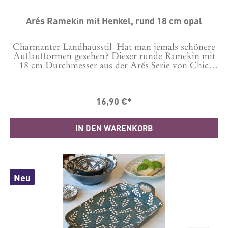
Arés Ramekin mit Henkel, rund 18 cm opal
Charmanter Landhausstil Hat man jemals schönere
Auflaufformen gesehen? Dieser runde Ramekin mit
18 cm Durchmesser aus der Arés Serie von Chic
Antique schafft französisches Flair und zeitlose
Eleganz auf deinen Tisch, ganz egal was du darin
servierst. Das Design im Chic Antique Stil passt
16,90 €*
perfekt zum liebevoll gedeckten Tisch, für herzhafte
oder auch süße Speisen. Und natürlich auch in
Kombination mit anderen Teilen der Serie
IN DEN WARENKORB
eingedeckt einfach wunderschön.Praktisch im
AlltagDer Serie besteht aus Porzellan und ist für
Nahrungsmittel geeignet. Mit seinen 18 cm
Durchmesser bietet dieser ofenfeste Ramekin die
ideale Größe für kleine Auflaufgerichte, Crumbles
und jede andere Art von Speisen. Vielseitig
Neu
verwendbarDu kannst die Form in der Mikrowelle
und im Backofen nutzen. Außerdem ist sie
spülmaschinenfest, sodass du sie nach dem Gebrauch
ganz bequem reinigen kannst. Mit einer Höhe von
4,5 cm und einem Durchmesser von 18 cm ist sie