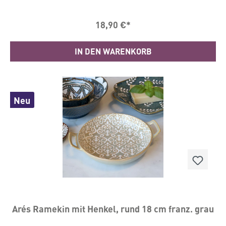
deinen Tisch, ganz egal was du darin servierst. Das
Design im Chic Antique Stil passt perfekt zum
18,90 €*
liebevoll gedeckten Tisch, für herzhafte oder auch
süße Speisen. Und natürlich auch in Kombination
mit anderen Teilen der Serie eingedeckt einfach
IN DEN WARENKORB
wunderschön.Praktisch im AlltagDer Serie besteht
aus Porzellan und ist für Nahrungsmittel
geeignet. Mit seinen großzügigen 27,5 x16 cm bietet
dieser ofenfeste Ramekin die ideale Größe für
Auflaufgerichte, Crumbles und jede andere Art von
Speisen. Durch die ovale Form bietet er sich aber
Neu
auch zum Anrichten als Platte perfekt an.Vielseitig
verwendbarDu kannst die Form in der Mikrowelle
und im Backofen nutzen. Außerdem ist sie
spülmaschinenfest, sodass du sie nach dem Gebrauch
ganz bequem reinigen kannst. Mit einer Höhe von
4,5 cm und einer Größe von 27,5 x 16 cm ist sie
praktisch und vielseitig einsetzbar.Geeignet für
Spülmaschine, Ofen und Microwelle.Maße 27,5 x
16 cm x H 4,5 cmMaterial: Porzellan
Arés Ramekin mit Henkel, rund 18 cm franz. grau