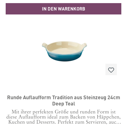
außen:23 x 23 cmHöhe: 3,75 Spülen Sie Ihr Produkt
IN DEN WARENKORB
von Le Creuset vor dem ersten Gebrauch mit
heißem Spülwasser; spülen Sie es abschließend
gründlich ab und trocknen Sie es.Für beste
Ergebnisse sollten Sie die Innenseite vor jedem
Gebrauch leicht einfetten. Material: Aluminium
Runde Auflaufform Tradition aus Steinzeug 24cm
Deep Teal
Mit ihrer perfekten Größe und runden Form ist
diese Auflaufform ideal zum Backen von Häppchen,
Kuchen und Desserts. Perfekt zum Servieren, auch