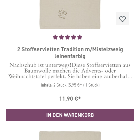
Durchschnittliche Bewertung von 5 von 5 Sternen
2 Stoffservietten Tradition m/Mistelzweig
leinenfarbig
Nachschub ist unterwegs!Diese Stoffservietten aus
Baumwolle machen die Advents- oder
Weihnachtstafel perfekt. Sie haben eine zauberhafte
Stickerei in Form von Mistelzweigen und passen
Inhalt:
2 Stück
(5,95 €* / 1 Stück)
damit genau zu den Tischläufern unter anderer
Bestellnummer. Maße: 40 x 40 cm Material: 100 %
11,90 €*
Baumwolle, Stickerei Polyester.
IN DEN WARENKORB