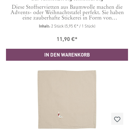
Diese Stoffservietten aus Baumwolle machen die
Advents- oder Weihnachtstafel perfekt. Sie haben
eine zauberhafte Stickerei in Form von
Weihnachtskugeln auf Tannenzweigen und passen
Inhalt:
2 Stück
(5,95 €* / 1 Stück)
damit genau zu den Tischläufern unter anderer
Bestellnummer. Maße: 40 x 40 cm Material: 100 %
11,90 €*
Baumwolle
IN DEN WARENKORB