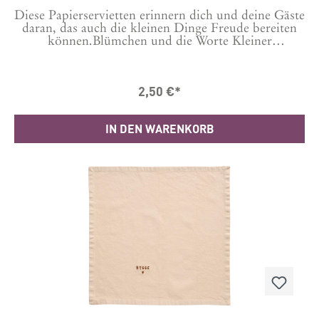
Diese Papierservietten erinnern dich und deine Gäste
daran, das auch die kleinen Dinge Freude bereiten
können.Blümchen und die Worte Kleiner
Glücksmoment machen sie zu deinem Begleiter,
auch bei der kleinen Kaffeepause.Und sie passen
auch perfekt zum Osterfest. Wie wäre es zum
2,50 €*
Bespiel beim Osterfrühstück oder Brunch? Das
Paket enthält 20 Servietten. Maße: 33 x 33 cm
IN DEN WARENKORB