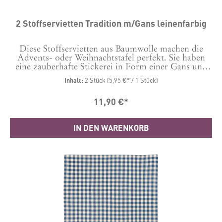
2 Stoffservietten Tradition m/Gans leinenfarbig
Diese Stoffservietten aus Baumwolle machen die
Advents- oder Weihnachtstafel perfekt. Sie haben
eine zauberhafte Stickerei in Form einer Gans und
ist damit ein unverzichtbares Accessoire für die
Inhalt:
2 Stück
(5,95 €* / 1 Stück)
skandinavische Weihnacht. Maße: 40 x 40 cm
Material: 100 % Baumwolle
11,90 €*
IN DEN WARENKORB