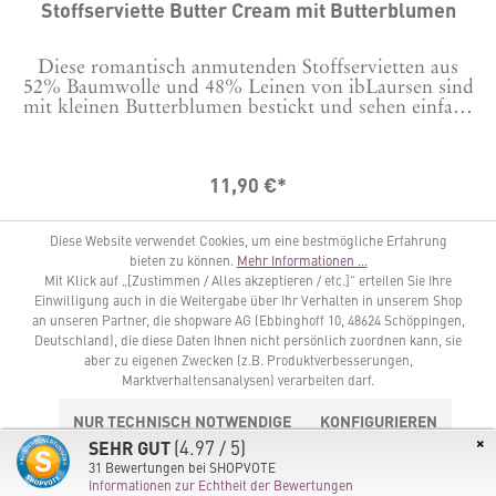
Stoffserviette Butter Cream mit Butterblumen
Diese romantisch anmutenden Stoffservietten aus
52% Baumwolle und 48% Leinen von ibLaursen sind
mit kleinen Butterblumen bestickt und sehen einfach
federleicht und zauberhaft aus. Genau das richtige
für einen Frühlingstisch oder auch für den Sommer.
Unter anderer Bestellnummer gibt es diese Servietten
11,90 €*
auch noch mit Margeriten oder blauen Kornblumen
bestickt. Warum nicht mal mischen und jedem Gast
eine andere Blume geben? Maße: 40 x 40 cm
IN DEN WARENKORB
Diese Website verwendet Cookies, um eine bestmögliche Erfahrung
bieten zu können.
Mehr Informationen ...
Mit Klick auf „[Zustimmen / Alles akzeptieren / etc.]“ erteilen Sie Ihre
Einwilligung auch in die Weitergabe über Ihr Verhalten in unserem Shop
an unseren Partner, die shopware AG (Ebbinghoff 10, 48624 Schöppingen,
Deutschland), die diese Daten Ihnen nicht persönlich zuordnen kann, sie
aber zu eigenen Zwecken (z.B. Produktverbesserungen,
Marktverhaltensanalysen) verarbeiten darf.
NUR TECHNISCH NOTWENDIGE
KONFIGURIEREN
×
(4.97 / 5)
SEHR GUT
ALLE COOKIES AKZEPTIEREN
31
Bewertungen bei SHOPVOTE
Informationen zur Echtheit der Bewertungen