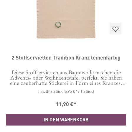
2 Stoffservietten Tradition Kranz leinenfarbig
Diese Stoffservietten aus Baumwolle machen die
Advents- oder Weihnachtstafel perfekt. Sie haben
eine zauberhafte Stickerei in Form eines Kranzes.
Maße: 40 x 40 cm Material: 100 % Baumwolle,
Inhalt:
2 Stück
(5,95 €* / 1 Stück)
Stickerei Polyester.Waschbar bei 40 Grad
11,90 €*
IN DEN WARENKORB