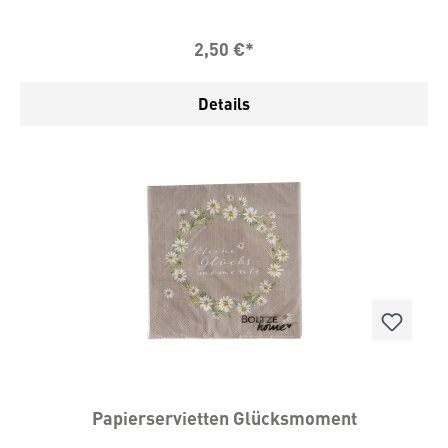
Kombination mit einer farblich passenden
Stoffserviette?Und sie passen auch perfekt zum
2,50 €*
Osterfest. Wie wäre es zum Bespiel beim
Osterfrühstück oder Brunch?Bitte Version
auswählen. Das Paket enthält 20 Servietten. Maße:
Details
33 x 33 cm
Papierservietten Glücksmoment