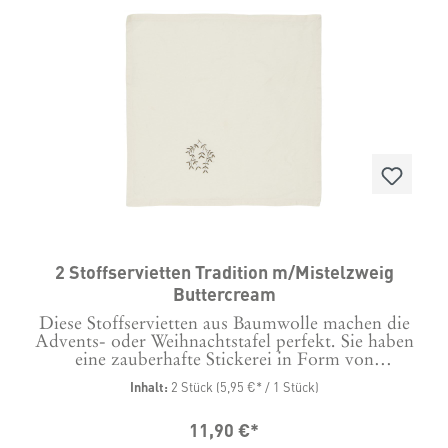
2 Stoffservietten Tradition m/Mistelzweig
Buttercream
Diese Stoffservietten aus Baumwolle machen die
Advents- oder Weihnachtstafel perfekt. Sie haben
eine zauberhafte Stickerei in Form von
Mistelzweigen und passen damit genau zu den
Inhalt:
2 Stück
(5,95 €* / 1 Stück)
Tischläufern unter anderer Bestellnummer. Maße: 40
x 40 cm Material: 100 % Baumwolle, Stickerei
11,90 €*
Polyester.