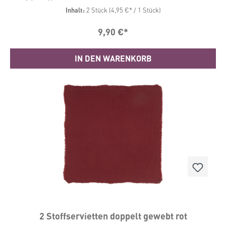
Griff, sehen aber nicht zu steif aus. Das Set enthält 2
Inhalt:
2 Stück
(4,95 €* / 1 Stück)
Servietten. Maße: 40 x 40 cm
9,90 €*
IN DEN WARENKORB
2 Stoffservietten doppelt gewebt rot