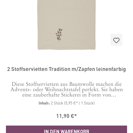
2 Stoffservietten Tradition m/Zapfen leinenfarbig
Diese Stoffservietten aus Baumwolle machen die
Advents- oder Weihnachtstafel perfekt. Sie haben
eine zauberhafte Stickerei in Form von
Zapfenzweigen und passen damit genau zu den
Inhalt:
2 Stück
(5,95 €* / 1 Stück)
Tischläufern unter anderer Bestellnummer. Maße: 40
x 40 cm Material: 100 % Baumwolle, Stickerei
11,90 €*
Polyester.
IN DEN WARENKORB