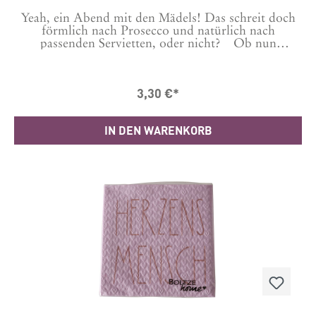
Yeah, ein Abend mit den Mädels! Das schreit doch
förmlich nach Prosecco und natürlich nach
passenden Servietten, oder nicht? Ob nun
Mädelsabend oder Prosecco Tanten, diese
Entscheidung müsst Ihr aber selbst treffen. Bitte im
Drop Down auswählen. Ein Paket enthält 20
3,30 €*
Servietten. Maße: 33 x 33 cm
IN DEN WARENKORB