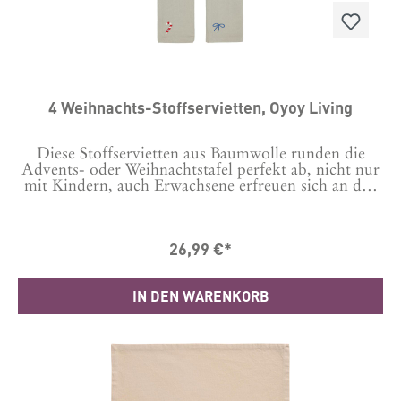
4 Weihnachts-Stoffservietten, Oyoy Living
Diese Stoffservietten aus Baumwolle runden die
Advents- oder Weihnachtstafel perfekt ab, nicht nur
mit Kindern, auch Erwachsene erfreuen sich an den
bunt gestickten Motiven. Jede Serviette hat eine
andere zauberhaft-verspielte Stickerei. Damit passen
sie perfekt zur Weihnachts-Tischdecke unter anderer
26,99 €*
Bestellnummer. Maße: 45 x 45 cm Material: 100%
Oeko-Tex BaumwolleHergestellt in Indien
IN DEN WARENKORB