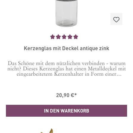
Durchschnittliche Bewertung von 5 von 5 Sternen
Kerzenglas mit Deckel antique zink
Das Schöne mit dem nützlichen verbinden - warum
nicht? Dieses Kerzenglas hat einen Metalldeckel mit
eingearbeitetem Kerzenhalter in Form einer
Blume. Während oben die Kerze brennt nutzt man
das Glas für den Kerzennachschub (bis zu einer
Länge von max.- 14 cm cm, z. B. unsere kurzen
20,90 €*
Stabkerzen) oder passende Deko. Warum nicht je
nach Jahreszeit Tannenzapfen, Strandsand mit
Muscheln oder andere saisonale Deko darin
IN DEN WARENKORB
platzieren? Das Kerzenglas hat einen Durchmesser
von 11,5cm und eine Gesamthöhe inkl. Deckel und
Kerzenhülse von etwa 18cm, der Kerzenhalter passt
für klassische Stabkerzen mit einem Durchmesser
von 2,2 cm.Material: Glas, Eisen