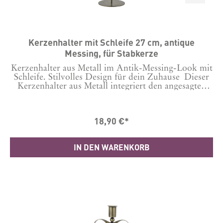
Kerzenhalter mit Schleife 27 cm, antique
Messing, für Stabkerze
Kerzenhalter aus Metall im Antik-Messing-Look mit
Schleife. Stilvolles Design für dein Zuhause Dieser
Kerzenhalter aus Metall integriert den angesagten
Schleifen-Look stilvoll in deine Einrichtung. Die
fein gearbeitete Schleife mit Antik-Messing-Finish
verleiht ihm eine elegante und zugleich zeitlose
18,90 €*
Ausstrahlung. Mit seiner kompakten Form setzt er
auf Tischen, Sideboards oder Fensterbänken
dekorative Akzente und sorgt für eine gemütliche
IN DEN WARENKORB
Atmosphäre.Der Kerzenständer ist für Stabkerzen
mit einem Durchmesser von 2,2 cm geeignet. So
kannst du ihn flexibel mit passenden Kerzen
kombinieren und immer wieder neu in Szene
setzen.Gefertigt aus Metall überzeugt der Halter
durch eine stabile Verarbeitung und einen
hochwertigen Look. Mit einer Höhe von 27 cm,
einer Länge / Breite von 10 cm hat er angenehme
Proportionen für viele Wohnbereiche.Material: