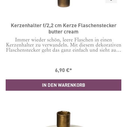
Kerzenhalter f/2,2 cm Kerze Flaschenstecker
butter cream
Immer wieder schön, leere Flaschen in einen
Kerzenhalter zu verwandeln. Mit diesem dekorativen
Flaschenstecker geht das ganz einfach und sieht auch
noch edel aus. Diese Serie aus verschiedenen
Formen und Farben verleiht deiner Tischdekoration
Kreativität und Atmosphäre.Such dir unter "das
6,90 €*
passt dazu" gleich die anderen Modelle dazu
aus.Material: Metall Masse in cm H: 6,8 Ø: 5
IN DEN WARENKORB