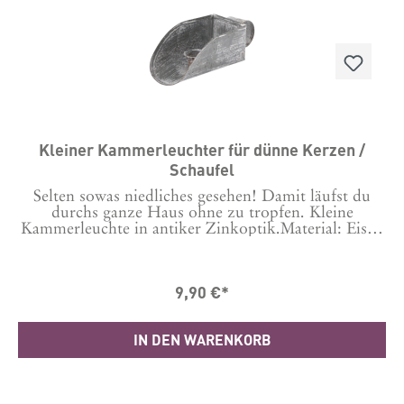
bedeutet, dass sie sich in Design, Größe und Holzart
unterscheiden können.
Kleiner Kammerleuchter für dünne Kerzen /
Schaufel
Selten sowas niedliches gesehen! Damit läufst du
durchs ganze Haus ohne zu tropfen. Kleine
Kammerleuchte in antiker Zinkoptik.Material: Eisen
Masse in cm H4/B4 cm(L11,5 (inkl. Griff)
9,90 €*
IN DEN WARENKORB