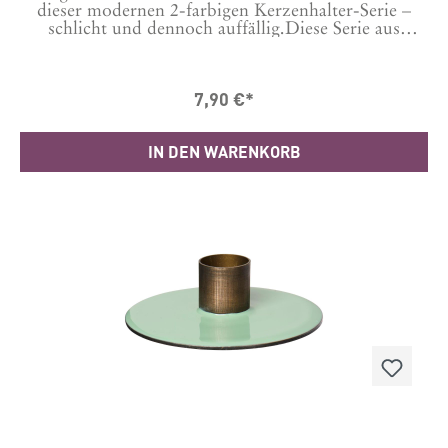
dieser modernen 2-farbigen Kerzenhalter-Serie –
schlicht und dennoch auffällig.Diese Serie aus
verschiedenen Formen und Farben verleiht deiner
Tischdekoration Kreativität und Atmosphäre.Such
dir unter "das passt dazu" gleich die anderen Modelle
7,90 €*
dazu aus.Material: Metall Masse in cm H: 2,5 Ø: 9
IN DEN WARENKORB