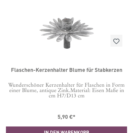
durch eine stabile Verarbeitung und einen
hochwertigen Look. Mit einer Höhe von 18 cm,
einer Länge von 10,5 cm und einer Breite von 7,5 cm
hat er angenehme Proportionen für viele
Wohnbereiche. Material Metall Masse in cm H: 18 L:
10,5 B 7,5
Flaschen-Kerzenhalter Blume für Stabkerzen
Wunderschöner Kerzenhalter für Flaschen in Form
einer Blume, antique Zink.Material: Eisen Maße in
cm H7/D13 cm
5,90 €*
IN DEN WARENKORB