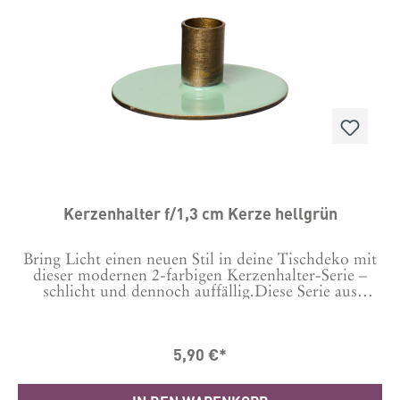
Kerzenhalter f/1,3 cm Kerze hellgrün
Bring Licht einen neuen Stil in deine Tischdeko mit
dieser modernen 2-farbigen Kerzenhalter-Serie –
schlicht und dennoch auffällig.Diese Serie aus
verschiedenen Formen und Farben verleiht deiner
Tischdekoration Kreativität und Atmosphäre.Such
dir unter "das passt dazu" gleich die anderen Modelle
5,90 €*
dazu aus.Material: Metall Masse in cm H: 6 Ø: 2,5