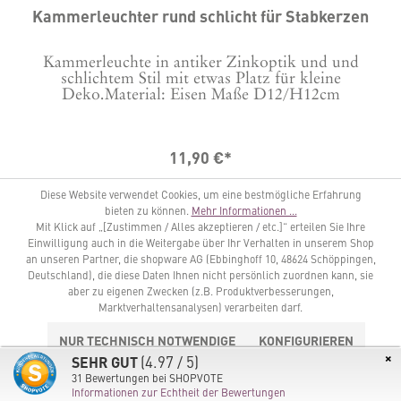
Kammerleuchter rund schlicht für Stabkerzen
Kammerleuchte in antiker Zinkoptik und und
schlichtem Stil mit etwas Platz für kleine
Deko.Material: Eisen Maße D12/H12cm
11,90 €*
Diese Website verwendet Cookies, um eine bestmögliche Erfahrung
IN DEN WARENKORB
bieten zu können.
Mehr Informationen ...
Mit Klick auf „[Zustimmen / Alles akzeptieren / etc.]“ erteilen Sie Ihre
Einwilligung auch in die Weitergabe über Ihr Verhalten in unserem Shop
an unseren Partner, die shopware AG (Ebbinghoff 10, 48624 Schöppingen,
Deutschland), die diese Daten Ihnen nicht persönlich zuordnen kann, sie
aber zu eigenen Zwecken (z.B. Produktverbesserungen,
Marktverhaltensanalysen) verarbeiten darf.
NUR TECHNISCH NOTWENDIGE
KONFIGURIEREN
×
(4.97 / 5)
SEHR GUT
ALLE COOKIES AKZEPTIEREN
31
Bewertungen bei SHOPVOTE
Informationen zur Echtheit der Bewertungen