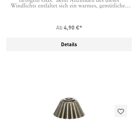
farbigem Glas. Beim Anzünden des dieses
Windlichts entfaltet sich ein warmes, gemütliches
Licht, das sofort eine stimmungsvolle Atmosphäre
schafft. Solo oder in einem Grüppchen mit
mehreren, zum Beispiel in verschiedenen Farben
4,90 €*
Ab
kombiniert, setzt dieser Kerzenhalter dekorative
Akzente.Bitte bei der Bestellung auswählen, welche
Farbe es sein soll oder Farbmix für das 3er Set aus
Details
allen drei Farben.Dieser Teelichthalter Tulpe
funktioniert auch für Stabkerzen wenn man sie
fixiert und auch für die dicken Stabkerzen mit 3,8
cm Durchmesser. Am besten gleich dazu bestellen.
Material: Glas Maße in cm: H: 7 D: 7 Hergestellt in
China