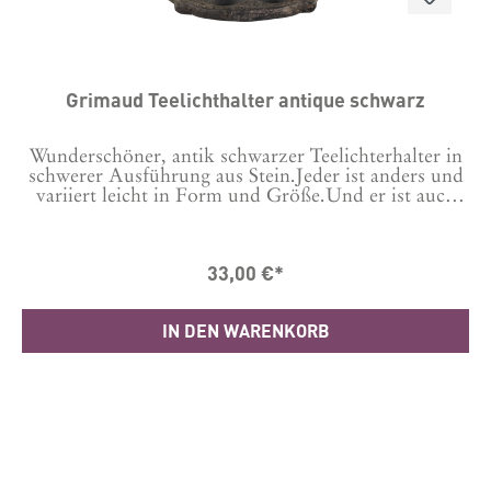
Grimaud Teelichthalter antique schwarz
Wunderschöner, antik schwarzer Teelichterhalter in
schwerer Ausführung aus Stein.Jeder ist anders und
variiert leicht in Form und Größe.Und er ist auch
toll als Dekoobjekt z.B. mit Ostereiern oder anderen
Objekten zu verwenden.Material: Stein Maße: ca.
H2,5/D25 cm Die Grimaud-Serie ist eine Auswahl
33,00 €*
einzigartiger Stücke - alte Artefakte und
Gegenstände aus wunderschön patiniertem,
recyceltem Holz und/oder Eisen bzw. Stein. Sie
IN DEN WARENKORB
verleihen deinem Zuhause Wärme, Seele und
Geschichte.Allen Artikeln aus der Grimaudserie sind
die Spuren und Abdrücke ihres früheren Lebens und
ursprünglichen Zwecks anzusehen. Die Philosophie
von Chic Antique ist es, alten Schätzen neues Leben
einzuhauchen, und die Grimaud-Reihe verkörpert
genau das. Bitte beachte, dass alle Grimaud-Artikel
einzigartig sind und keine zwei gleich sind. Das