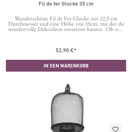
Fil de fer Glocke 35 cm
Wunderschöne Fil de Fer Glocke mit 22,5 cm
Durchmesser und eine Höhe von 35cm, mit der du
wundervolle Dekoideen umsetzen kannst. Ob nun
mit Kerzen oder anderer Deko, deiner Fantasie sind
kaum Grenzen gesetzt.Der Boden hat einen
eingearbeiteten Ring mit 11 cm Durchmesser und ist
52,90 €*
daher perfekt für ganz dicke Kerzen, Altarkerzen
oder Stumpenkerzen und auch jede andere
Dekoidee.Kombiniere sie zum Beispiel auch mit der
IN DEN WARENKORB
kleineren Glocke die wir unter anderer
Bestellnummer führen zu einem tollen Ensemble.
Maße:Gesamthöhe 35 cm (Nur Drahtglocke 28
cm)Durchmesser 22,5 cm Material Eisen