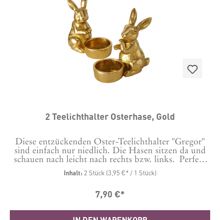
2 Teelichthalter Osterhase, Gold
Diese entzückenden Oster-Teelichthalter "Gregor"
sind einfach nur niedlich. Die Hasen sitzen da und
schauen nach leicht nach rechts bzw. links. Perfekt
als Osterdeko, ob nun für Teelichter, eine dicke
Inhalt:
2 Stück
(3,95 €* / 1 Stück)
hohe Kerze oder auch ein paar Trockenblümchen.
Mit diesen Häschen macht man nichts falsch. Auch
7,90 €*
wundervoll als kleines Geschenk zum
Osterbrunch.Es sind zwei schimmernde
Kerzenhalter aus Kunstharz, goldfarben
IN DEN WARENKORB