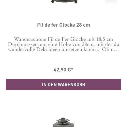
Fil de fer Glocke 28 cm
Wunderschöne Fil de Fer Glocke mit 18,5 cm
Durchmesser und eine Höhe von 28cm, mit der du
wundervolle Dekoideen umsetzen kannst. Ob nun
mit Kerzen oder anderer Deko, deiner Fantasie sind
kaum Grenzen gesetzt.Der Boden hat einen
eingearbeiteten Ring mit 8 cm Durchmesser, der
42,90 €*
daher super passt für Altarkerzen oder
Stumpenkerzen oder auch jede andere Art von
Dekoration.Kombiniere sie zum Beispiel auch mit
IN DEN WARENKORB
der größeren Glocke die wir unter anderer
Bestellnummer führen zu einem tollen Ensemble.
Maße:Gesamthöhe: 28 cm (Nur Drahthaube 22
cm)Durchmesser: 18,5 cm Material Eisen