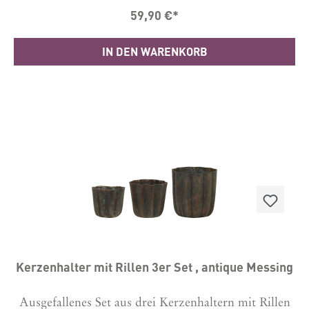
und Gemüse. Maße 2er Set: 1 x B: 29,5 H: 7 L: 481 x
59,90 €*
B: 33.2 H: 7.5 L: 57 Material: MetallBitte nur mit
einem leicht feuchten Tuch abwischen und danach
gut abtrocknen, -Rostgefahr.Hergestellt in China
IN DEN WARENKORB
Kerzenhalter mit Rillen 3er Set , antique Messing
Ausgefallenes Set aus drei Kerzenhaltern mit Rillen