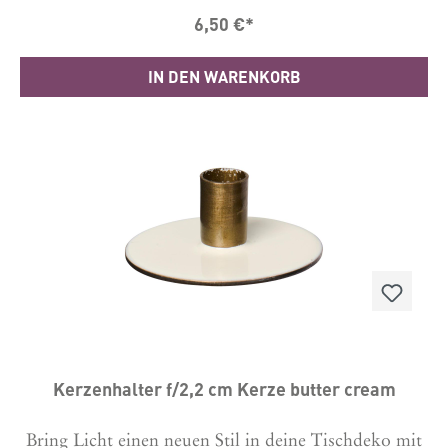
Kreativität und Atmosphäre.Such dir unter "das
6,50 €*
passt dazu" gleich die anderen Modelle dazu
aus.Material: Metall Masse in cm H: 6,7 Ø: 4,3
IN DEN WARENKORB
Kerzenhalter f/2,2 cm Kerze butter cream
Bring Licht einen neuen Stil in deine Tischdeko mit