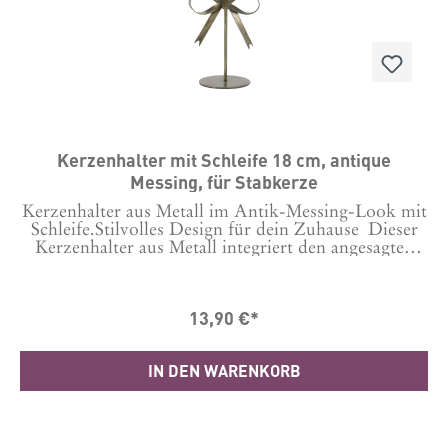
MetallMasse in cm H: 27 D: 10
Kerzenhalter mit Schleife 18 cm, antique
Messing, für Stabkerze
Kerzenhalter aus Metall im Antik-Messing-Look mit
Schleife.Stilvolles Design für dein Zuhause Dieser
Kerzenhalter aus Metall integriert den angesagten
Schleifen-Look stilvoll in deine Einrichtung. Die fein
gearbeitete Schleife mit Antik-Messing-Finish
verleiht ihm eine elegante und zugleich zeitlose
13,90 €*
Ausstrahlung.Mit seiner kompakten Form setzt er
auf Tischen, Sideboards oder Fensterbänken
dekorative Akzente und sorgt für eine gemütliche
IN DEN WARENKORB
Atmosphäre.Der Kerzenständer ist für Stabkerzen
mit einem Durchmesser von 2,2 cm geeignet. So
kannst du ihn flexibel mit passenden Kerzen
kombinieren und immer wieder neu in Szene
setzen.Gefertigt aus Metall überzeugt der Halter