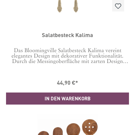
Salatbesteck Kalima
Das Bloomingville Salatbesteck Kalima vereint
elegantes Design mit dekorativer Funktionalität.
Durch die Messingoberfläche mit zarten Design
passt es sowohl zu vintage Geschirr als auch in die
moderne Einrichtung. Das detailreich eingravierte
Muster verleiht dem besteck etwas luxuriöses und ist
44,90 €*
damit sowohl für den Alltag als auch für festlichere
Anlässe perfekt geeignet. Maße: L26xH2,5xW5,5
cmMaterial: 100% Messing
IN DEN WARENKORB