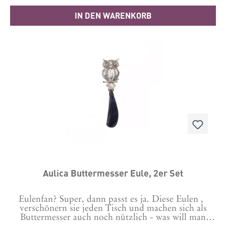
Herz und sie verleihen jedem Drink eine besondere
IN DEN WARENKORB
Note. Genieße deine Getränke nachhaltig und
stilvoll mit diesen widerverwendbaren
Strohhalmen.Maße:Länge: 20 cmDurchmesser:
8mmMaterial: Borosililkatglas mit kleiner
LasergravurPflegehinweise: Alle Borosilikat-
Strohhalme sind spülmaschinengeeignet.
Photocredits: Dieses Produkt hat Eric
@ericanders_photography abgelichtet.
Aulica Buttermesser Eule, 2er Set
Eulenfan? Super, dann passt es ja. Diese Eulen ,
verschönern sie jeden Tisch und machen sich als
Buttermesser auch noch nützlich - was will man