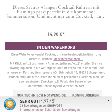
Dieses Set aus 4 langen Cocktail Rührern mit
Flamingo passt perfekt in die kommende
Sommersaison. Und nicht nur zum Cocktail, auch
zur hausgemachten Limonade passen sie super
Material: EdelstahlLänge: 18,2 cmFür die Reinigung
in der Spülmaschine geeignet.
14,90 €*
IN DEN WARENKORB
Diese Website verwendet Cookies, um eine bestmögliche Erfahrung
bieten zu können.
Mehr Informationen ...
Mit Klick auf „[Zustimmen / Alles akzeptieren / etc.]“ erteilen Sie Ihre
Einwilligung auch in die Weitergabe über Ihr Verhalten in unserem Shop
an unseren Partner, die shopware AG (Ebbinghoff 10, 48624 Schöppingen,
Deutschland), die diese Daten Ihnen nicht persönlich zuordnen kann, sie
aber zu eigenen Zwecken (z.B. Produktverbesserungen,
Marktverhaltensanalysen) verarbeiten darf.
NUR TECHNISCH NOTWENDIGE
KONFIGURIEREN
×
(4.97 / 5)
SEHR GUT
ALLE COOKIES AKZEPTIEREN
31
Bewertungen bei SHOPVOTE
Informationen zur Echtheit der Bewertungen