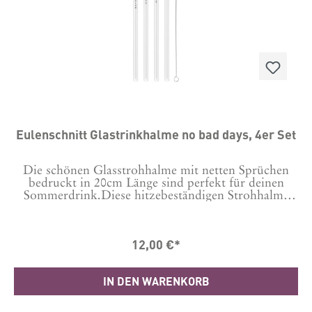
abgelichtet.
Eulenschnitt Glastrinkhalme no bad days, 4er Set
Die schönen Glasstrohhalme mit netten Sprüchen
bedruckt in 20cm Länge sind perfekt für deinen
Sommerdrink.Diese hitzebeständigen Strohhalme
sind nicht nur umweltfreundlich, sondern auch
leicht mit dem beiliegendem Bürstchen oder in der
Spülmaschine zu reinigen. Mit einer Länge von 20
12,00 €*
cm sind sie perfekt für jedes Getränk geeignet.Alle
Glashalme haben einen Spruch aufgedruckt und
verleihen jedem Drink eine besondere Note.
IN DEN WARENKORB
Folgende Sprüche sind im Set enthalten:Do nothing
ClubNo bad DaysGood vibesDay offGenieße deine
Getränke nachhaltig und stilvoll mit diesen