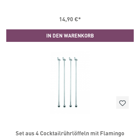
mit der kleinen Zitronenscheibe fühlt man sofort die
Sonne auf der Zunge.Material: MetallLänge: 20
cmBitte nur per Hand spülen.
14,90 €*
IN DEN WARENKORB
Set aus 4 Cocktailrührlöffeln mit Flamingo