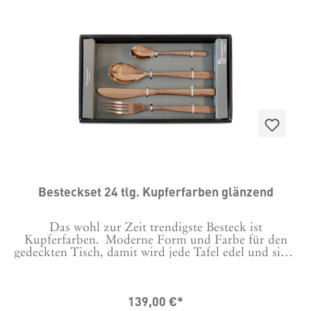
Besteckset 24 tlg. Kupferfarben glänzend
Das wohl zur Zeit trendigste Besteck ist
Kupferfarben. Moderne Form und Farbe für den
gedeckten Tisch, damit wird jede Tafel edel und sieht
gleich trendy aus.Material: Eisen, mit glänzend
kupferfarbener BeschichtungBitte von Hand spülen,
nicht für die Reinigung in der Spülmaschine
139,00 €*
geeignet!24 Teile