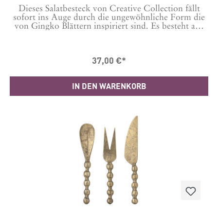
Dieses Salatbesteck von Creative Collection fällt
sofort ins Auge durch die ungewöhnliche Form die
von Gingko Blättern inspiriert sind. Es besteht aus
zwei Teilen zum problemlosen servieren von
Salaten.Das Grundmateriel ist Eisen mit einer
messingbeschichteten, lackierten Oberfläche. Die
37,00 €*
Ginkgo-Blatt förmigen Schaufeln sitzen auf langen,
gehämmerten Griffen und verbreiten dekorativen
Charme.Maße: L32xW4 cmMaterial: 100% Eisen
IN DEN WARENKORB