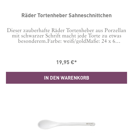
Räder Tortenheber Sahneschnittchen
Dieser zauberhafte Räder Tortenheber aus Porzellan
mit schwarzer Schrift macht jede Torte zu etwas
besonderem.Farbe: weiß/goldMaße: 24 x 6
cmMaterial: glasiertes PorzellanFür die Räder
Porzellanartikel empfehlen wir das Spülen von
Hand.
19,95 €*
IN DEN WARENKORB