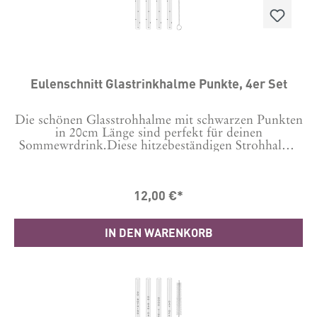
Eulenschnitt Glastrinkhalme Punkte, 4er Set
Die schönen Glasstrohhalme mit schwarzen Punkten
in 20cm Länge sind perfekt für deinen
Sommewrdrink.Diese hitzebeständigen Strohhalme
sind nicht nur umweltfreundlich, sondern auch
leicht mit dem beiliegendem Bürstchen oder in der
Spülmaschine zu reinigen. Mit einer Länge von 20
12,00 €*
cm sind sie perfekt für jedes Getränk geeignet.Alle
Glashalme haben kleine schwarze Punkte
aufgedruckt und verleihen jedem Drink eine
IN DEN WARENKORB
besondere Note. Genieße deine Getränke nachhaltig
und stilvoll mit diesen widerverwendbaren
Strohhalmen.Maße:Länge: 20 cmDurchmesser:
8mmMaterial: Borosililkatglas mit
DruckPflegehinweise: Alle Borosilikat-Strohhalme
sind spülmaschinengeeignet. Photocredits: Dieses
Produkt hat Eric @ericanders_photography