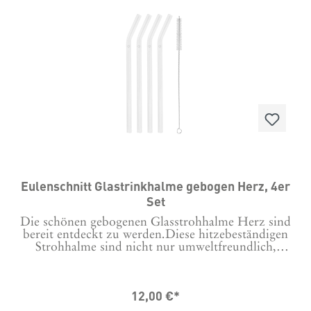
widerverwendbaren Strohhalmen.Maße:Länge: 20
cmDurchmesser: 8mmMaterial: Borosililkatglas mit
DruckPflegehinweise: Alle Borosilikat-Strohhalme
sind spülmaschinengeeignet. Photocredits: Dieses
Produkt hat Eric @ericanders_photography
abgelichtet.
Eulenschnitt Glastrinkhalme gebogen Herz, 4er
Set
Die schönen gebogenen Glasstrohhalme Herz sind
bereit entdeckt zu werden.Diese hitzebeständigen
Strohhalme sind nicht nur umweltfreundlich,
sondern auch leicht mit dem beiliegendem Bürstchen
oder in der Spülmaschine zu reinigen. Mit einer
Länge von 20 cm und der gebogenen Form im
12,00 €*
oberen Bereich sind sie perfekt für jedes Getränk
geeignet.Alle Glashalme haben ein eingraviertes