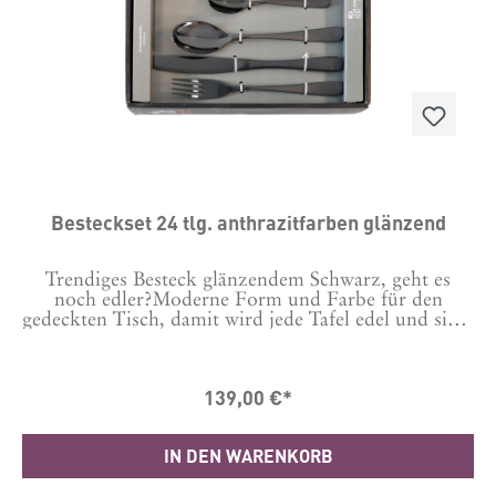
Besteckset 24 tlg. anthrazitfarben glänzend
Trendiges Besteck glänzendem Schwarz, geht es
noch edler?Moderne Form und Farbe für den
gedeckten Tisch, damit wird jede Tafel edel und sieht
gleich trendy aus.Material: Eisen, mit glänzend
anthrazitfarbener BeschichtungDa das Besteck mit
einer glänzenden Beschichtung in Anthrazit
139,00 €*
überzogen ist, die sich im Laufe vieler Spülvorgänge
abnutzt bzw. verblasst, empfehlen wir die Reinigung
per Handwäsche vorzunehmen.24 Teile
IN DEN WARENKORB