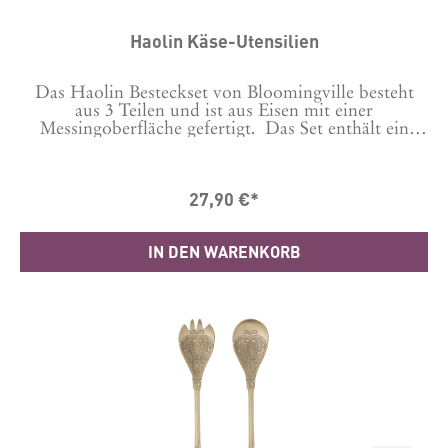
Haolin Käse-Utensilien
Das Haolin Besteckset von Bloomingville besteht
aus 3 Teilen und ist aus Eisen mit einer
Messingoberfläche gefertigt. Das Set enthält ein
Messer, eine Gabel und einen Löffel mit einer
eleganten Form, die sich sowohl sich sowohl im
Alltag als auch bei besonderen Anlässen
27,90 €*
wunderschön ins Gesamtbild einfügt. Dieses Käse-
Set ist ein echter Hingucker auf dem Käsebrett.
Damit macht das Abendbrot gleich noch mehr Spaß
IN DEN WARENKORB
und auch bei der nächsten Party wird die Käseplatte
damit aufgewertet. Maße:Gabel: L14,5xW2,5
cmLöffel: L15xW3 cmMesser: 16,5x W2,5
cmMaterial: Eisen