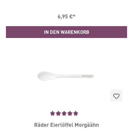
cm Für die Räder Porzellanartikel empfehlen wir
das Spülen von Hand.
6,95 €*
IN DEN WARENKORB
Durchschnittliche Bewertung von 5 von 5 Sternen
Räder Eierlöffel Morgäähn