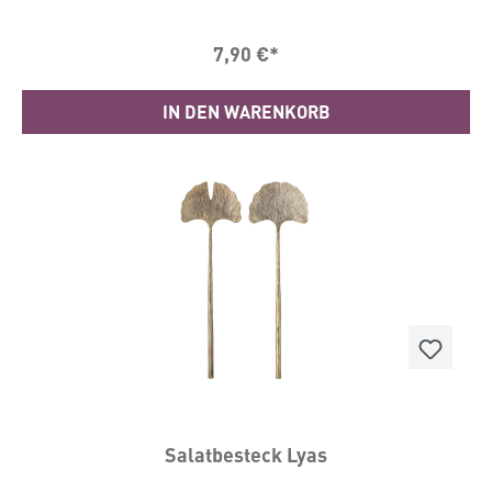
macht diese große Variante aus Glas mit ihren 9,5 cm
Gesamtlänge wirklich richtig was her.Im Set sind je 2
7,90 €*
Löffel in der Farbkombination Grün/Lila und
Gelb/Rosa.Material: Glas
IN DEN WARENKORB
Salatbesteck Lyas