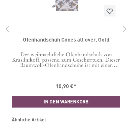
l
Ofenhandschuh Cones all over, Gold
Der weihnachtliche Ofenhandschuh von
Krasilnikoff, passend zum Geschirrtuch. Dieser
Baumwoll-Ofenhandschuhe ist mit einer
m
Schlaufe versehen, damit Du das
Küchenaccessoire ganz einfach und dekorativ
aufgehängt werden kann.Größe: 29 x 18 cm
10,90 €*
100% Baumwolle. Flecken am Besten
.
punktuell entfernen.
IN DEN WARENKORB
Produktgalerie überspringen
Ähnliche Artikel