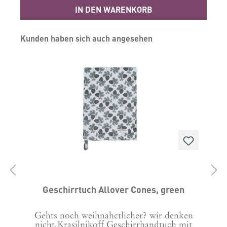
Format: 50x70 cm
IN DEN WARENKORB
Produktgalerie überspringen
Kunden haben sich auch angesehen
Geschirrtuch Allover Cones, green
Gehts noch weihnahctlicher? wir denken
nicht.Krasilnikoff Geschirrhandtuch mit