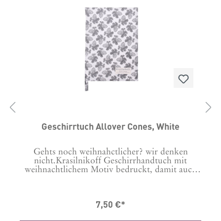
Geschirrtuch Allover Cones, White
Gehts noch weihnahctlicher? wir denken
nicht.Krasilnikoff Geschirrhandtuch mit
h
weihnachtlichem Motiv bedruckt, damit auch
beim Abwasch die richtige Stimmung
p:
aufkommt. Maschinenwäsche bei 30 Grad Tipp:
a
Um Knittern zu minimieren, vor der ersten
7,50 €*
Wäsche 24 Stunden in kaltem Wasser
einweichen. Material: 100 % Baumwolle