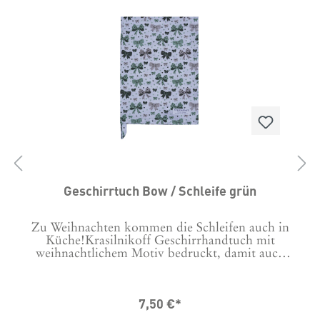
Geschirrtuch Bow / Schleife grün
n
Zu Weihnachten kommen die Schleifen auch in
Küche!Krasilnikoff Geschirrhandtuch mit
h
weihnachtlichem Motiv bedruckt, damit auch
beim Abwasch die richtige Stimmung
p:
aufkommt. Maschinenwäsche bei 30 Grad Tipp:
a
Um Knittern zu minimieren, vor der ersten
7,50 €*
Wäsche 24 Stunden in kaltem Wasser
einweichen. Material: 100 % Baumwolle