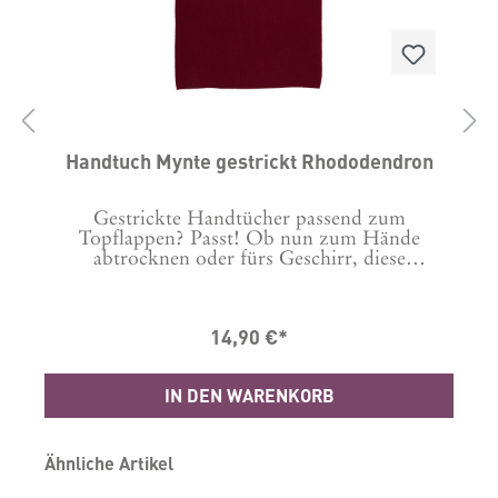
Handtuch Mynte gestrickt Rhododendron
Gestrickte Handtücher passend zum
n
Topflappen? Passt! Ob nun zum Hände
abtrocknen oder fürs Geschirr, diese
Handtücher verleihen jeder Küche das gewisse
etwas. Waschanleitung: 60 Grad Masse in cm: B:
40 L: 60 Material: 100% Baumwolle, Strick
14,90 €*
IN DEN WARENKORB
Produktgalerie überspringen
Ähnliche Artikel