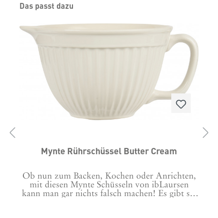
Produktgalerie überspringen
Das passt dazu
Mynte Rührschüssel Butter Cream
Ob nun zum Backen, Kochen oder Anrichten,
n
mit diesen Mynte Schüsseln von ibLaursen
kann man gar nichts falsch machen! Es gibt sie
in verschiedenen Farben und alle sind
wunderschön. Da fällt die Entscheidung