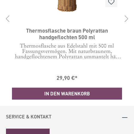
D
Thermosflasche braun Polyrattan
handgeflochten 500 ml
Thermosflasche aus Edelstahl mit 500 ml
Fassungsvermögen. Mit naturbraunem,
handgeflochtenem Polyrattan ummantelt hält
sie heiße Getränke heiß und kalte Getränke kalt
damit du dein Lieblingsgetränk immer uns
n
überall genießen kannst. Material: Polyrattan,
29,90 €*
l
EdelstahlMaße: H: 26,3 Ø: 8,8
t
IN DEN WARENKORB
t
n
r
n
SERVICE & KONTAKT
er