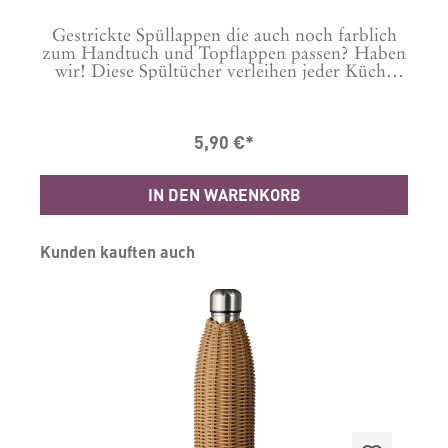
Gestrickte Spüllappen die auch noch farblich
n
zum Handtuch und Topflappen passen? Haben
wir! Diese Spültücher verleihen jeder Küche
R
das gewisse etwas. Waschanleitung: 60 Grad
Masse in cm: B: 25 L: 25 Material: 100%
Baumwolle, Strick
5,90 €*
IN DEN WARENKORB
Produktgalerie überspringen
Kunden kauften auch