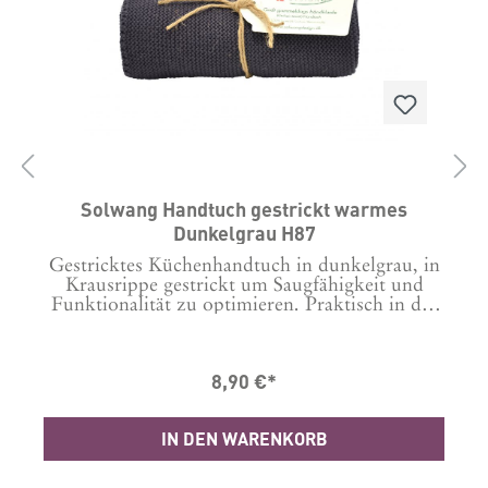
t
Solwang Handtuch gestrickt warmes
Dunkelgrau H87
Gestricktes Küchenhandtuch in dunkelgrau, in
Krausrippe gestrickt um Saugfähigkeit und
G
Funktionalität zu optimieren. Praktisch in der
e
Küche neben dem Geschirrtuch oder im Bad.
:
Wunderschön gebunden mit Schnur und Etikett
k
- perfekt auch als Mitbringsel geeignet. Größe:
8,90 €*
32 x 47 cm. 100% Bio Baumwolle. Waschbar bei
60 Grad.
IN DEN WARENKORB