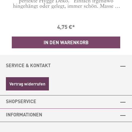
l
perfekte Hygge Deko. Einfach irgendwo
hingehängt oder gelegt, immer schön. Masse in
hl
cm: B: 14 L: 18 Material: Metall und Holz
4,75 €*
m:
IN DEN WARENKORB
SERVICE & KONTAKT
Vertrag widerrufen
SHOPSERVICE
INFORMATIONEN