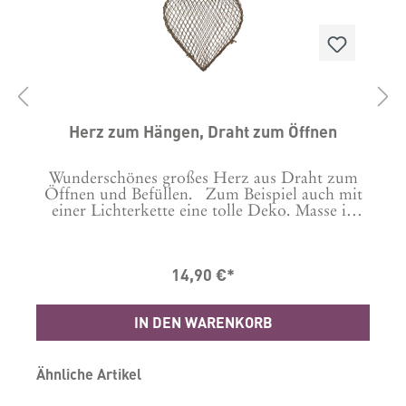
Herz zum Hängen, Draht zum Öffnen
Wunderschönes großes Herz aus Draht zum
d
Öffnen und Befüllen. Zum Beispiel auch mit
einer Lichterkette eine tolle Deko. Masse in
cm: B: 9 H: 18 L: 18 Material:
t
Metall Drahtherz - Metallherz - Gitterherz
14,90 €*
IN DEN WARENKORB
Produktgalerie überspringen
Ähnliche Artikel