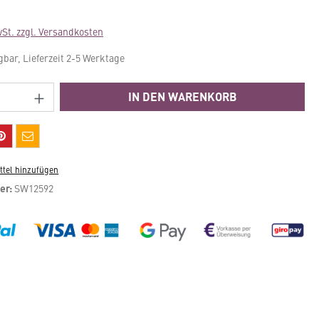
wSt. zzgl. Versandkosten
gbar, Lieferzeit 2-5 Werktage
Anzahl: Gib den gewünschten Wert ein ode
IN DEN WARENKORB
tel hinzufügen
er:
SW12592