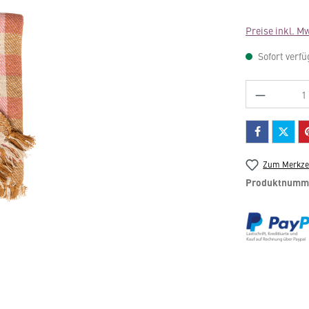
Preise inkl. M
Sofort verfü
Produkt 
Zum Merkzet
Produktnumm