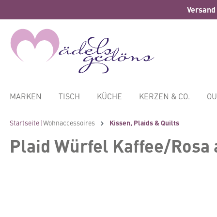
Versand 
springen
Zur Hauptnavigation springen
MARKEN
TISCH
KÜCHE
KERZEN & CO.
OU
Startseite |
Wohnaccessoires
Kissen, Plaids & Quilts
Plaid Würfel Kaffee/Rosa
Bildergalerie überspringen