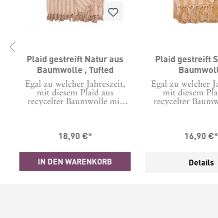
a
Plaid gestreift Natur aus
Plaid gestreift 
Baumwolle , Tufted
Baumwol
r
Egal zu welcher Jahreszeit,
Egal zu welcher Ja
mit diesem Plaid aus
mit diesem Pla
recycelter Baumwolle mit
recycelter Baumw
Streifen in der Natur und
Streifen in der T
zusätzlich "Fransenstreifen",
Senf sitzt man an 
hat man es immer kuschelig,
noch kühl
18,90 €*
16,90 €
egal ob gemütlich draußen
Frühlingsnachm
n
oder auch drinnen. Und im
genauso wie an ab
Herbst oder auch Winter
Sommerabende
IN DEN WARENKORB
Details
u
sorgt die kuschelig weiche,
gemütlich drauße
r
gewebte Decke mit Fransen
frieren. Und wer k
für gemütliche Abende auf
wundervoll erfri
dem Sofa. Diese Decke ist in
Farbkombinatio
einem hellem Naturton mit
widerstehen?Und 
m
dunklerem naturfarbenen
oder auch Winter 
Streifen gewebt. Außerdem,
kuschelig weiche