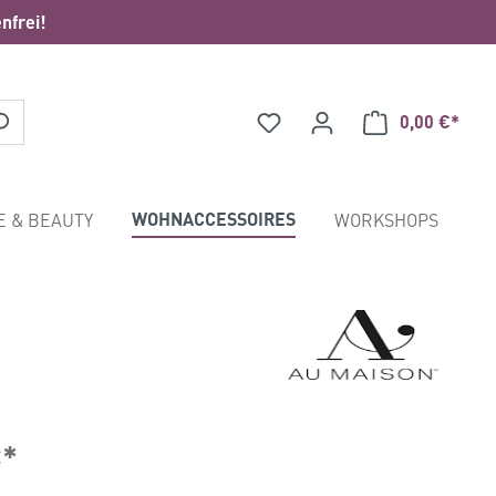
nfrei!
0,00 €*
Waren
WOHNACCESSOIRES
E & BEAUTY
WORKSHOPS
€*