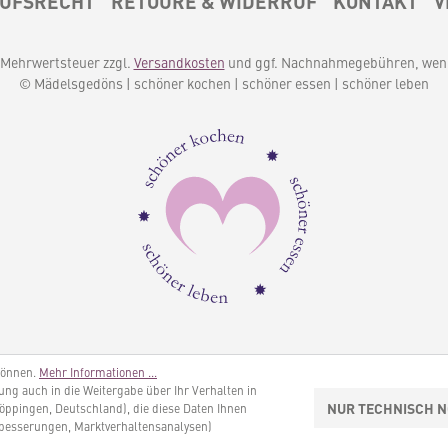
UFSRECHT
RETOURE & WIDERRUF
KONTAKT
V
l. Mehrwertsteuer zzgl.
Versandkosten
und ggf. Nachnahmegebühren, wenn
© Mädelsgedöns | schöner kochen | schöner essen | schöner leben
können.
Mehr Informationen ...
igung auch in die Weitergabe über Ihr Verhalten in
NUR TECHNISCH 
öppingen, Deutschland), die diese Daten Ihnen
rbesserungen, Marktverhaltensanalysen)