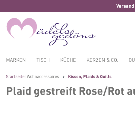
Versand 
springen
Zur Hauptnavigation springen
MARKEN
TISCH
KÜCHE
KERZEN & CO.
OU
Startseite |
Wohnaccessoires
Kissen, Plaids & Quilts
Plaid gestreift Rose/Rot
Bildergalerie überspringen