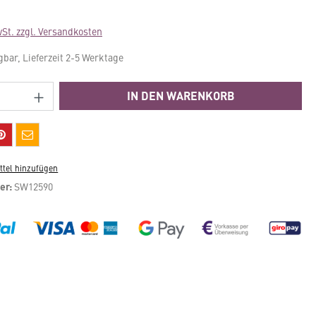
wSt. zzgl. Versandkosten
gbar, Lieferzeit 2-5 Werktage
Anzahl: Gib den gewünschten Wert ein ode
IN DEN WARENKORB
tel hinzufügen
er:
SW12590