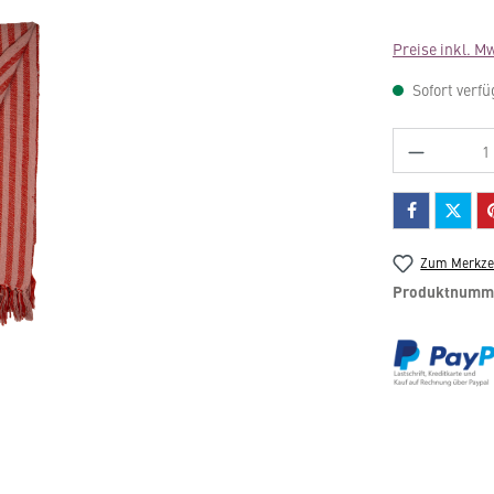
Preise inkl. M
Sofort verfü
Produkt 
Zum Merkzet
Produktnumm