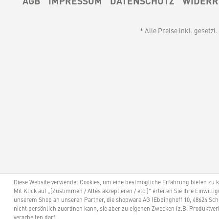
AGB
IMPRESSUM
DATENSCHUTZ
WIDERR
* Alle Preise inkl. gesetz
Diese Website verwendet Cookies, um eine bestmögliche Erfahrung bieten zu 
Mit Klick auf „[Zustimmen / Alles akzeptieren / etc.]“ erteilen Sie Ihre Einwill
unserem Shop an unseren Partner, die shopware AG (Ebbinghoff 10, 48624 Sch
nicht persönlich zuordnen kann, sie aber zu eigenen Zwecken (z.B. Produktve
verarbeiten darf.