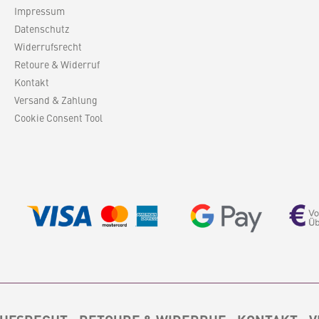
Impressum
treifen
gewebt. Waschanleitung: 30
itung: 30
Grad Maschinenwäsche
Datenschutz
nwäsche
Material: 100% Baumwolle,
Widerrufsrecht
aumwolle,
recycelt Masse in cm: B: 130
cm: B: 130
L: 180
Retoure & Widerruf
Kontakt
Versand & Zahlung
Cookie Consent Tool