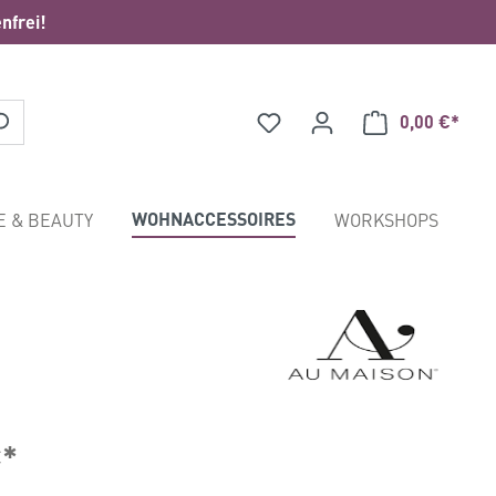
nfrei!
0,00 €*
Waren
WOHNACCESSOIRES
E & BEAUTY
WORKSHOPS
€*