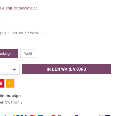
wSt. zzgl. Versandkosten
che Bewertung von 5 von 5 Sternen
gbar, Lieferzeit 2-5 Werktage
en
unkelgrün
Weiß
Anzahl: Gib den gewünschten Wert ein ode
IN DEN WARENKORB
tel hinzufügen
er:
SW11504.2