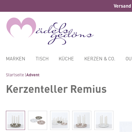
Versand 
springen
Zur Hauptnavigation springen
MARKEN
TISCH
KÜCHE
KERZEN & CO.
OU
Startseite |
Advent
Kerzenteller Remius
Bildergalerie überspringen