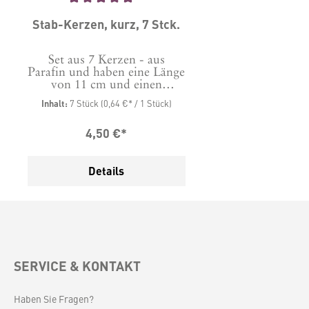
Durchschnittliche Bewertung von 5 von 5 Sternen
Stab-Kerzen, kurz, 7 Stck.
Set aus 7 Kerzen - aus
Parafin und haben eine Länge
von 11 cm und einen
Durchmesser von 2,2 cm.
Inhalt:
7 Stück
(0,64 €* / 1 Stück)
Brenndauer je Kerze etwa 4
Stunde. Im Lieferumfang
4,50 €*
enthalten ein Paket mit 7
Kerzen in der Farbe Ihrer
Wahl. Bitte bei der Bestellung
Details
auswählen.
SERVICE & KONTAKT
Haben Sie Fragen?