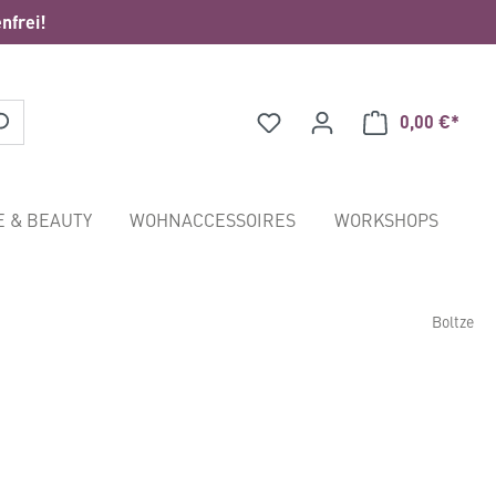
nfrei!
0,00 €*
Waren
E & BEAUTY
WOHNACCESSOIRES
WORKSHOPS
Boltze
*