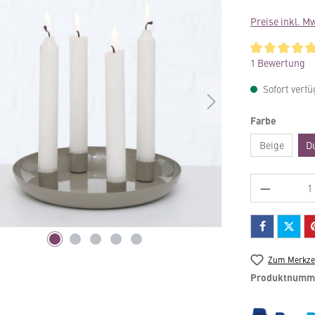
Preise inkl. M
Durchschnittli
1 Bewertung
Sofort verfü
auswähl
Farbe
Beige
D
Produkt 
Zum Merkzet
Produktnumm