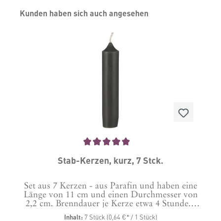
Produktgalerie überspringen
Kunden haben sich auch angesehen
Durchschnittliche Bewertung von 5 von 5 Sternen
Stab-Kerzen, kurz, 7 Stck.
Set aus 7 Kerzen - aus Parafin und haben eine
Länge von 11 cm und einen Durchmesser von
2,2 cm. Brenndauer je Kerze etwa 4 Stunde.
Im Lieferumfang enthalten ein Paket mit 7
Inhalt:
7 Stück
(0,64 €* / 1 Stück)