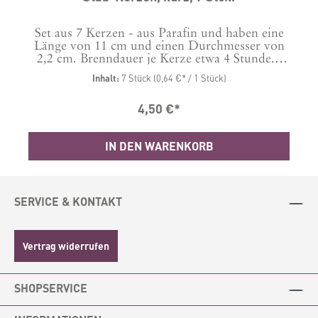
Set aus 7 Kerzen - aus Parafin und haben eine
Länge von 11 cm und einen Durchmesser von
2,2 cm. Brenndauer je Kerze etwa 4 Stunde.
Im Lieferumfang enthalten ein Paket mit 7
Inhalt:
7 Stück
(0,64 €* / 1 Stück)
Kerzen in der Farbe Ihrer Wahl. Bitte bei der
Bestellung auswählen.
4,50 €*
IN DEN WARENKORB
SERVICE & KONTAKT
Vertrag widerrufen
SHOPSERVICE