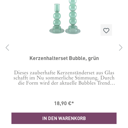
Kerzenhalterset Bubble, grün
Dieses zauberhafte Kerzenständerset aus Glas
schafft im Nu sommerliche Stimmung. Durch
die Form wird der aktuelle Bubbles Trend
e
aufgegriffen. Ein Must have für den Sommer.
Unter anderer Bestellnummer haben wir dieses
Set auch in rosa im Sortiment. Maße: 8 x 15.5
18,90 €*
m
CM und 8 x 23.5 CM Material: Glas
n
IN DEN WARENKORB
: