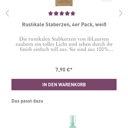
Durchschnittliche Bewertung von 5 von 5 Sternen
Rustikale Staberzen, 4er Pack, weiß
Die rustikalen Stabkerzen von ibLaursen
zaubern ein tolles Licht und sehen durch ihr
finish einfach toll aus. Sie sind aus 100%
Stearin gefertigt und in einem Karton zu 4
Stück verpackt. Dadurch eignen sie sich auch
perfekt als Geschenk oder kleines
7,90 €*
Mitbringsel.Maße: D2,2xH29 cmMaterial:
Stearin
IN DEN WARENKORB
Produktgalerie überspringen
Das passt dazu