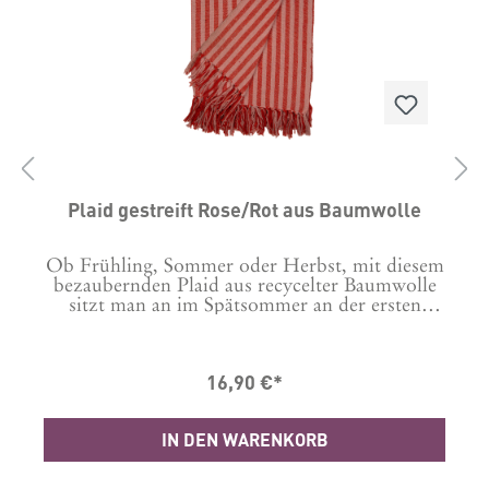
0
Plaid gestreift Rose/Rot aus Baumwolle
Ob Frühling, Sommer oder Herbst, mit diesem
er
bezaubernden Plaid aus recycelter Baumwolle
sitzt man an im Spätsommer an der ersten
/
kühlen Abenden noch gemütlich draußen ohne
d
zu frieren. Und im Herbst oder auch Winter
w
sorgt die kuschelig weiche, gewebte Decke mit
16,90 €*
Fransen für gemütliche Abende auf dem
Sofa. Diese Decke ist in einem Rosaton mit
roten Streifen gewebt. Waschanleitung: 30 Grad
IN DEN WARENKORB
Maschinenwäsche Material: 100% Baumwolle,
recycelt Masse in cm: B: 130 L: 180