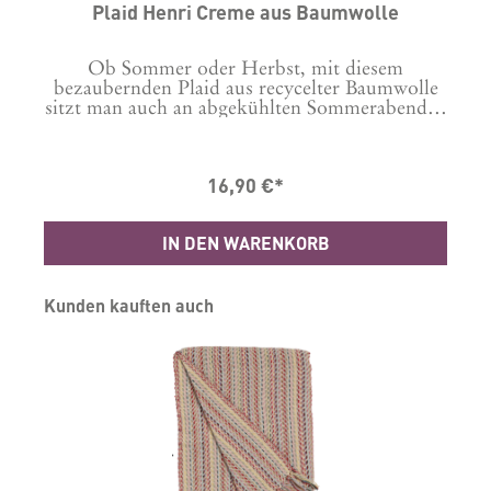
Plaid Henri Creme aus Baumwolle
Ob Sommer oder Herbst, mit diesem
e
bezaubernden Plaid aus recycelter Baumwolle
en
sitzt man auch an abgekühlten Sommerabenden
s
d
noch gemütlich draußen ohne zu frieren. Und
e,
im Herbst oder auch Winter sorgt die kuschelig
i
weiche, gewebte Decke mit Fransen für
16,90 €*
gemütliche Abende. Henri Mint ist in hellem
r
Naturton mit Creme gewebt. Waschanleitung:
30 Grad Maschinenwäsche Material: 100%
IN DEN WARENKORB
Baumwolle, recycelt Masse in cm: B: 130 L: 180
Produktgalerie überspringen
Kunden kauften auch