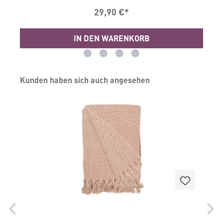
Durchmesser, Rand ca. 4 cm hoch Material:
29,90 €*
MetallBitte nur mit einem leicht feuchten Tuch
abwischen und danach gut abtrocknen, -
Rostgefahr.
IN DEN WARENKORB
Produktgalerie überspringen
Kunden haben sich auch angesehen