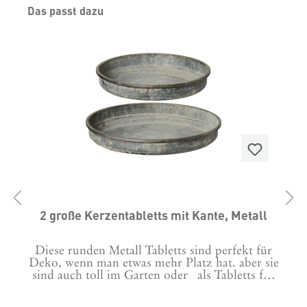
Produktgalerie überspringen
Das passt dazu
2 große Kerzentabletts mit Kante, Metall
Diese runden Metall Tabletts sind perfekt für
Deko, wenn man etwas mehr Platz hat. aber sie
sind auch toll im Garten oder als Tabletts für
Gläser auf dem Tisch geeignet. Maße: 1 x 25,3
cm Durchmesser, Rand ca. 4 cm hoch1 x 30 cm