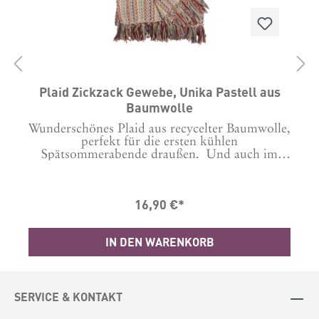
Plaid Zickzack Gewebe, Unika Pastell aus
Baumwolle
Wunderschönes Plaid aus recycelter Baumwolle,
perfekt für die ersten kühlen
Spätsommerabende draußen. Und auch im
M
g.
Herbst und Winter bietet sich die weiche,
gewebte Decke mit Fransen für kuschelige
Stunden und gemütliche Abende an. Dieses
16,90 €*
fe
Plaid ist in Natur mit vielen warm-pastelligen
Farbtönen gewebt. Waschanleitung: 30 Grad
Maschinenwäsche Material: 100% Baumwolle,
IN DEN WARENKORB
recycelt Masse in cm: B: 130 L: 180
.
SERVICE & KONTAKT
5