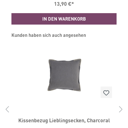
13,90 €*
Bügeln bei max. 110 Grad.Wir empfehlen, vor
dem ersten Gebrauch eine Wäsche.Maße:
B45xL45 cmMaterial: 75% Baumwolle 25&
IN DEN WARENKORB
um
LeinenProduziert in Chin%
Produktgalerie überspringen
Kunden haben sich auch angesehen
Kissenbezug Lieblingsecken, Charcoral