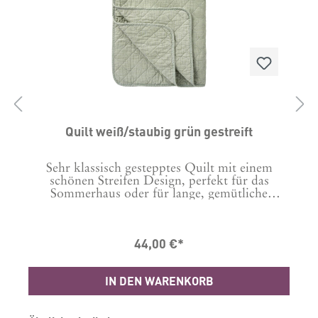
Quilt weiß/staubig grün gestreift
Sehr klassisch gestepptes Quilt mit einem
en
schönen Streifen Design, perfekt für das
ke
Sommerhaus oder für lange, gemütliche
Abende auf der Terrasse. Denn mit einem
i
kleinen Decke bleibt man dann doch auch gern
:
noch etwas draußen wenn es
44,00 €*
abkühlt.Waschanleitung: 40 Grad, wir
empfehlen Handwäsche Material: 100%
Baumwolle Masse in cm: B: 130 L: 180
IN DEN WARENKORB