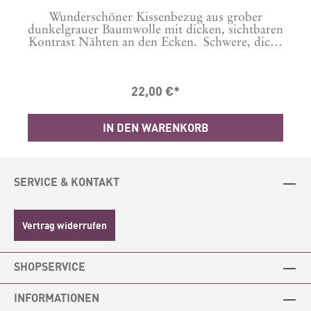
Wunderschöner Kissenbezug aus grober
l
dunkelgrauer Baumwolle mit dicken, sichtbaren
Kontrast Nähten an den Ecken. Schwere, dicke
er
Qualität, genau das richtige für einen Abend
auf dem Sofa oder der Terrasse.Reinigung: bei
30 Grad waschbar.Maße: B45xL45 cmMaterial:
22,00 €*
100 % BaumwolleProduziert in Indien
IN DEN WARENKORB
SERVICE & KONTAKT
Vertrag widerrufen
SHOPSERVICE
INFORMATIONEN