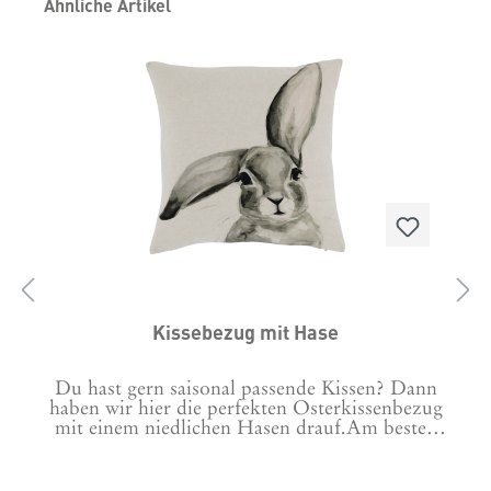
Produktgalerie überspringen
Ähnliche Artikel
Kissebezug mit Hase
Du hast gern saisonal passende Kissen? Dann
h
haben wir hier die perfekten Osterkissenbezug
h
mit einem niedlichen Hasen drauf.Am besten
gleich noch das längliche Kissen mit 2 Hasen
h
dazu bestellen. Siehe "Das passt
n
dazu"Reinigung: bei max. 30 Grad waschbar.,