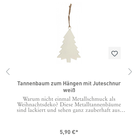
ß
Tannenbaum zum Hängen mit Juteschnur
weiß
?
Warum nicht einmal Metallschmuck als
Weihnachtsdeko? Diese Metalltannenbäume
sind lackiert und sehen ganz zauberhaft aus,
0
auch im weihnachtlichen Blumenstrauß oder
auch als Tischdeko. Masse in cm: B: 1 H: 13 L:
8,5 Material: Metall / Jute
5,90 €*