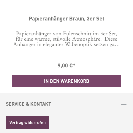
Papieranhänger Braun, 3er Set
Papieranhänger von Eulenschnitt im 3er Set,
für eine warme, stilvolle Atmosphäre. Diese
Anhänger in eleganter Wabenoptik setzen ganz
dezente, aber sehr wirkungsvolle Akzente, egal
ob an Tannenzweigen, im Weihnachtsbaum
oder als kreative Fensterdeko.Sie haben einen
9,00 €*
Durchmesser von 7 cm und wirken durch die
Tropfenform edel und zeitlos. Sie lassen sich
durch den praktischen Magnetverschluss ganz
IN DEN WARENKORB
einfach auffalten und auch easy wieder flach
zusammenlegen wenn sie nicht mehr gebraucht
werden – perfekt um sie platzsparend
aufzubewahren.Die Anhänger sind aus
hochwertigem Papier und damit eine
SERVICE & KONTAKT
nachhaltige Alternative zu herkömmlichem
Baumschmuck. Material: Papier, Band
PolyesterGröße: 6,2 x 7 cmPhotocredits:
Vertrag widerrufen
Jennifer by Eulenschnitt