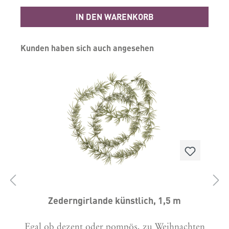
IN DEN WARENKORB
Produktgalerie überspringen
Kunden haben sich auch angesehen
Zederngirlande künstlich, 1,5 m
Egal ob dezent oder pompös, zu Weihnachten