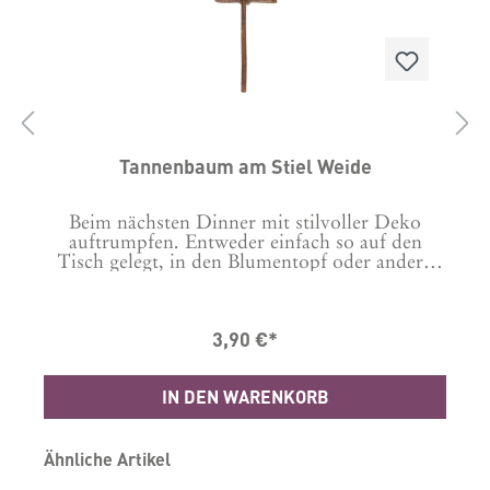
Tannenbaum am Stiel Weide
Beim nächsten Dinner mit stilvoller Deko
auftrumpfen. Entweder einfach so auf den
Tisch gelegt, in den Blumentopf oder andere
Deko-Arrangements gesteckt, oder aber als
:
Deko-"Serviettenring". Höhe 25cm inkl.
StielBreite 8cm, 0,8cm dick Material: Weide
3,90 €*
IN DEN WARENKORB
Produktgalerie überspringen
Ähnliche Artikel