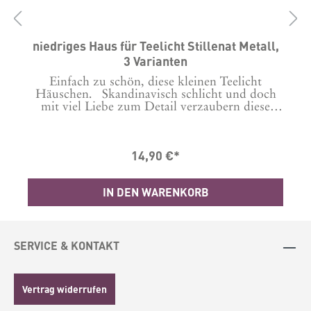
us
niedriges Haus für Teelicht Stillenat Metall,
3 Varianten
Einfach zu schön, diese kleinen Teelicht
e
Häuschen. Skandinavisch schlicht und doch
mit viel Liebe zum Detail verzaubern diese
Metallhäuschen von ibLaursen auch wenn kein
Teelicht angezündet ist.Diese Häuschen gibt es
in drei Versionen, bitte bei der Bestellung
14,90 €*
auswählen:1 goldene Tür und Giebelfenster ist
ein ausgestanztes Herz2 goldenes Dach und
Giebelfenster ausgestanztes Herz3
IN DEN WARENKORB
t
Giebelfenster goldenes HerzMaße: 8cm x
7cmHöhe: 13 cmMaterial: MetallProduziert in
Indien
SERVICE & KONTAKT
t
Vertrag widerrufen