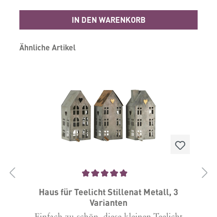
IN DEN WARENKORB
Produktgalerie überspringen
Ähnliche Artikel
Durchschnittliche Bewertung von 5 von 5 Sternen
D
Haus für Teelicht Stillenat Metall, 3
Varianten
Einfach zu schön, diese kleinen Teelicht