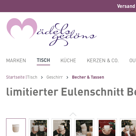
Versand 
springen
Zur Hauptnavigation springen
TISCH
MARKEN
KÜCHE
KERZEN & CO.
OU
Startseite |
Tisch
Geschirr
Becher & Tassen
limitierter Eulenschnitt Be
Bildergalerie überspringen