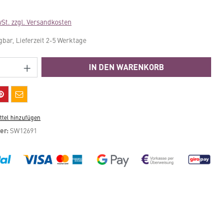
wSt. zzgl. Versandkosten
gbar, Lieferzeit 2-5 Werktage
Anzahl: Gib den gewünschten Wert ein ode
IN DEN WARENKORB
tel hinzufügen
er:
SW12691