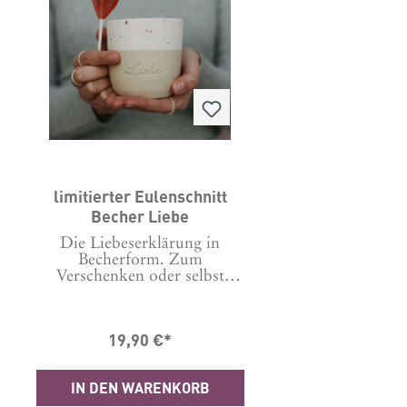
limitierter Eulenschnitt
Becher Liebe
Die Liebeserklärung in
Becherform. Zum
Verschenken oder selbst
behalten.Der limitierte
Becher Liebe ist, wie alle
Produkte von Eulenschnitt
19,90 €*
mit sehr viel Herzblut
entwickelt und designt. Jedes
Detail, ob die Form des
IN DEN WARENKORB
Bechers, der Ton, das
Glazing, alles wird beim