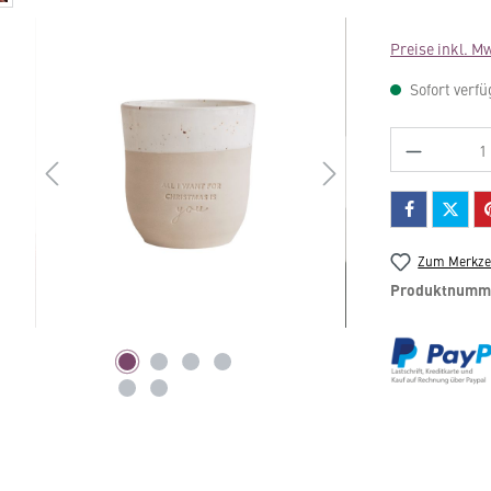
Preise inkl. M
Sofort verfü
Produkt 
Zum Merkzet
Produktnumm