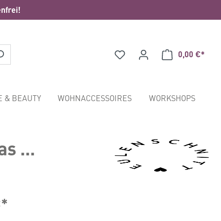
nfrei!
0,00 €*
Waren
E & BEAUTY
WOHNACCESSOIRES
WORKSHOPS
s ...
€*