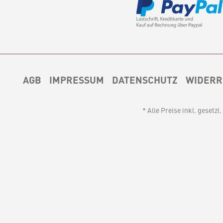
Becher? Material:
SteingutPflegehinweis: Sp
ülmaschinenfestMaße Höhe:
ca. 8,5 - 9 cm Durchmesser:
ca. 8,5 cm Füllmenge ca.
320ml
AGB
IMPRESSUM
DATENSCHUTZ
WIDERR
* Alle Preise inkl. gesetz