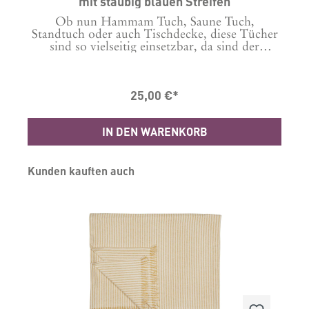
mit staubig blauen Streifen
,
Ob nun Hammam Tuch, Saune Tuch,
h
Standtuch oder auch Tischdecke, diese Tücher
sind so vielseitig einsetzbar, da sind der
Phantasie keine Grenzen gesetzt.Wofür auch
immer man sie verwendet, diese Tücher sind
:
ein absoluter Hingucker und Hygge pur.
25,00 €*
i
Maße L150xW100 cm Waschbar bei 30 Grad
Material: 100% Baumwolle
IN DEN WARENKORB
Produktgalerie überspringen
Kunden kauften auch