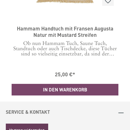
Hammam Handtuch mit Fransen Augusta
Natur mit Mustard Streifen
Ob nun Hammam Tuch, Saune Tuch,
Standtuch oder auch Tischdecke, diese Tücher
sind so vielseitig einsetzbar, da sind der
Phantasie keine Grenzen gesetzt.Wofür auch
immer man sie verwendet, diese Tücher sind
ein absoluter Hingucker und Hygge pur.
25,00 €*
Maße L150xW100 cm Waschbar bei 30 Grad
Material: 100% Baumwolle
IN DEN WARENKORB
SERVICE & KONTAKT
Vertrag widerrufen