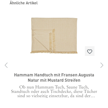
Produktgalerie überspringen
Ähnliche Artikel
Hammam Handtuch mit Fransen Augusta
Natur mit Mustard Streifen
Ob nun Hammam Tuch, Saune Tuch,
r
Standtuch oder auch Tischdecke, diese Tücher
sind so vielseitig einsetzbar, da sind der
Phantasie keine Grenzen gesetzt.Wofür auch
immer man sie verwendet, diese Tücher sind