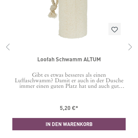
Loofah Schwamm ALTUM
Gibt es etwas besseres als einen
Luffaschwamm? Damit er auch in der Dusche
immer einen guten Platz hat und auch gut
trocknen kann, ist er mit einer praktischen
Kordel zum Aufhängen versehen.Material:
Loofah /LuffaMaße: 12,5 x 6,5cmPflegehinweis:
5,20 €*
Bitte trocknet Eure Luffaschwämme hängend,
sodass das Wasser leicht ablaufen kann.
IN DEN WARENKORB