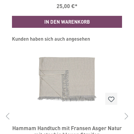
ein absoluter Hingucker und Hygge pur.
25,00 €*
Maße L150xW100 cm Waschbar bei 30 Grad
Material: 100% Baumwolle
IN DEN WARENKORB
Produktgalerie überspringen
Kunden haben sich auch angesehen
Hammam Handtuch mit Fransen Asger Natur