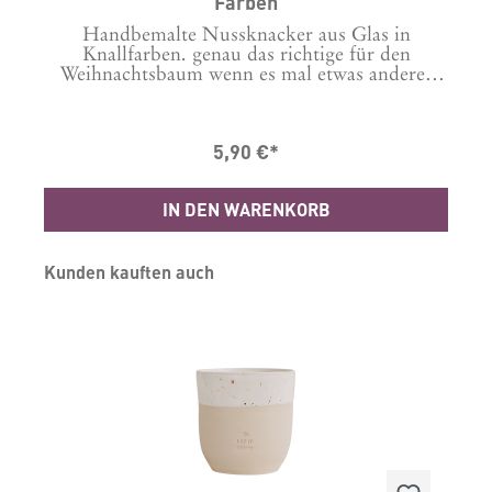
Farben
Handbemalte Nussknacker aus Glas in
Knallfarben. genau das richtige für den
Weihnachtsbaum wenn es mal etwas anderes
ß
sein soll als das klassische Rot, gold oder weiß
Masse in cm: 5 x 4 Höhe: 12 Material: Glas
Lieferumfang ein Stück. Bitte gewünschte
5,90 €*
Farbe auswählen.
IN DEN WARENKORB
Produktgalerie überspringen
Kunden kauften auch