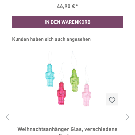
EdelstahlMaße: H: 27 Ø: 16,5
46,90 €*
e
IN DEN WARENKORB
n
Produktgalerie überspringen
Kunden haben sich auch angesehen
:
e
Weihnachtsanhänger Glas, verschiedene