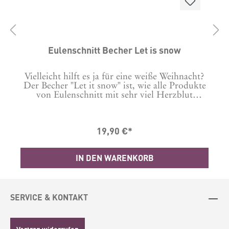
Eulenschnitt Becher Let is snow
Vielleicht hilft es ja für eine weiße Weihnacht?
Der Becher "Let it snow" ist, wie alle Produkte
von Eulenschnitt mit sehr viel Herzblut
z
entwickelt und designt. Jedes Detail, ob die
Form des Bechers, der Ton, das Glazing, alles
wird beim Design von Eulenschnitt selbst
19,90 €*
entwickelt. Eine kleine Töpferei aus Portugal
produziert diese wundervollen Becher in
liebevoller Handarbeit & begleitet
IN DEN WARENKORB
Eulenschnitts kreativen Weg. Die Eulenschnitt
Becher lassen die Herzen all derer höher
schlagen, die die Individualität von Ton &
Glasur lieben, denn jeder einzelne Becher hat
seinen ganz eigenen Touch. Das
SERVICE & KONTAKT
minimalistische Design und die natürlichen
Farbnuancen werden von einer wunderschönen
Blindprägung "Becher Me" abgerundet. Wann
Vertrag widerrufen