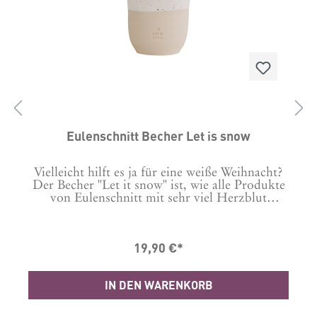
Eulenschnitt Becher Let is snow
n
Vielleicht hilft es ja für eine weiße Weihnacht?
er
Der Becher "Let it snow" ist, wie alle Produkte
von Eulenschnitt mit sehr viel Herzblut
st
entwickelt und designt. Jedes Detail, ob die
Form des Bechers, der Ton, das Glazing, alles
wird beim Design von Eulenschnitt selbst
19,90 €*
entwickelt. Eine kleine Töpferei aus Portugal
produziert diese wundervollen Becher in
liebevoller Handarbeit & begleitet
IN DEN WARENKORB
ür
Eulenschnitts kreativen Weg. Die Eulenschnitt
Becher lassen die Herzen all derer höher
schlagen, die die Individualität von Ton &