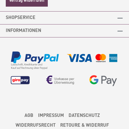
genießt Ihr euren ersten Kaffee oder Tee aus
eurem persönlichen Eulenschnitt
Becher? Material:
SHOPSERVICE
SteingutPflegehinweis: SpülmaschinenfestMa
ße Höhe: ca. 8,5 - 9 cm Durchmesser: ca. 8,5
cm Füllmenge ca. 320mlDieses Produkt hat
INFORMATIONEN
Jennifer abgelichtet, alle Bildrechte liegen bei
Eulenschnitt.
AGB
IMPRESSUM
DATENSCHUTZ
WIDERRUFSRECHT
RETOURE & WIDERRUF