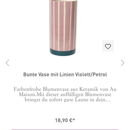
Bunte Vase mit Linien Violett/Petrol
Farbenfrohe Blumenvase aus Keramik von Au
Maison.Mit dieser auffälligen Blumenvase
n
bringst du sofort gute Laune in dein
Zuhause. Das bunte Design in Violett/Petrol
sorgt für sommerlich-fröhliche Akzente auf
dem Tisch.Sommerlicher BlickfangDie coole
18,90 €*
Farbkombination und die Streifen machen die
r
Vase zu einem echten Highlight. Sie setzt