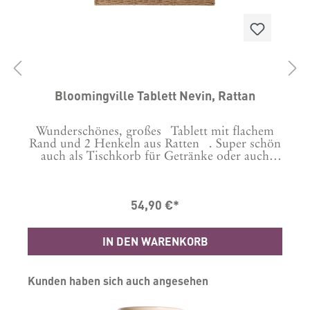
Bloomingville Tablett Nevin, Rattan
Wunderschönes, großes Tablett mit flachem
.
Rand und 2 Henkeln aus Ratten . Super schön
auch als Tischkorb für Getränke oder auch
Deko.Die Henkel lassen sich runterklappen -
er
praktisch wenn man das Tablett platzsparend
d
verstauen will. Aber wer will das schon?
54,90 €*
Masse:50 x 36 cm, H: 5 cm ohne Henkel
ür
Material: Rattan
d
x
IN DEN WARENKORB
Produktgalerie überspringen
Kunden haben sich auch angesehen