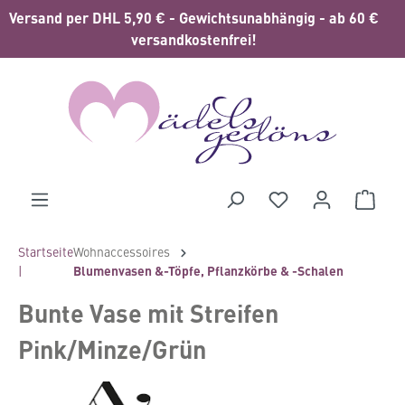
Versand per DHL 5,90 € - Gewichtsunabhängig - ab 60 €
alt springen
versandkostenfrei!
Waren
Startseite
Wohnaccessoires
|
Blumenvasen &-Töpfe, Pflanzkörbe & -Schalen
Bunte Vase mit Streifen
Pink/Minze/Grün