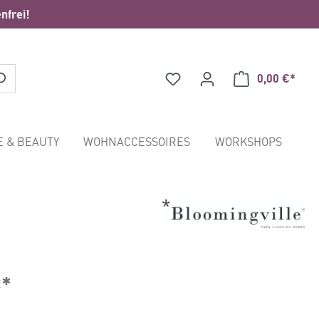
nfrei!
0,00 €*
Waren
E & BEAUTY
WOHNACCESSOIRES
WORKSHOPS
€*