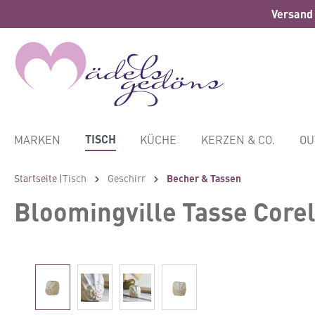
Versand 
springen
Zur Hauptnavigation springen
TISCH
MARKEN
KÜCHE
KERZEN & CO.
OU
Startseite |
Tisch
Geschirr
Becher & Tassen
Bloomingville Tasse Corel
Bildergalerie überspringen