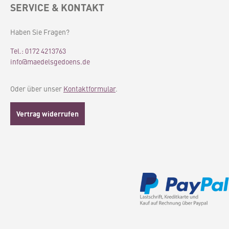
hat die aktuelle Charge
SERVICE & KONTAKT
deutlich mehr Blauanteile.
Siehe Fotos Maße 9cm
Durchmesser, Höhe
Haben Sie Fragen?
8cmFassungsvermögen: 250
ml Material: Steingut
Tel.: 0172 4213763
info@maedelsgedoens.de
Oder über unser
Kontaktformular
.
Vertrag widerrufen