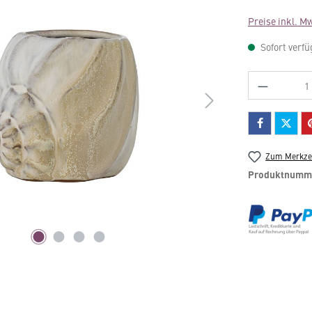
Preise inkl. M
Sofort verfü
Produkt 
Zum Merkzet
Produktnumm