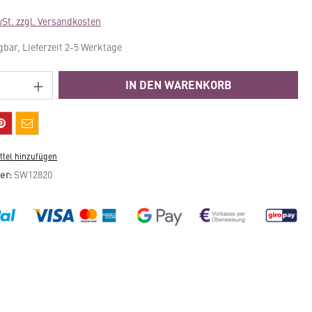
wSt. zzgl. Versandkosten
gbar, Lieferzeit 2-5 Werktage
Anzahl: Gib den gewünschten Wert ein ode
IN DEN WARENKORB
tel hinzufügen
er:
SW12820