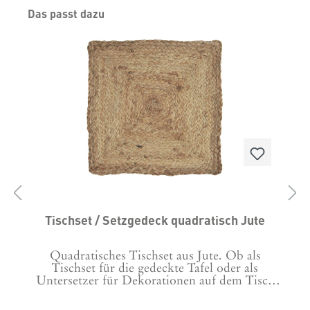
Produktgalerie überspringen
Das passt dazu
Tischset / Setzgedeck quadratisch Jute
Quadratisches Tischset aus Jute. Ob als
Tischset für die gedeckte Tafel oder als
e
Untersetzer für Dekorationen auf dem Tisch
oder der Kommode. Einfach traumschön.
Maße: 35 x 35cm