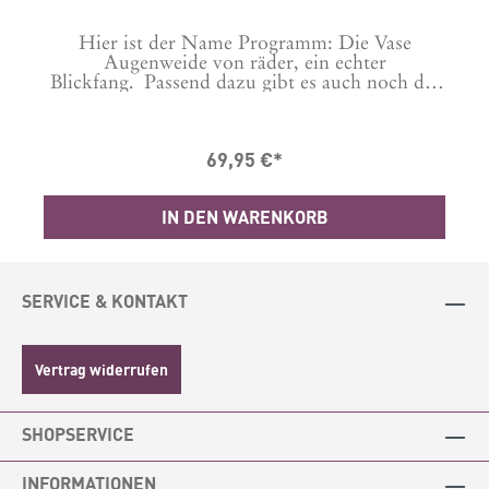
Hier ist der Name Programm: Die Vase
4
Augenweide von räder, ein echter
Blickfang. Passend dazu gibt es auch noch die
hohe Vase BlickfangFarbe: weiß,
holzfarbenMaße: Höhe 12,5cm, Ø
19,5cm Material: Porzellan, Akazienholz
69,95 €*
IN DEN WARENKORB
SERVICE & KONTAKT
Vertrag widerrufen
SHOPSERVICE
INFORMATIONEN