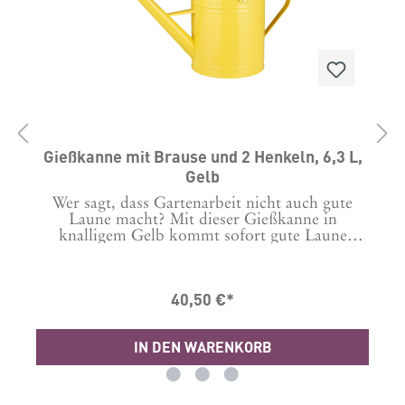
Gießkanne mit Brause und 2 Henkeln, 6,3 L,
Gelb
Wer sagt, dass Gartenarbeit nicht auch gute
Laune macht? Mit dieser Gießkanne in
e
knalligem Gelb kommt sofort gute Laune
auf.Material: MetallMaße: B22 x L49 x H28,5
cmFassungsvermögen: 6,3 LiterGewicht
ungefüllt: 0,8 kgHergestellt in China
40,50 €*
IN DEN WARENKORB