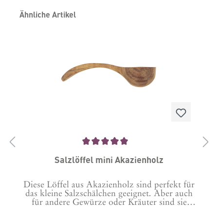
Produktgalerie überspringen
Ähnliche Artikel
Durchschnittliche Bewertung von 5 von 5 Sternen
Salzlöffel mini Akazienholz
Diese Löffel aus Akazienholz sind perfekt für
D
d
das kleine Salzschälchen geeignet. Aber auch
e
für andere Gewürze oder Kräuter sind sie
super. Einfach zum Nachwürzen bei Tisch oder