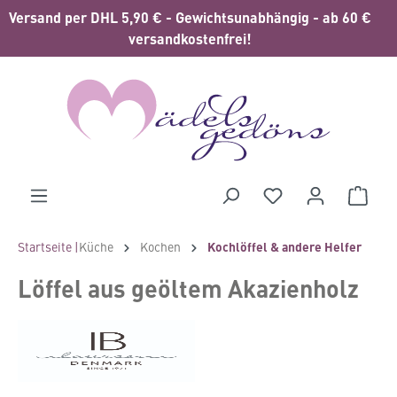
Versand per DHL 5,90 € - Gewichtsunabhängig - ab 60 €
alt springen
versandkostenfrei!
Waren
Startseite |
Küche
Kochen
Kochlöffel & andere Helfer
Löffel aus geöltem Akazienholz