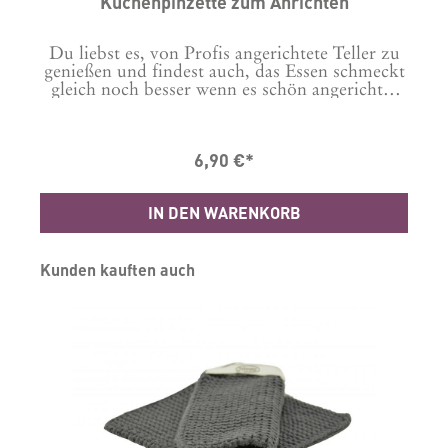
Küchenpinzette zum Anrichten
Du liebst es, von Profis angerichtete Teller zu
t
genießen und findest auch, das Essen schmeckt
,
gleich noch besser wenn es schön angerichtet
ist? Kurzum, du möchtest deine Teller
anrichten wie die Profis? Dann brauchst du
h
diese Pinzette! Mit dieser Pinzette kannst du
6,90 €*
r
auch kleinste Blättchen perfekt arrangieren und
anrichten. Auch größere Stücke, wie eine
Fleisch-Tranche lässt sich damit perfekt
IN DEN WARENKORB
platzieren. Maße in cm B: 1 H: 1,2 L:
30Material: EdelstahlHergestellt in China
Produktgalerie überspringen
Kunden kauften auch