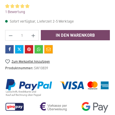
Durchschnittliche Bewertung von 5 von 5 Sternen
1 Bewertung
Sofort verfügbar, Lieferzeit 2-5 Werktage
Produkt Anzahl: Gib den gewünschten Wert e
IN DEN WARENKORB
Zum Merkzettel hinzufügen
Produktnummer:
SW10839