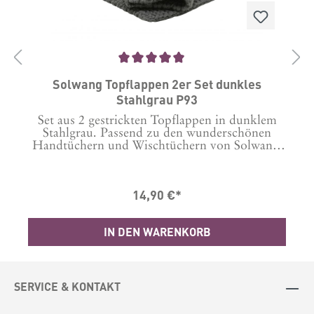
Durchschnittliche Bewertung von 5 von 5 Sternen
D
l
Solwang Topflappen 2er Set dunkles
Stahlgrau P93
hr
Set aus 2 gestrickten Topflappen in dunklem
l
Stahlgrau. Passend zu den wunderschönen
M
Handtüchern und Wischtüchern von Solwang.
n
Größe: 22 x 22 cm 100% Baumwolle.
n
Waschbar bei 60 Grad.
14,90 €*
IN DEN WARENKORB
SERVICE & KONTAKT