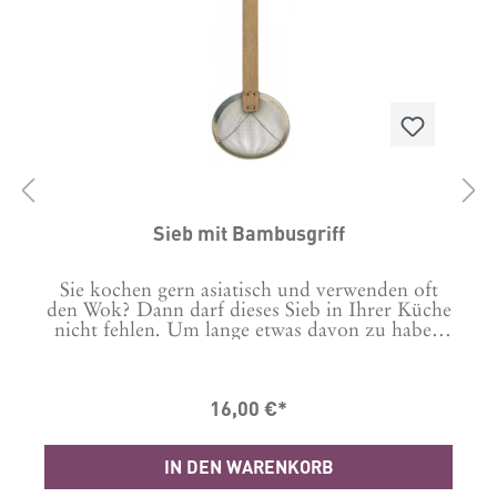
D
Sieb mit Bambusgriff
Sie kochen gern asiatisch und verwenden oft
n
den Wok? Dann darf dieses Sieb in Ihrer Küche
h
lz
nicht fehlen. Um lange etwas davon zu haben
sollte es nicht in der Spülmaschine gereinigt
werden. Material: Edelstahl, Bambus Masse in
cm: L: 36 Ø: 13,5
16,00 €*
IN DEN WARENKORB