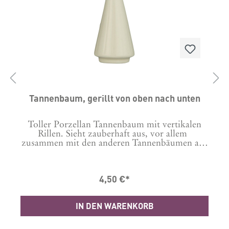
D
Tannenbaum, gerillt von oben nach unten
Toller Porzellan Tannenbaum mit vertikalen
Rillen. Sieht zauberhaft aus, vor allem
zusammen mit den anderen Tannenbäumen aus
der Serie.Boden-Durchmesser: 3,8 cmHöhe: 9
cmMaterial: Porzellan
4,50 €*
IN DEN WARENKORB