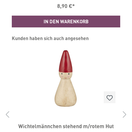
Aufhängen.Höhe 10cm Durchmesser 7cm
8,90 €*
Material: Eisen, Holz, Jute
IN DEN WARENKORB
Produktgalerie überspringen
Kunden haben sich auch angesehen
Wichtelmännchen stehend m/rotem Hut