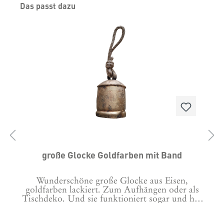
Produktgalerie überspringen
Das passt dazu
große Glocke Goldfarben mit Band
Wunderschöne große Glocke aus Eisen,
goldfarben lackiert. Zum Aufhängen oder als
Tischdeko. Und sie funktioniert sogar und hat
einen schönen Klang. Die Glocke hat einen
Klöppel aus Holz und ein Jute Band zum