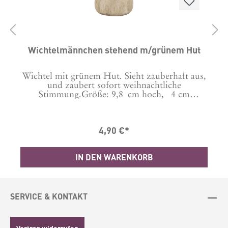
D
Wichtelmännchen stehend m/grünem Hut
Wichtel mit grünem Hut. Sieht zauberhaft aus,
und zaubert sofort weihnachtliche
Stimmung.Größe: 9,8 cm hoch, 4 cm
r
DurchmesserMaterial: Mangoholz
4,90 €*
IN DEN WARENKORB
SERVICE & KONTAKT
Vertrag widerrufen