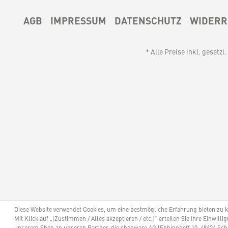
AGB
IMPRESSUM
DATENSCHUTZ
WIDERR
* Alle Preise inkl. gesetz
Diese Website verwendet Cookies, um eine bestmögliche Erfahrung bieten zu 
Mit Klick auf „[Zustimmen / Alles akzeptieren / etc.]“ erteilen Sie Ihre Einwill
unserem Shop an unseren Partner, die shopware AG (Ebbinghoff 10, 48624 Sch