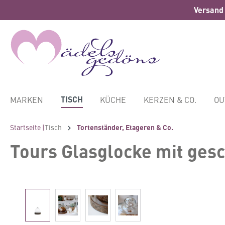
Versand 
springen
Zur Hauptnavigation springen
TISCH
MARKEN
KÜCHE
KERZEN & CO.
OU
Startseite |
Tisch
Tortenständer, Etageren & Co.
Tours Glasglocke mit gesc
Bildergalerie überspringen