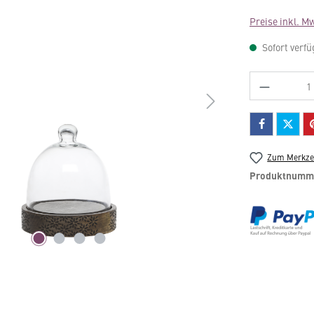
Preise inkl. M
Sofort verfü
Produkt 
Zum Merkzet
Produktnumm