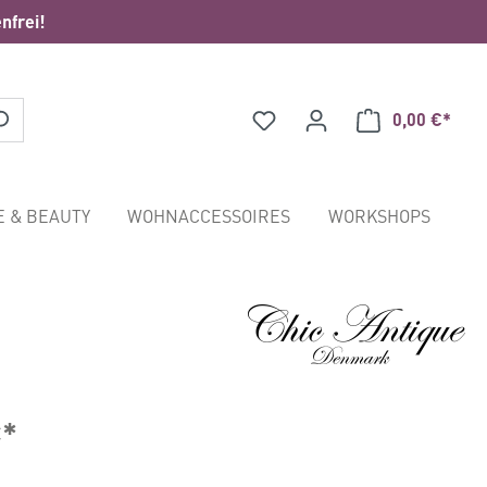
nfrei!
0,00 €*
Waren
E & BEAUTY
WOHNACCESSOIRES
WORKSHOPS
€*