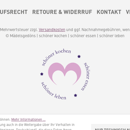
UFSRECHT
RETOURE & WIDERRUF
KONTAKT
V
l. Mehrwertsteuer zzgl.
Versandkosten
und ggf. Nachnahmegebühren, wenn
© Mädelsgedöns | schöner kochen | schöner essen | schöner leben
können.
Mehr Informationen ...
igung auch in die Weitergabe über Ihr Verhalten in
NUR TECHNISCH 
öppingen, Deutschland), die diese Daten Ihnen