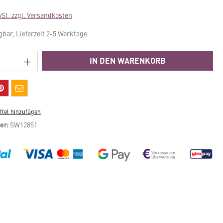
wSt. zzgl. Versandkosten
gbar, Lieferzeit 2-5 Werktage
Anzahl: Gib den gewünschten Wert ein ode
IN DEN WARENKORB
tel hinzufügen
er:
SW12851