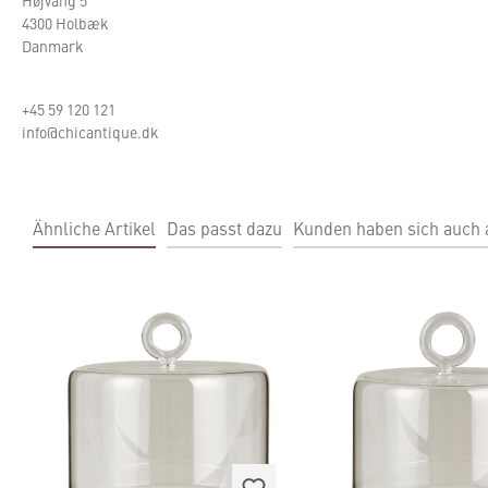
Højvang 5
4300 Holbæk
Danmark
+45 59 120 121
info@chicantique.dk
Ähnliche Artikel
Das passt dazu
Kunden haben sich auch
Produktgalerie überspringen