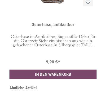
Osterhase, antiksilber
Osterhase in Antiksilber. Super süße Deko für
die Osterzeit.Sieht ein bisschen aus wie ein
gebackener Osterhase in Silberpapier.Toll in
Kombi mit einem Osterlamm - egal ob
gebacken oder auch das bei uns unter anderer
Bestellnummer angebotene.Material: Polyresin,
9,90 €*
antiksilberMaße: HxBxT 18 x 18 x 5 cm
IN DEN WARENKORB
Produktgalerie überspringen
Ähnliche Artikel