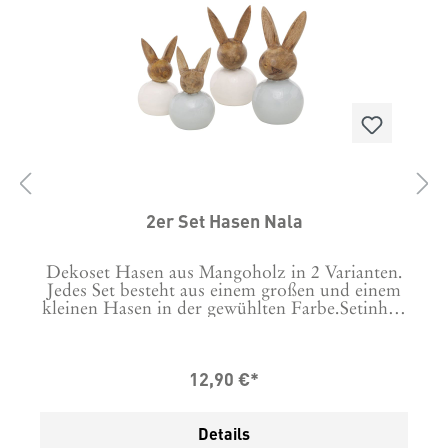
2er Set Hasen Nala
nd
Dekoset Hasen aus Mangoholz in 2 Varianten.
Jedes Set besteht aus einem großen und einem
D
kleinen Hasen in der gewühlten Farbe.Setinhalt
ß
je 1 Hase 11 cm hoch und 1 Hase 15 cm
:
hochMaterial: Mangoholz
m
12,90 €*
Details