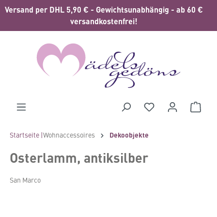
Versand per DHL 5,90 € - Gewichtsunabhängig - ab 60 €
alt springen
versandkostenfrei!
Waren
Startseite |
Wohnaccessoires
Dekoobjekte
Osterlamm, antiksilber
San Marco
Bildergalerie überspringen