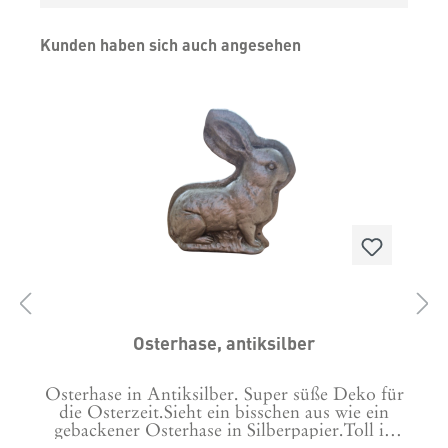
Produktgalerie überspringen
Kunden haben sich auch angesehen
Osterhase, antiksilber
Osterhase in Antiksilber. Super süße Deko für
as
die Osterzeit.Sieht ein bisschen aus wie ein
gebackener Osterhase in Silberpapier.Toll in
F
Kombi mit einem Osterlamm - egal ob