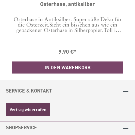
er
Osterhase, antiksilber
Osterhase in Antiksilber. Super süße Deko für
m
die Osterzeit.Sieht ein bisschen aus wie ein
gebackener Osterhase in Silberpapier.Toll in
Kombi mit einem Osterlamm - egal ob
gebacken oder auch das bei uns unter anderer
5
Bestellnummer angebotene.Material: Polyresin,
9,90 €*
antiksilberMaße: HxBxT 18 x 18 x 5 cm
IN DEN WARENKORB
SERVICE & KONTAKT
Vertrag widerrufen
SHOPSERVICE