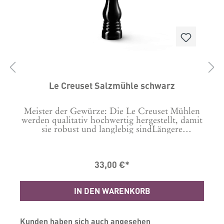
Le Creuset Salzmühle schwarz
Meister der Gewürze: Die Le Creuset Mühlen
werden qualitativ hochwertig hergestellt, damit
k
sie robust und langlebig sindLängere
n
Lebensdauer: Die Keramikmahlwerke sind
te
korrosionsbeständig und
M
e
langlebig.Branchenführend: Die Le Creuset
33,00 €*
S
Produkte werden in Herstellungsbetrieben auf
der ganzen Welt aus den hochwertigsten
Materialien gefertigt – damit wir die Qualität
IN DEN WARENKORB
gewährleisten können, die Sie von Le Creuset
erwarten.Material ABS-KunststoffLänge: 6.2
cm Breite: 6.2 cm Höhe: 20.8 cm Hergestellt in
ChinaGarantie 10 Jahre
Produktgalerie überspringen
Kunden haben sich auch angesehen