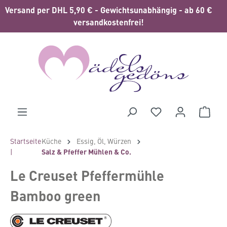
Versand per DHL 5,90 € - Gewichtsunabhängig - ab 60 €
alt springen
versandkostenfrei!
Waren
Startseite
Küche
Essig, Öl, Würzen
|
Salz & Pfeffer Mühlen & Co.
Le Creuset Pfeffermühle
Bamboo green