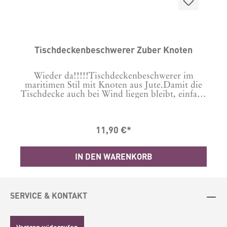
Tischdeckenbeschwerer Zuber Knoten
Wieder da!!!!!Tischdeckenbeschwerer im
maritimen Stil mit Knoten aus Jute.Damit die
Tischdecke auch bei Wind liegen bleibt, einfach
dran clipsen und den Tag genießen.4er Set.In 2
Farben erhältlich, bitte auswählen
11,90 €*
IN DEN WARENKORB
SERVICE & KONTAKT
Vertrag widerrufen