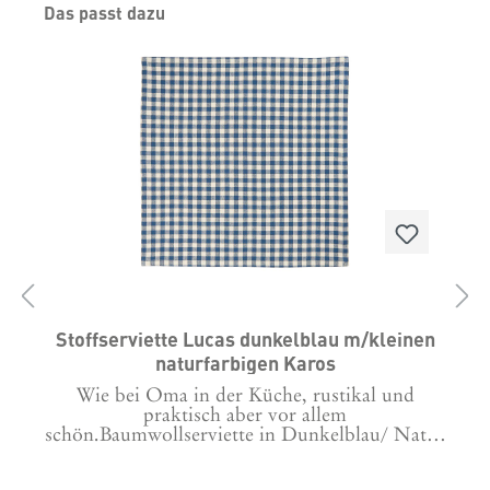
Produktgalerie überspringen
Das passt dazu
L)
Stoffserviette Lucas dunkelblau m/kleinen
naturfarbigen Karos
Wie bei Oma in der Küche, rustikal und
praktisch aber vor allem
schön.Baumwollserviette in Dunkelblau/ Natur
kariert. Maße: 40 x 40 cmMaterial: 100%
g
Baumwolle
a