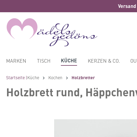
Versand 
springen
Zur Hauptnavigation springen
KÜCHE
MARKEN
TISCH
KERZEN & CO.
OU
Startseite |
Küche
Kochen
Holzbretter
Holzbrett rund, Häppchen
Bildergalerie überspringen