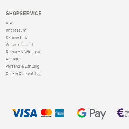
das Aben
mehr Spa
nächste
SHOPSERVICE
Käseplatte
Maße:Ga
AGB
cmLö
Impressum
cmMes
cmMa
Datenschutz
Widerrufsrecht
Retoure & Widerruf
Kontakt
Versand & Zahlung
Cookie Consent Tool