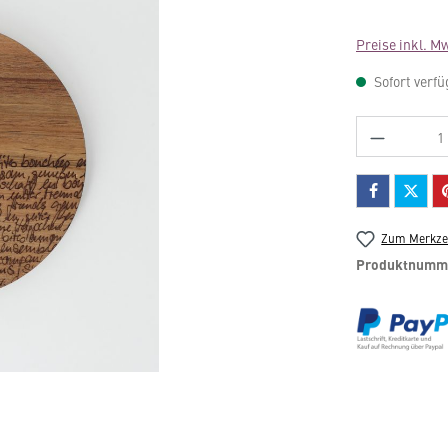
Preise inkl. M
Sofort verfü
Produkt 
Zum Merkzet
Produktnumm