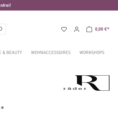
nfrei!
0,00 €*
Waren
E & BEAUTY
WOHNACCESSOIRES
WORKSHOPS
€*