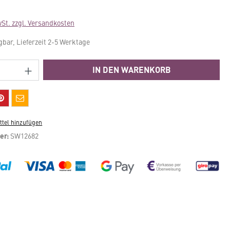
wSt. zzgl. Versandkosten
gbar, Lieferzeit 2-5 Werktage
Anzahl: Gib den gewünschten Wert ein ode
IN DEN WARENKORB
tel hinzufügen
er:
SW12682