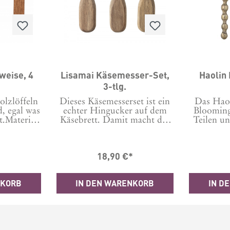
weise, 4
Lisamai Käsemesser-Set,
Haolin
3-tlg.
olzlöffeln
Dieses Käsemesserset ist ein
Das Haol
, egal was
echter Hingucker auf dem
Bloomingv
.Material:
Käsebrett. Damit macht das
Teilen un
n 8 bis 11
Abendbrot gleich noch mehr
einer M
r Hand
Spaß und auch bei der
gefertigt.
nächsten Party wird die
Messer, e
*
18,90 €*
Käseplatte damit sofort
Löffel m
aufgewertet. Die Griffe sind
Form, di
formschön aus Akazienholz
sowohl im 
NKORB
IN DEN WARENKORB
IN D
gefertigt und liegen gut in
beson
der Hand. Maße
wundersc
L13xW5/L14xW3/L13xW3
einfügt. 
cm
ein ech
dem Käse