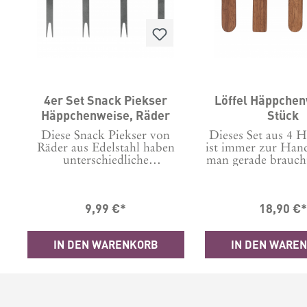
4er Set Snack Piekser
Löffel Häppchen
Häppchenweise, Räder
Stück
Diese Snack Piekser von
Dieses Set aus 4 H
Räder aus Edelstahl haben
ist immer zur Hand
unterschiedliche
man gerade braucht
Verzierungen auf der
HolzLänge ca.: vo
Griffplatte und machen zum
cmBitte nur pe
Beilspiel die Käseplatte zu
spülen.
9,99 €*
18,90 €
etwas Besonderem. Material:
Edelstahl, gelasertMaße:
Höhe: 10 cm, Breite: 2,8 cm,
IN DEN WARENKORB
IN DEN WARE
Tiefe: 0,1 cm