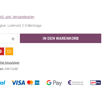
wSt. zzgl. Versandkosten
gbar, Lieferzeit 2-5 Werktage
Anzahl: Gib den gewünschten Wert ein ode
IN DEN WARENKORB
tel hinzufügen
er:
SW12488