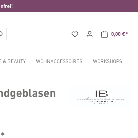
nfrei!
0,00 €*
Waren
E & BEAUTY
WOHNACCESSOIRES
WORKSHOPS
undgeblasen
€*