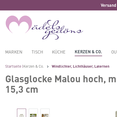
Versand 
springen
Zur Hauptnavigation springen
KERZEN & CO.
MARKEN
TISCH
KÜCHE
OU
Startseite |
Kerzen & Co.
Windlichter, Lichthäuser, Laternen
Glasglocke Malou hoch, m
15,3 cm
Bildergalerie überspringen