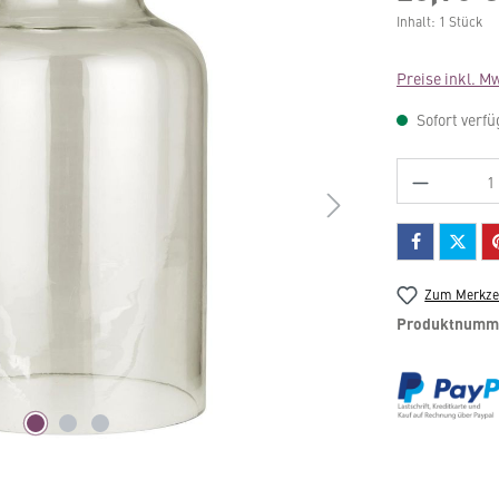
Inhalt:
1 Stück
Preise inkl. M
Sofort verfü
Produkt 
Zum Merkzet
Produktnumm