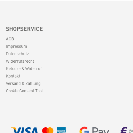
 sie mit
GlasHergestellt in:
Glasglocke
ChinaDurchmesser: 18
ung oder
cmHöhe: 17 cm
Größen zu
semble.
SHOPSERVICE
cm,
n 15,4 cm
AGB
ndgeblasen
Impressum
Datenschutz
Widerrufsrecht
Retoure & Widerruf
Kontakt
Versand & Zahlung
Cookie Consent Tool