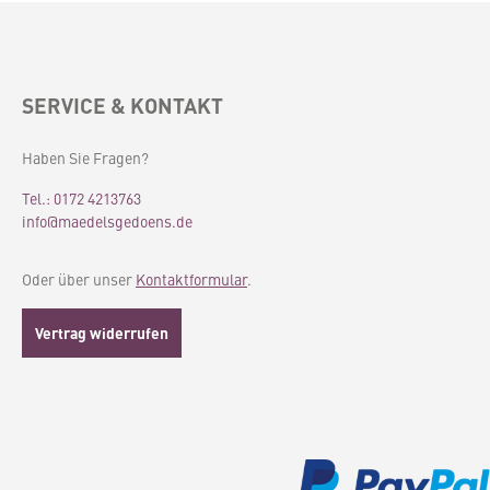
cm, Durchmesser unten 13,5
fertig.Kombiniere
cm Material Glas,
einer der anderen 
mundgeblasen
mit großer Öffn
auch den andere 
einem tollen En
SERVICE & KONTAKT
Höhe 20,5 
Durchmesser unte
Material Glas, mu
Haben Sie Fragen?
Tel.: 0172 4213763
info@maedelsgedoens.de
Oder über unser
Kontaktformular
.
Vertrag widerrufen