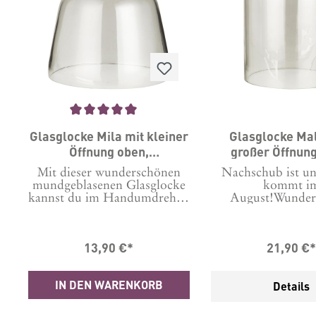
Durchschnittliche Bewertung von 5 von 5 Sternen
Glasglocke Mila mit kleiner
Glasglocke Ma
Öffnung oben,
großer Öffnung
mundgeblasen, 13,5 cm
mundgeblasen 
Mit dieser wunderschönen
Nachschub ist un
mundgeblasenen Glasglocke
kommt i
kannst du im Handumdrehen
August!Wunder
wundervolle Dekoideen
mundgeblasene Gla
umsetzen. Das passende
mittlerer Größe, 
Tablett gleich dazu bestellen
im Handumdr
13,90 €*
21,90 €
und dann nur noch eine
wundervolle De
Kerze oder Deko drunter
umsetzen kanns
und fertig..Kombiniere sie
passende Tablett g
IN DEN WARENKORB
Details
mit der Glasglocke mit
bestellen und dan
großer Öffnung zu einem
eine Kerze ode
tollen Ensemble. Höhe 13,5
drunter u